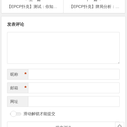
【EPCP扑克】测试：你知道如何对抗check-raise吗？
【EPCP扑克】牌局分析：灾难！口袋KK竟然在10高公共牌面被清空
文
发表评论
章
导
航
*
昵称
*
邮箱
网址
滑动解锁才能提交