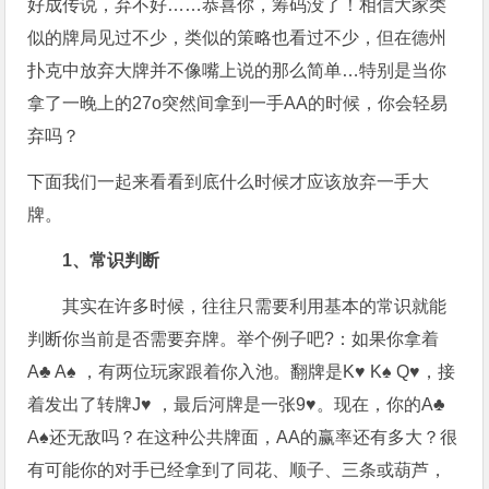
好成传说，弃不好……恭喜你，筹码没了！相信大家类
似的牌局见过不少，类似的策略也看过不少，但在德州
扑克中放弃大牌并不像嘴上说的那么简单…特别是当你
拿了一晚上的27o突然间拿到一手AA的时候，你会轻易
弃吗？
下面我们一起来看看到底什么时候才应该放弃一手大
牌。
1、常识判断
其实在许多时候，往往只需要利用基本的常识就能
判断你当前是否需要弃牌。举个例子吧?：如果你拿着
A♣ A♠ ，有两位玩家跟着你入池。翻牌是K♥ K♠ Q♥，接
着发出了转牌J♥ ，最后河牌是一张9♥。现在，你的A♣
A♠还无敌吗？在这种公共牌面，AA的赢率还有多大？很
有可能你的对手已经拿到了同花、顺子、三条或葫芦，