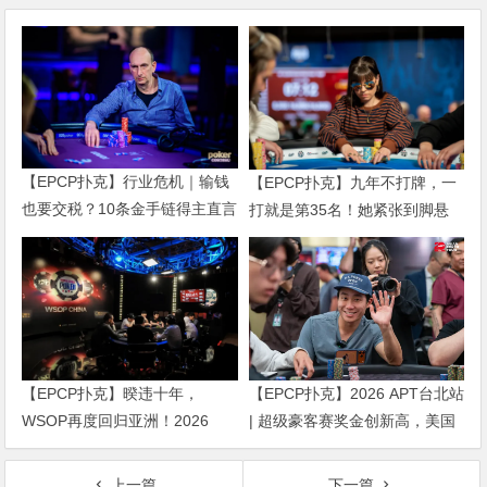
【EPCP扑克】行业危机｜输钱
【EPCP扑克】九年不打牌，一
也要交税？10条金手链得主直言
打就是第35名！她紧张到脚悬
“扛不住”，主动砍掉四分之三比
空，但全世界以为她很淡定
赛
【EPCP扑克】暌违十年，
【EPCP扑克】2026 APT台北站
WSOP再度回归亚洲！2026
| 超级豪客赛奖金创新高，美国
APL济州站6月19-28日盛大登
选手Ethan “Rampage” Yau领跑
场！
全场！
上一篇
下一篇