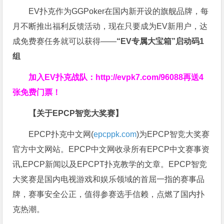
EV扑克作为GGPoker在国内新开设的旗舰品牌，每
月不断推出福利反馈活动，现在只要成为EV新用户，达
成免费赛任务就可以获得——
“EV专属大宝箱”启动码1
组
加入EV扑克战队：
http://evpk7.com/96088
再送4
张免费门票！
【关于EPCP智竞大奖赛】
EPCP扑克中文网(
epcppk.com
)为EPCP智竞大奖赛
官方中文网站。EPCP中文网收录所有EPCP中文赛事资
讯,EPCP新闻以及EPCPT扑克教学的文章。EPCP智竞
大奖赛是国内电视游戏和娱乐领域的首屈一指的赛事品
牌，赛事安全公正，值得参赛选手信赖，点燃了国内扑
克热潮。