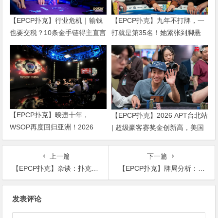
【EPCP扑克】行业危机｜输钱
【EPCP扑克】九年不打牌，一
也要交税？10条金手链得主直言
打就是第35名！她紧张到脚悬
“扛不住”，主动砍掉四分之三比
空，但全世界以为她很淡定
赛
【EPCP扑克】暌违十年，
【EPCP扑克】2026 APT台北站
WSOP再度回归亚洲！2026
| 超级豪客赛奖金创新高，美国
APL济州站6月19-28日盛大登
选手Ethan “Rampage” Yau领跑
场！
全场！
上一篇
下一篇
【EPCP扑克】杂谈：扑克里的这些“潜规则”，你知道哪些？
【EPCP扑克】牌局分析：Set just call? 孙老师是超级大Nit吗？
文
发表评论
章
导