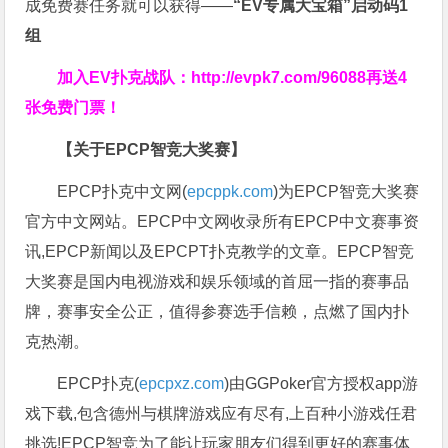
成免费赛任务就可以获得——
“EV专属大宝箱”启动码1
组
加入EV扑克战队：
http://evpk7.com/96088
再送4
张免费门票！
【关于EPCP智竞大奖赛】
EPCP扑克中文网(
epcppk.com
)为EPCP智竞大奖赛
官方中文网站。EPCP中文网收录所有EPCP中文赛事资
讯,EPCP新闻以及EPCPT扑克教学的文章。EPCP智竞
大奖赛是国内电视游戏和娱乐领域的首屈一指的赛事品
牌，赛事安全公正，值得参赛选手信赖，点燃了国内扑
克热潮。
EPCP扑克(
epcpxz.com
)由GGPoker官方授权app游
戏下载,包含德州与棋牌游戏应有尽有,上百种小游戏任君
挑选!EPCP智竞为了能让玩家朋友们得到更好的赛事体