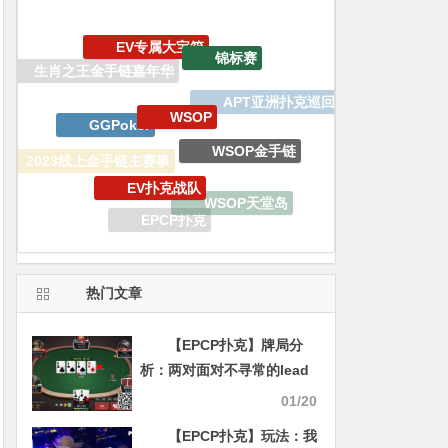
WSOP
GGPoker
WSOP金手链
EV扑克战队
2023线上金手链主赛事
WSOP天堂岛
EPCP扑克
百W赏金猎人大奖赛
EV扑克
热门文章
【EPCP扑克】牌局分
析：两对面对不寻常的lead
01/20
【EPCP扑克】玩法：我