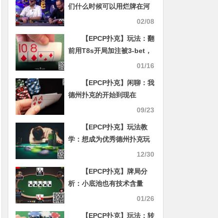
们什么时候可以用烂牌在河
牌圈过牌-加注诈唬？
02/08
【EPCP扑克】玩法：翻
前用T8s开局加注被3-bet，
只有这三种情况可以跟注
01/16
【EPCP扑克】闲聊：我
德州扑克的开始到现在
09/23
【EPCP扑克】玩法教
学：想成为优秀德州扑克玩
家，一定要明白这4点
12/30
【EPCP扑克】牌局分
析：小底池也有技术含量
01/26
【EPCP扑克】玩法：转