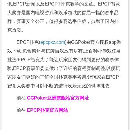
讯,EPCP新闻以及EPCPT扑克教学的文章。EPCP智竞
大奖赛是国内电视游戏和娱乐领域的首屈一指的赛事品
牌，赛事安全公正，值得参赛选手信赖，点燃了国内扑
克热潮。
EPCP扑克(
epcpxz.com
)由GGPoker官方授权app游
戏下载,包含德州与棋牌游戏应有尽有,上百种小游戏任君
挑选!EPCP智竞为了能让玩家朋友们得到更好的赛事体
验,EPCP赛事组委会做出了详细的赛程赛制调整,以便玩
家朋友们更好的了解全国扑克赛事咨询,让玩家在EPCP
智竞大奖赛中可以不断的进行欢乐无比的棋牌挑战!
前往
GGPoker亚洲旗舰站
官方网址
前往
EPCP扑克官方网站