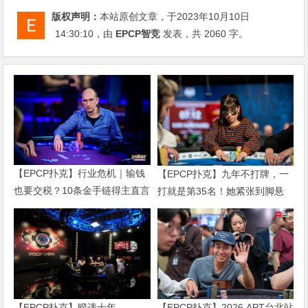
版权声明：
本站原创文章，于2023年10月10日
14:30:10
，由
EPCP智竞
发表，共 2060 字。
【EPCP扑克】行业危机｜输钱
【EPCP扑克】九年不打牌，一
也要交税？10条金手链得主直言
打就是第35名！她紧张到脚悬
“扛不住”，主动砍掉四分之三比
空，但全世界以为她很淡定
赛
【EPCP扑克】暌违十年，
【EPCP扑克】2026 APT台北站