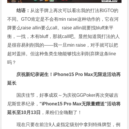
结语：
从这手牌上再次可以看出我的打法和GTO的
不同。GTO肯定是不会有min raise这种动作的，它在河
牌要么raise allin要么call。raise allin就要找bluff来平
衡，一找，木有bluff，那就call吧。显然知道我打法的人
是很容易剥削我的——我一旦min raise，对手就可以把
超对盖掉。但这种鱼类生物能够找出剥削弃牌这条line
吗？
庆祝新纪录诞生！
iPhone15 Pro Max无限送
活动再
延长
国庆佳节，
好事成双～为庆祝GGPoker再次突破吉
尼斯世界纪录，
“iPhone15 Pro Max无限量赠送”活动将
延长至10月13日
，果粉们全嗨翻了！
现在只要在前注9人桌指定级别中拿到特殊牌型，例