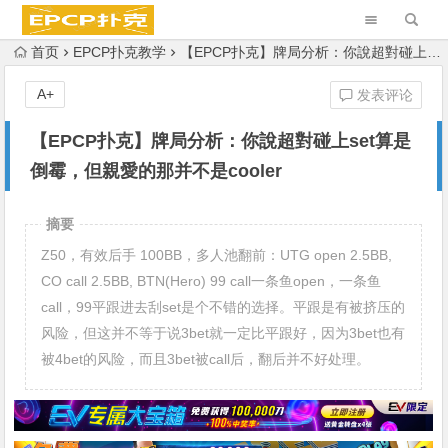
首页
EPCP扑克教学
【EPCP扑克】牌局分析：你說超對碰上set算是倒霉，但親愛的那并不是cooler
A+
发表评论
【EPCP扑克】牌局分析：你說超對碰上set算是
倒霉，但親愛的那并不是cooler
摘要
Z50，有效后手 100BB，多人池翻前：UTG open 2.5BB,
CO call 2.5BB, BTN(Hero) 99 call一条鱼open，一条鱼
call，99平跟进去刮set是个不错的选择。平跟是有被挤压的
风险，但这并不等于说3bet就一定比平跟好，因为3bet也有
被4bet的风险，而且3bet被call后，翻后并不好处理。