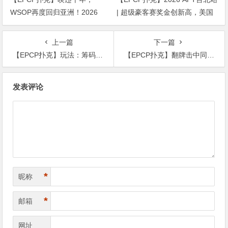
WSOP再度回归亚洲！2026
| 超级豪客赛奖金创新高，美国
APL济州站6月19-28日盛大登
选手Ethan “Rampage” Yau领跑
场！
全场！
上一篇
下一篇
【EPCP扑克】玩法：筹码很深时53o跟AA的差距并不是那么大
【EPCP扑克】翻牌击中同花顺，看他如何设套诱捕对手
文
发表评论
章
导
航
*
昵称
*
邮箱
网址