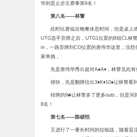
华则是止步主赛事第9名！
第八名——林警
此时比赛临近晚餐休息时间，但是桌上依旧对
UTG选手弃牌之后，UTG1位置的B组CL林
in，一路弃牌到CO位置的唐伟华这里，没想什
家单挑，
先是唐伟华秀出超对A♠️A♦️，林警见此
很快，先是翻牌拉出3♦️K♦️10♠️让林警
转牌的9♣️让林警多了更多outs，但是
8名！
第七名——陈硕恺
又进行了一番长时间的拉锯战，随着盲注