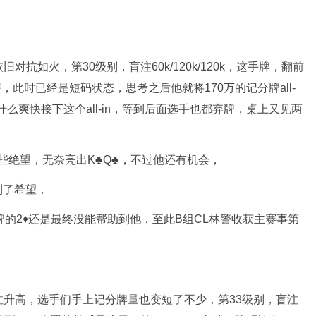
抗如火，第30级别，盲注60k/120k/120k，这手牌，翻前
警，此时已经是短码状态，思考之后他就将170万的记分牌all-
么爽快接下这个all-in，等到后面选手也都弃牌，桌上又见两
有些绝望，无奈亮出K♣️Q♣️，不过他还有机会，
看到了希望，
河牌的2♦️还是最终没能帮助到他，至此B组CL林警收获主赛事第
升高，选手们手上记分牌量也变短了不少，第33级别，盲注