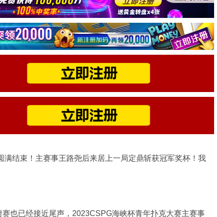
赛圆满结束！主赛事王路尧后来居上一局定鼎斩获冠军奖杯！我
赛也已经接近尾声，2023CSPG海峡杯青年扑克大赛主赛事