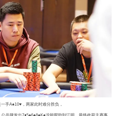
一手A♠️10♥️，两家此时难分胜负，
发出7♦️5♠️6♠️8♠️K♠️没能帮助到江明，最终收获主赛事