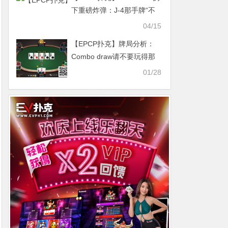
下重磅炸弹：J-4那手牌“不
干净”，我掌握从未公开的信
04/15
息
【EPCP扑克】牌局分析：
Combo draw请不要玩得那
么猥琐
01/28