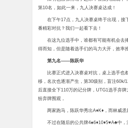
第10名，如此一来，九人决赛桌达成！
在下午17点，九人决赛桌终于出现，接
番精彩对抗？我们一起看下去！
在这九位选手中，谁都有可能有机会去
得而知，但是随着选手们的马力大开，效率
第九名——陈跃华
比赛正式进入决赛桌对抗，桌上选手也
移，名次也逐渐产生，第30级别，盲注60k/1
后直接全下110万的记分牌，UTG1选手弃牌
纷弃牌围观，
两家跑马，陈跃华秀出A♦️K♦️，而林威丞
不过在随后的公共牌4♠️6♦️10♦️5♥