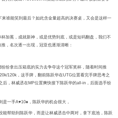
下来谁能笑到最后？如此含金量超高的决赛桌，又会是这样一
捧杯加冕，成就新神，或是优势到底，或是短码翻盘，我们不
推推，名次逐一出现，冠亚也逐渐清晰：
都纷纷拿出压箱底的实力去争夺这个冠军奖杯，随着时间推
20k/120k，这手牌，翻前陈跃华在UTG位置看完手牌思考之
之后，林威丞在MP位置爽快接下陈跃华的all-in，后面选手纷
则是一手A♥️10♠️，陈跃华的机会很大，
️A♣️中，没能帮助到陈跃华，而是让林威丞击中两对，拿下底池，陈跃