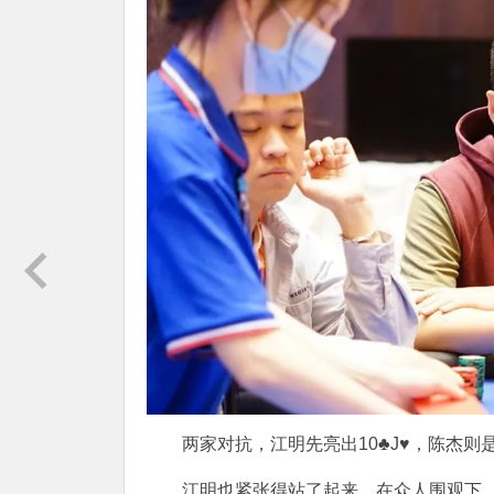
两家对抗，江明先亮出10♣️J♥️，陈杰则是
江明也紧张得站了起来，在众人围观下，公共牌