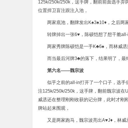
125k/250k/250k，这手牌，翻前前面选
位置捍卫盲注跟注入池，
两家底池，翻牌发出K♠️3♠️10♦️，之后
转牌掉出一张6♥️，陈硕恺想了想干脆all-
两家秀牌陈硕恺是一手K♣️6♠️，而林威丞
而当最后河牌3♣️的落下，结果明了，
第六名——魏宗波
似乎之前的all-in打开了一个口子，选手们
注125k/250k/250k，这手牌，翻前魏
威丞还在整理刚刚收获的记分牌，此时才刚刚
牌站起来围观，
又是两家跑马，魏宗波亮出A♥️J♦️，林