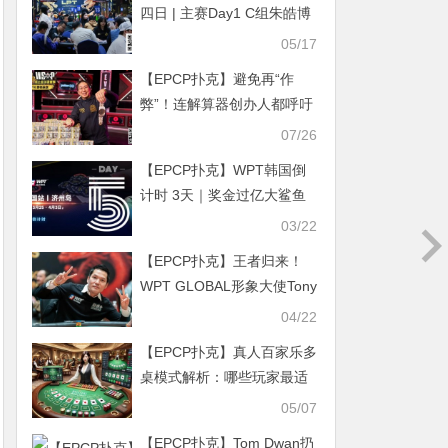
四日 | 主赛Day1 C组朱皓博
49.4万记分领跑19人晋级主
05/17
赛Day2，A组CL李泽浩勇夺
【EPCP扑克】避免再“作
附赛两冠！
弊”！连解算器创办人都呼吁
WSOP颁布禁令，GG大使丹
07/26
牛深表认同
【EPCP扑克】WPT韩国倒
计时 3天｜奖金过亿大鲨鱼
Steve O’Dwyer在济州岛等
03/22
你来！
【EPCP扑克】王者归来！
WPT GLOBAL形象大使Tony
Lin重夺GPI榜首 再启巅峰征
04/22
程
【EPCP扑克】真人百家乐多
桌模式解析：哪些玩家最适
合这种快节奏玩法？
05/07
【EPCP扑克】Tom Dwan扔