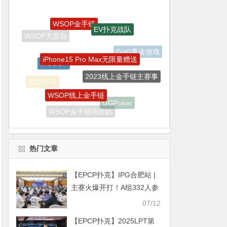
EV扑克战队
iPhone15 Pro Max无限量赠送
WCOOP
GoG黄金游戏
2023线上金手链主赛事
WSOP线上金手链
德州扑克
GGPoker
WSOP金手链明星趴
生肖之王金手链嘉年华
热门文章
【EPCP扑克】IPG合肥站 |
主赛火爆开打！A组332人参
赛77人晋级，陈文文30.55
07/12
万记分领跑
【EPCP扑克】2025LPT第