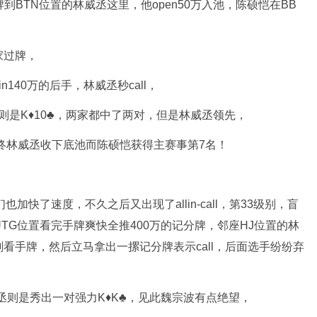
手弃牌到BTN位置的林威丞这里，他open50万入池，陈硕恺在BB
两家过牌，
in140万的后手，林威丞秒call，
则是K♦️10♣️，两家都中了两对，但是林威丞领先，
最终林威丞收下底池而陈硕恺获得主赛事第7名！
也加快了速度，不久之后又出现了allin-call，第33级别，盲
宗波在UTG位置看完手牌爽快全推400万的记分牌，邻座HJ位置的林
看手牌，然后立马拿出一摞记分牌表示call，后面选手纷纷弃
威丞则是秀出一对强力K♦️K♣️，见此魏宗波有点绝望，