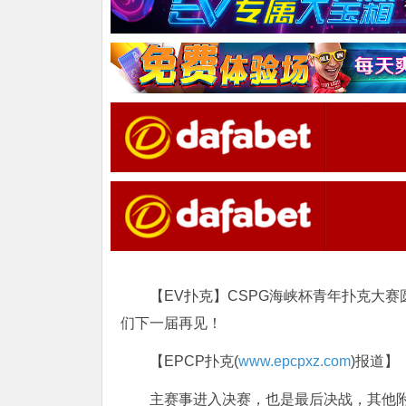
【EV扑克】CSPG海峡杯青年扑克大
们下一届再见！
【EPCP扑克(
www.epcpxz.com
)报道】
主赛事进入决赛，也是最后决战，其他附