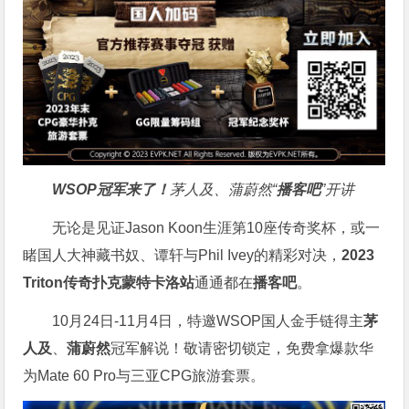
WSOP冠军来了！
茅人及、蒲蔚然“
播客吧
”开讲
无论是见证Jason Koon生涯第10座传奇奖杯，或一
睹国人大神藏书奴、谭轩与Phil Ivey的精彩对决，
2023
Triton传奇扑克蒙特卡洛站
通通都在
播客吧
。
10月24日-11月4日，特邀WSOP国人金手链得主
茅
人及
、
蒲蔚然
冠军解说！敬请密切锁定，免费拿爆款华
为Mate 60 Pro与三亚CPG旅游套票。