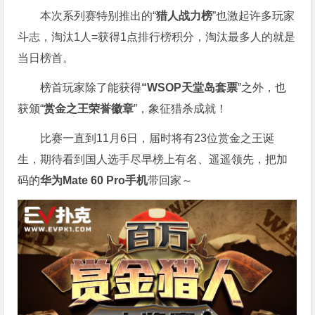
本次系列赛特别推出的“
猎人战力榜
”也激起许多玩家
斗志，淘汰1人=获得1点排行榜积分，淘汰最多人的就是
当日榜首。
榜首玩家除了能获得
“WSOP天堂岛套票
”之外，也
获颁“
赏金之王荣誉徽章
”，象征猎杀成就！
比赛一直到11月6日，届时将有23位赏金之王诞
生，期待看到国人选手尽早榜上有名、遥遥领先，把加
码的
华为Mate 60 Pro手机
带回家～