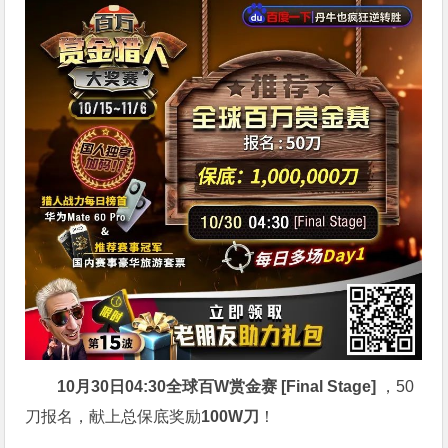
10月30日04:30
全球百W赏金赛 [Final Stage]
，50
刀报名，献上总保底奖励
100W刀
！