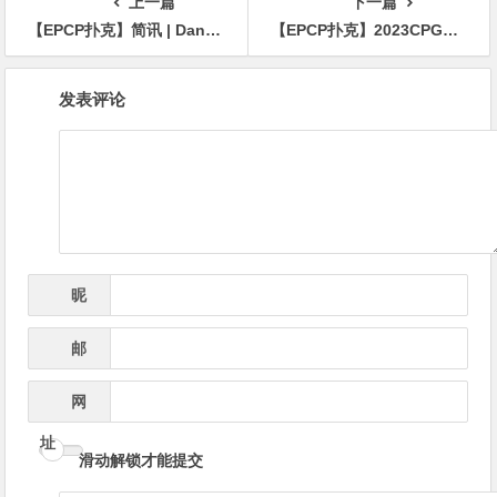
上一篇
下一篇
【EPCP扑克】简讯 | Dan Smith在20万美元Triton邀请赛夺冠，Elton Tsang获第三名
【EPCP扑克】2023CPG®横琴选拔赛｜马骏1165万记分牌带领10人进入主赛决赛，郭启志成功晋级，薛松止步第15名
文
发表评论
章
导
航
昵
*
称
邮
*
箱
网
址
滑动解锁才能提交