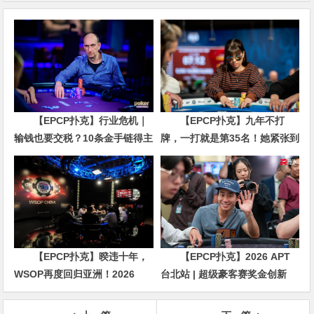
【EPCP扑克】行业危机｜
【EPCP扑克】九年不打
输钱也要交税？10条金手链得主
牌，一打就是第35名！她紧张到
直言“扛不住”，主动砍掉四分之
脚悬空，但全世界以为她很淡定
三比赛
【EPCP扑克】暌违十年，
【EPCP扑克】2026 APT
WSOP再度回归亚洲！2026
台北站 | 超级豪客赛奖金创新
APL济州站6月19-28日盛大登
高，美国选手Ethan
场！
“Rampage” Yau领跑全场！