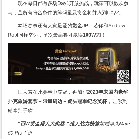
现在每日都有多场Day1开放挑战，玩家可以数次参
与，且所有符合条件的筹码量及赏金将并入到Day2。
本场赛事还有大家最爱的
赏金JP
，若你和Andrew
Robl同样幸运，单次最高将可赢得
100W刀
！
国人若在此赛事中夺冠，再加码
2023年末国内豪华
扑克旅游套票
＋
限量周边
＋
虎头冠军纪念奖杯
，让你奖
励拿到手软！
“百W赏金猎人大奖赛＂
猎人战力榜首
加赠华为Mate
60 Pro手机