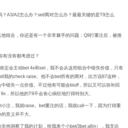
aise吗？A3/A2怎么办？set/两对怎么办？最最关键的是T9怎么
其他组合，你还是有一个非常棘手的问题：Q9打重注后，被推
你有没有都考虑过？
肯定会主动bet 4x和set，我不会从这些组合中错失价值，只有
的check raise。他不会bet所有的两对，比方说87这种，
错失一点价值。不过他有可能会bluff，所以又可以弥补回
 9x，所以他的T9不会丧心病狂地打得特别大。
小注，我就raise。bet重注的话，我就call一下，因为打得重
ise的意义并不大。
察了我的计划，给我来个小bet/3bet allin），我无论