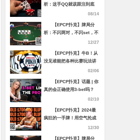
析：这手QQ就该跟注到底
08/14
【EPCP扑克】牌局分
析：不闪两对，不闪set，不
闪顺子
12/27
【EPCP扑克】牛B！从
没见谁能把各种比赛玩法讲
得如此透彻！
02/06
【EPCP扑克】话题 | 你
真的会正确使用3-bet吗？
02/10
【EPCP扑克】2024最
疯狂的一手牌！用空气抡成
这样也是没谁了！
12/30
【EPCP扑克】牌局分