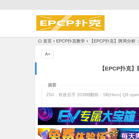
首页
EPCP扑克教学
【EPCP扑克】牌局分析
A+
【EPCP扑克
摘要
Z50，有效后手 203BB翻前：SB(Hero) Q9 open 3B