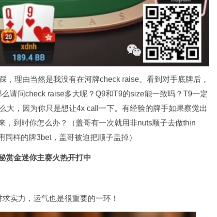
狂踩，理由当然是我没有在河牌check raise。看到对手底牌后，
那么请问check raise多大呢？Q9和T9的size能一致吗？T9一定
这么大，因为你只是想让4x call一下。有经验的牌手如果察觉出
来，到时你怎么办？（盖哥有一次就用非nuts顺子去做thin
Andy用同样的牌3bet，盖哥被迫把顺子盖掉）
秘赏金迷你主赛火热开打中
讲求实力，运气也是很重要的一环！