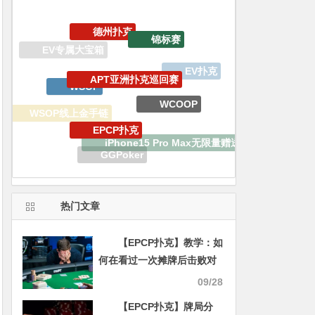
APT亚洲扑克巡回赛
WSOP
WCOOP
EPCP扑克
WSOP线上金手链
iPhone15 Pro Max无限量赠送
GGPoker
GoG黄金游戏
生肖之王金手链嘉年华
热门文章
【EPCP扑克】教学：如
何在看过一次摊牌后击败对
手
09/28
【EPCP扑克】牌局分