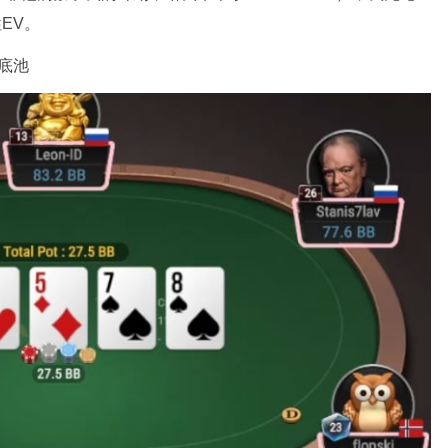
EV。
B底池