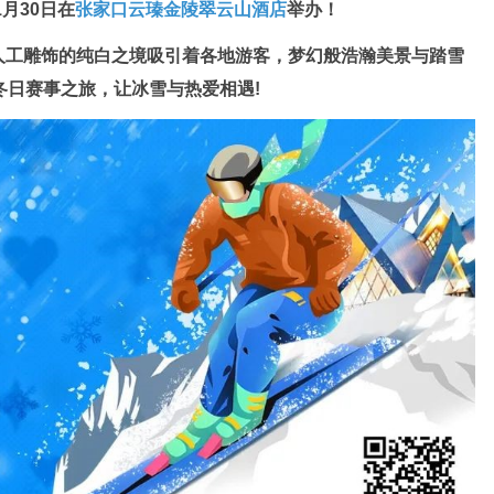
1月30日
在
张家口云瑧金陵翠云山酒店
举办
！
人工雕饰的纯白之境吸引着各地游客，梦幻般浩瀚美景与踏雪
冬日赛事之旅，让冰雪与热爱相遇!