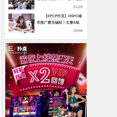
无缘主赛90人入围圈，王岩
01/26
峰114.9万记分牌领衔74人
【EPCP扑克】HSPC城
晋级下一轮
市推广赛无锡站丨主赛A组
211人火爆开赛，王璟大深
09/08
码665500记分牌携手44人晋
级！