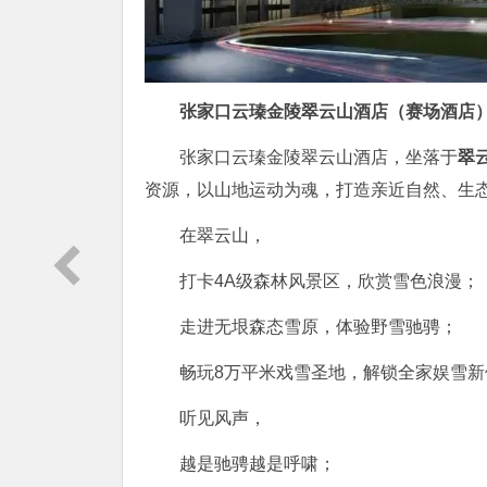
张家口云瑧金陵翠云山酒店（赛场酒店
张家口云瑧金陵翠云山酒店，坐落于
翠
资源，以山地运动为魂，打造亲近自然、生
在翠云山，
打卡4A级森林风景区，欣赏雪色浪漫；
走进无垠森态雪原，体验野雪驰骋；
畅玩8万平米戏雪圣地，解锁全家娱雪新
听见风声，
越是驰骋越是呼啸；