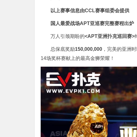
以上赛事信息由CCL赛事组委会提供
国人最爱战场
APT亚巡赛完整赛程出炉
万人引颈期盼的
<APT亚洲扑克巡回赛>
总保底奖励
150,000,000
，完美的亚洲时
14场奖杯赛献上的最高金狮荣耀！