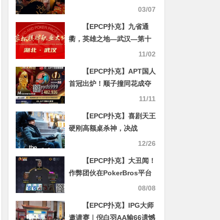
选手角逐20K 8MAX赛Day2
03/07
【EPCP扑克】九省通
衢，英雄之地—武汉—第十
届国家杯棋牌职业大师赛武
11/02
汉站
【EPCP扑克】APT国人
首冠出炉！顺子撞同花成夺
冠契机，关键河杀yyds！
11/11
《GoG黄金游戏》正式播出
【EPCP扑克】喜剧天王
硬刚高额桌杀神，决战
900,000刀巨池
12/26
【EPCP扑克】大丑闻！
作弊团伙在PokerBros平台
骗取黑心钱达数百万刀！
08/08
【EPCP扑克】IPG大师
邀请赛｜倪白羽AA输66遗憾