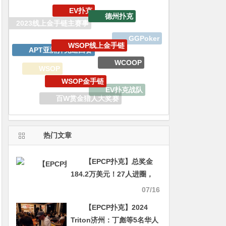
WSOP线上金手链
APT亚洲扑克巡回赛
WCOOP
WSOP金手链
WSOP
EV扑克战队
锦标赛
百W赏金猎人大奖赛
WSOP金手链明星趴
WSOP天堂岛
热门文章
【EPCP扑克】总奖金
184.2万美元！27人进圈，
中国扑克迎来梯队崛起时代
07/16
【EPCP扑克】2024
Triton济州：丁彪等5名华人