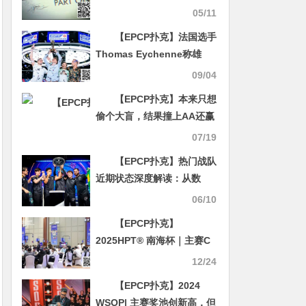
扑克室发牌员如何 “100%作
05/11
弊”
【EPCP扑克】法国选手
Thomas Eychenne称雄
EPT巴塞罗那主赛，单挑局
09/04
显绝对统治力
【EPCP扑克】本来只想
偷个大盲，结果撞上AA还赢
了：Askeland的奇幻误操作
07/19
【EPCP扑克】热门战队
近期状态深度解读：从数
据、战术到团队协作的全面
06/10
分析
【EPCP扑克】
2025HPT® 南海杯｜主赛C
组张培领衔晋级，D组（快
12/24
速）饶鹏位列首位晋级
【EPCP扑克】2024
WSOP| 主赛奖池创新高，但