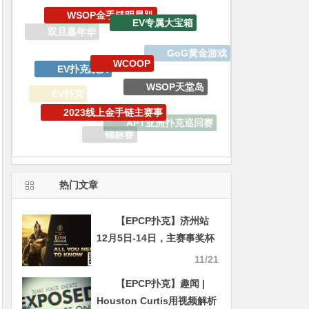
EV专属大宝箱
WCOOP
EV扑克战队
WSOP天堂岛
2023线上金手链主赛事
EV扑克
APT亚洲扑克巡回赛
锦标赛
WSOP线上金手链
热门文章
【EPCP扑克】济州站
12月5日-14日，主赛事奖杯
发布，重点赛事介绍【诸神
11/21
扑克】
【EPCP扑克】趣闻 |
Houston Curtis用视频解析