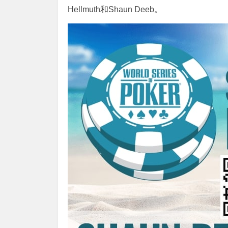
Hellmuth和Shaun Deeb。