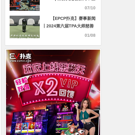
冠军的奖金却变少了？
07/10
【EPCP扑克】赛事新闻
丨2024第六届TPA大师慈善
邀请赛主赛事冠军诞生！
01/08