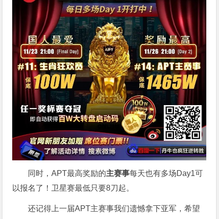
同时，APT最高奖励的
主赛事
每天也有多场Day1可
以报名了！卫星赛最低只要8刀起。
还记得上一届APT主赛事我们遗憾拿下亚军，希望