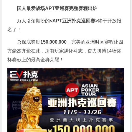
国人最爱战场
APT亚巡赛完整赛程出炉
万人引颈期盼的
<APT亚洲扑克巡回赛>
终于开放报
名了！
总保底奖励
150,000,000
，完美的亚洲时区赛程让四
方豪杰齐聚在此，所有玩家满怀斗志，奋力拼搏14场奖
杯赛献上的最高金狮荣耀！