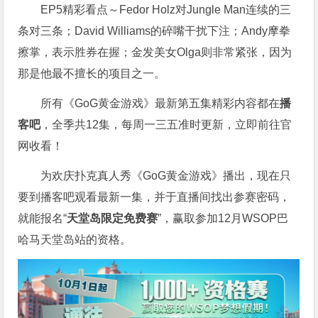
EP5精彩看点～Fedor Holz对Jungle Man连续的三
条对三条；David Williams的碎嘴干扰下注；Andy摩拳
擦掌，表示胜券在握；金发美女Olga则非常紧张，因为
那是他最不擅长的项目之一。
所有《GoG黄金游戏》最新第五集精彩内容都在
播
客吧
，全季共12集，每周一三五准时更新，立即前往官
网收看！
为欢庆扑克真人秀《GoG黄金游戏》播出，现在只
要到播客吧观看最新一集，并于直播间找出参赛密码，
就能报名“
天堂岛限定免费赛
”，赢取参加12月WSOP巴
哈马天堂岛站的资格。