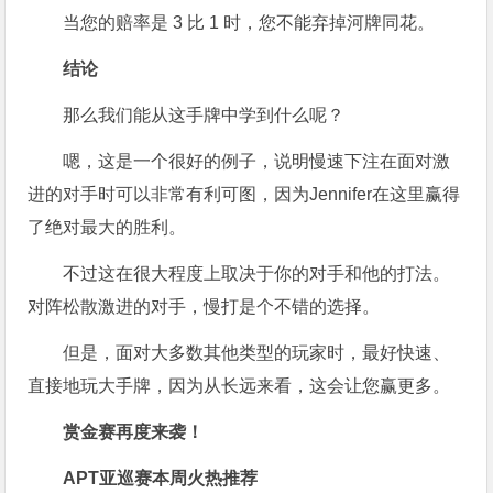
当您的赔率是 3 比 1 时，您不能弃掉河牌同花。
结论
那么我们能从这手牌中学到什么呢？
嗯，这是一个很好的例子，说明慢速下注在面对激
进的对手时可以非常有利可图，因为Jennifer在这里赢得
了绝对最大的胜利。
不过这在很大程度上取决于你的对手和他的打法。
对阵松散激进的对手，慢打是个不错的选择。
但是，面对大多数其他类型的玩家时，最好快速、
直接地玩大手牌，因为从长远来看，这会让您赢更多。
赏金赛再度来袭！
APT亚巡赛本周火热推荐