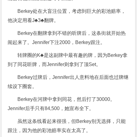
Berkey处在大盲注位置，考虑到巨大的彩池赔率，
他决定用看J♣3♣翻牌。
Berkey在翻牌拿到不错的听牌后，这条街就开始热
闹起来了。Jennifer下注2000，Berkey跟注。
转牌圈的K♣是这副牌中最有趣的牌，因为Berkey拿
到了同花听牌，而Jennifer则拿到了顶Set。
Berkey过牌后，Jennifer出人意料地在后面也过牌继
续设下圈套。
Berkey在河牌中拿到同花，然后打了30000。
Jennifer后手只有84,500，她宣布全下。
虽然这条线看起来很强，但Berkey别无选择，只能
跟注，因为他的彩池赔率实在太高了。