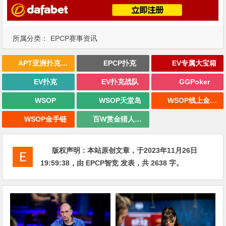
所属分类：
EPCP赛事资讯
APT亚洲扑克巡回赛
EPCP扑克
EV专属大宝箱
EV扑克
EV扑克战队
GGPoker
WSOP
WSOP天堂岛
WSOP线上金手链
WSOP金手链
百W赏金猎人大奖赛
版权声明：
本站原创文章，于2023年11月26日
19:59:38
，由
EPCP智竞
发表，共 2638 字。