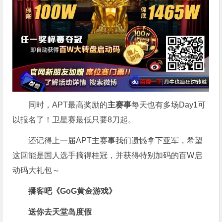
同时，APT最高奖励的
主赛事
每天也有多场Day1可
以报名了！卫星赛最低只要8刀起。
还记得上一届APT主赛事我们遗憾拿下亚军，希望
这回能是国人选手摘得桂冠，并获得特别加码的百W启
动码大礼包～
播客吧
《GoG黄金游戏》
送你去天堂岛度假