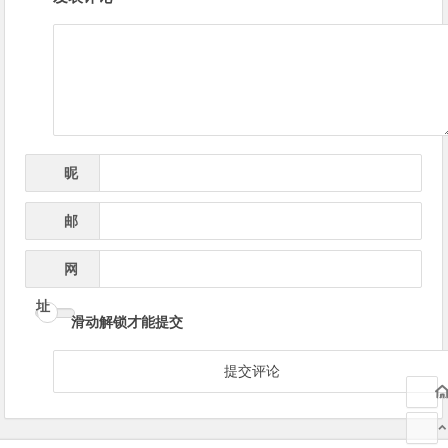
章
导
航
昵
*
称
邮
*
箱
网
址
滑动解锁才能提交