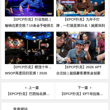
【EPCP扑克】行业危机｜
【EPCP扑克】九年不打
输钱也要交税？10条金手链得主
牌，一打就是第35名！她紧张到
直言“扛不住”，主动砍掉四分之
脚悬空，但全世界以为她很淡定
三比赛
【EPCP扑克】暌违十年，
【EPCP扑克】2026 APT
WSOP再度回归亚洲！2026
台北站 | 超级豪客赛奖金创新
APL济州站6月19-28日盛大登
高，美国选手Ethan
场！
“Rampage” Yau领跑全场！
上一篇
下一篇
【EPCP扑克】巴西知名牌手打比赛收到双份起始筹码，他竟然敢带上桌，最终被无限期禁赛
【EPCP扑克】EPT布拉格双料冠军得主Ben Heath
文
发表评论