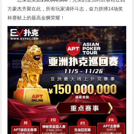
方豪杰齐聚在此，所有玩家满怀斗志，奋力拼搏14场奖
杯赛献上的最高金狮荣耀！