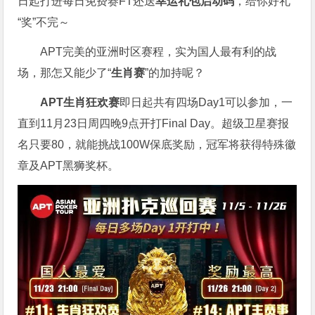
日起打进每日免费赛FT还送
幸运礼包启动码
，给你好礼
“奖”不完～
APT完美的亚洲时区赛程，实为国人最有利的战
场，那怎又能少了“
生肖赛
”的加持呢？
APT生肖狂欢赛
即日起共有四场Day1可以参加，一
直到11月23日周四晚9点开打Final Day。超级卫星赛报
名只要80，就能挑战100W保底奖励，冠军将获得特殊徽
章及APT黑狮奖杯。