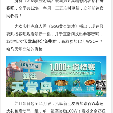
所有《GoG黄金游戏》最新第五集精彩内容都在
播
客吧
，全季共12集，每周一三五准时更新，立即前往官
网收看！
为欢庆扑克真人秀《GoG黄金游戏》播出，现在只
要到播客吧观看最新一集，并于直播间找出参赛密码，
就能报名“
天堂岛限定免费赛
”，赢取参加12月WSOP巴
哈马天堂岛站的资格。
并且即日起至11月底，活跃新朋友再加赠
百W幸运
大礼包
启动码一组，单一最高奖励100W！看戏之余还送