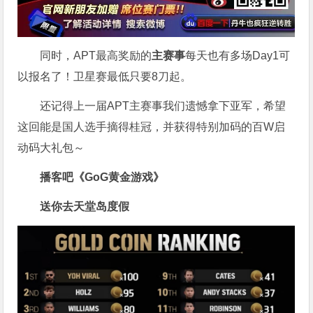
同时，APT最高奖励的
主赛事
每天也有多场Day1可
以报名了！卫星赛最低只要8刀起。
还记得上一届APT主赛事我们遗憾拿下亚军，希望
这回能是国人选手摘得桂冠，并获得特别加码的百W启
动码大礼包～
播客吧
《GoG黄金游戏》
送你去天堂岛度假