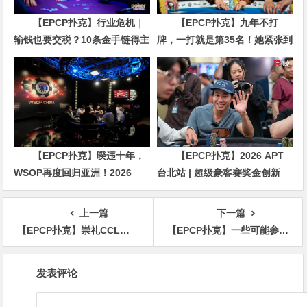
【EPCP扑克】行业危机｜
【EPCP扑克】九年不打
输钱也要交税？10条金手链得主
牌，一打就是第35名！她紧张到
直言“扛不住”，主动砍掉四分之
脚悬空，但全世界以为她很淡定
三比赛
【EPCP扑克】暌违十年，
【EPCP扑克】2026 APT
WSOP再度回归亚洲！2026
台北站 | 超级豪客赛奖金创新
APL济州站6月19-28日盛大登
高，美国选手Ethan
场！
“Rampage” Yau领跑全场！
上一篇
下一篇
【EPCP扑克】崇礼CCL飘舞飞雪挡不住的热情！主赛首轮B组278人参赛创新高，吴鹏22.35万记分牌领衔109人晋级
【EPCP扑克】一些可能参加100w美元WPT“一滴水”的潜在玩家
文
发表评论
章
导