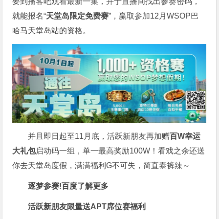
要到播客吧观看最新一集，并于直播间找出参赛密码，
就能报名“
天堂岛限定免费赛
”，赢取参加12月WSOP巴
哈马天堂岛站的资格。
并且即日起至11月底，活跃新朋友再加赠
百W幸运
大礼包
启动码一组，单一最高奖励100W！看戏之余还送
你去天堂岛度假，满满福利G不可失，简直泰裤辣～
逐梦参赛!百度了解更多
活跃新朋友限量送
APT席位赛福利