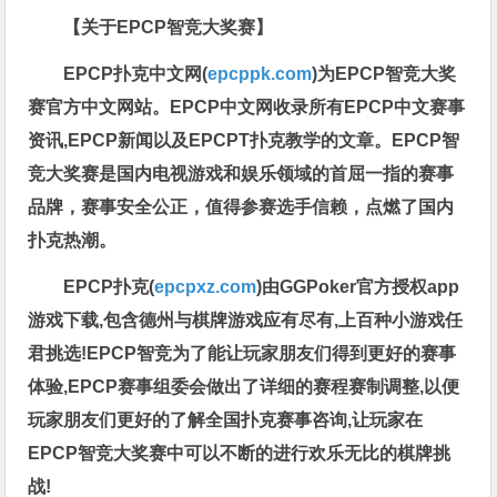
【关于EPCP智竞大奖赛】
EPCP扑克中文网(
epcppk.com
)为EPCP智竞大奖
赛官方中文网站。EPCP中文网收录所有EPCP中文赛事
资讯,EPCP新闻以及EPCPT扑克教学的文章。EPCP智
竞大奖赛是国内电视游戏和娱乐领域的首屈一指的赛事
品牌，赛事安全公正，值得参赛选手信赖，点燃了国内
扑克热潮。
EPCP扑克(
epcpxz.com
)由GGPoker官方授权app
游戏下载,包含德州与棋牌游戏应有尽有,上百种小游戏任
君挑选!EPCP智竞为了能让玩家朋友们得到更好的赛事
体验,EPCP赛事组委会做出了详细的赛程赛制调整,以便
玩家朋友们更好的了解全国扑克赛事咨询,让玩家在
EPCP智竞大奖赛中可以不断的进行欢乐无比的棋牌挑
战!