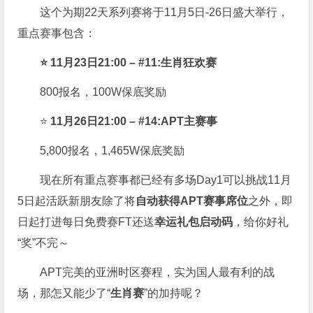
这个为期22天系列赛将于11月5日-26日盛大举行，
重点赛事包含：
⭐ 11月23日21:00 – #11:生肖狂欢赛
800报名，100W保底奖励
⭐
11月26日21:00 – #14:APT主赛事
5,800报名，1,465W保底奖励
现在所有重点赛事都已经有多场Day1可以挑战11月
5日起活跃新朋友除了将
自
动获得APT赛事席位
之外，即
日起打进每日免费赛FT还送
幸运礼包启动码
，给你好礼
“奖”不完～
APT完美的亚洲时区赛程，实为国人最有利的战
场，那怎又能少了“
生肖赛
”的加持呢？