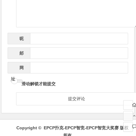
航
昵
*
称
邮
*
箱
网
址
滑动解锁才能提交
Copyright ©
EPCP扑克-EPCP智竞-EPCP智竞大奖赛
版权
所有.