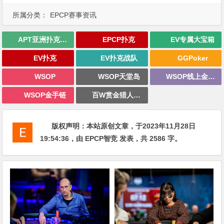
所属分类：
EPCP赛事资讯
APT亚洲扑克巡回赛
EPCP扑克
EV专属大宝箱
EV扑克
EV扑克战队
GGPoker
WSOP
WSOP天堂岛
WSOP线上金手链
WSOP金手链
百W赏金猎人大奖赛
版权声明：
本站原创文章，于2023年11月28日
19:54:36
，由
EPCP智竞
发表，共 2586 字。