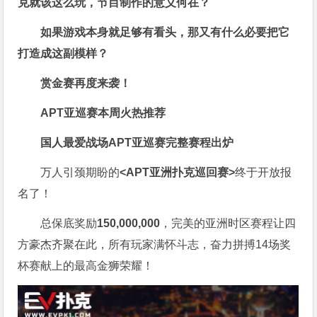
克就该这么玩，节目制作的意义何在？
如果游戏本身就足够有看头，那又有什么必要把它
打造成这副模样？
赏金赛再度来袭！
APT亚巡赛本周火热推荐
国人最爱战场
APT亚巡赛完整赛程出炉
万人引颈期盼的
<APT亚洲扑克巡回赛>
终于开放报
名了！
总保底奖励
150,000,000
，完美的亚洲时区赛程让四
方豪杰齐聚在此，所有玩家满怀斗志，奋力拼搏14场奖
杯赛献上的最高金狮荣耀！