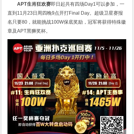
APT生肖狂欢赛
即日起共有四场Day1可以参加，一
直到11月23日周四晚9点开打Final Day。超级卫星赛报
名只要80，就能挑战100W保底奖励，冠军将获得特殊徽
章及APT黑狮奖杯。