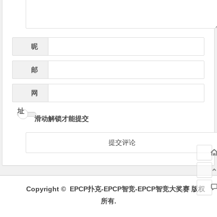
昵
*
称
邮
*
箱
网
址
滑动解锁才能提交
Copyright ©
EPCP扑克-EPCP智竞-EPCP智竞大奖赛
版权
所有.