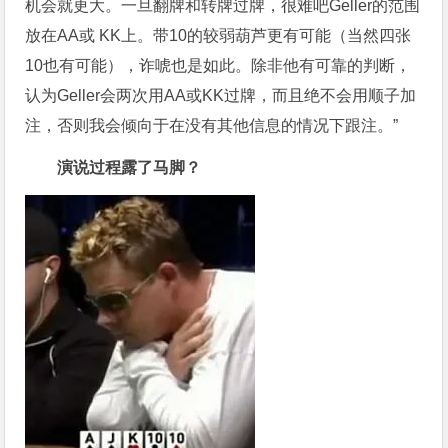
机会就更大。一旦翻牌和转牌过牌，很难吧Geller的范围
放在AA或 KK上。带10的较弱葫芦更有可能（当然四张
10也有可能），诈唬也是如此。除非他有可靠的判断，
认为Geller会两次用AA或KK过牌，而且绝不会用顺子加
注，否则我会倾向于在没有其他信息的情况下跟注。”
演说过程露了马脚？