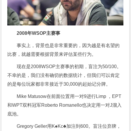
2008年WSOP主赛事
事实上，背景也是非常重要的，因为越是有名望的
比赛，就越需要根据背景来评估某些行为。
现在是2008WSOP主赛事的初期，盲注为50/100。
不幸的是，我们没有确切的数据统计，但我们可以肯定
的是每位玩家都非常接近于30,000的起始记分牌。
Mike Matusow在前面位置用一对9进行Limp ，EPT
和WPT双料冠军Roberto Romanello也决定用一对J溜入
底池。
Gregory Geller用K♠Kc♣加注到600。盲注位弃牌，