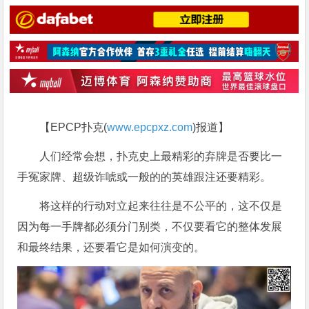
【EPCP扑克(
www.epcpxz.com
)报道】
人们经常会想，扑克史上最精彩的弃牌是否要比一
手冤家牌、超级诈唬或一般的的英雄跟注还要精彩。
将这样的行动对立起来往往是不公平的，这不仅是
因为每一手牌都必须分门别类，不仅要看它的整体发展
和最终结果，还要看它是如何演变的。