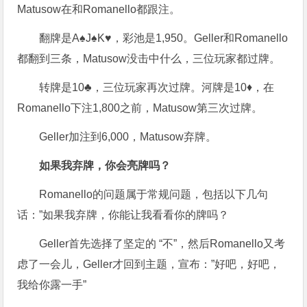
Matusow在和Romanello都跟注。
翻牌是A♠J♠K♥，彩池是1,950。Geller和Romanello
都翻到三条，Matusow没击中什么，三位玩家都过牌。
转牌是10♣，三位玩家再次过牌。河牌是10♦，在
Romanello下注1,800之前，Matusow第三次过牌。
Geller加注到6,000，Matusow弃牌。
如果我弃牌，你会亮牌吗？
Romanello的问题属于常规问题，包括以下几句
话：”如果我弃牌，你能让我看看你的牌吗？
Geller首先选择了坚定的 “不”，然后Romanello又考
虑了一会儿，Geller才回到主题，宣布：”好吧，好吧，
我给你露一手”