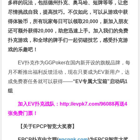
多样的玩法，包括德州扑克、奥马哈、短牌等等，让您
尽情挑战自我，提高技巧。不仅如此，
可以从游戏中获
得体验币，所有玩家每日可以领取20,000，新加入朋友
还可额外获得20,000，助您迅速上手。
加入我们的免费
扑克游戏，和全球的牌手们一起切磋技艺，感受扑克游
戏的乐趣吧！
EV扑克作为GGPoker在国内新开设的旗舰品牌，每
月不断推出福利反馈活动，现在只要成为EV新用户，达
成免费赛任务就可以获得——
“EV专属大宝箱”启动码1
组
加入EV扑克战队：
http://evpk7.com/96088
再送4
张免费门票！
【关于EPCP智竞大奖赛】
EPCP扑克中文网(
epcppk.com
)为EPCP智竞大奖