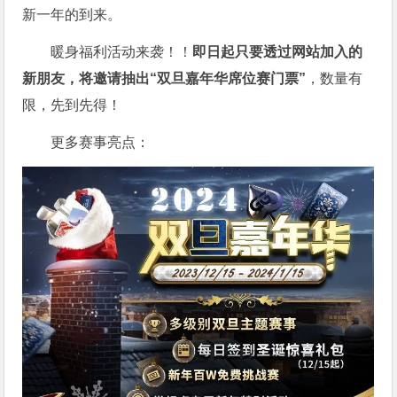
新一年的到来。
暖身福利活动来袭！！
即日起只要透过网站加入的
新朋友，将邀请抽出“双旦嘉年华席位赛门票”
，数量有
限，先到先得！
更多赛事亮点：