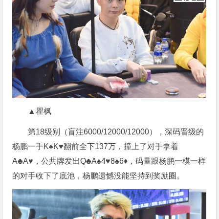
▲瞿枫
第18级别（盲注6000/12000/12000），深码晋级的
杨鹏一手K♠K♥翻前全下137万，撞上了对手拿着
A♣A♥，公共牌发出Q♣A♠4♥8♠6♦，码量跟杨鹏一模一样
的对手收下了底池，杨鹏遗憾没能坚持到奖励圈。