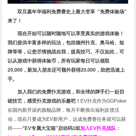
双旦嘉年华福利
免费赛史上最大变革
”免费体验场”
来了！
现在开始可以随时随地可以享受真实的游戏体验！
我们提供丰富多样的玩法，包括德州扑克、奥马哈、短
牌等等，让您尽情挑战自我，提高技巧。不仅如此，
可
以从游戏中获得体验币，所有玩家每日可以领取
20,000，新加入朋友还可额外获得20,000，助您迅速上
手。
加入我们的免费扑克游戏，和全球的牌手们一起切
磋技艺，感受扑克游戏的乐趣吧！
EV扑克作为GGPoker
在国内新开设的旗舰品牌，每月不断推出福利反馈活
动，现在只要成为EV新用户，达成免费赛任务就可以获
得——
“EV专属大宝箱”启动码1组
加入EV扑克战队：