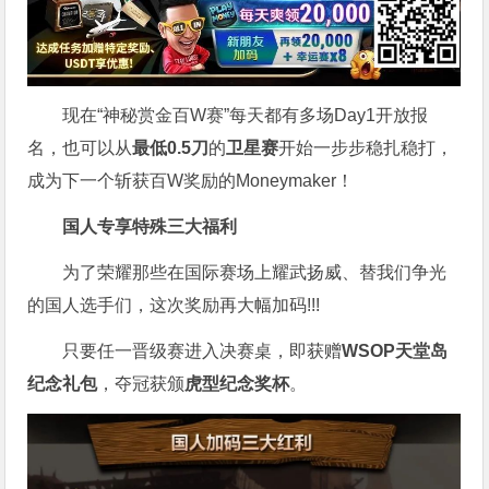
现在“神秘赏金百W赛”每天都有多场Day1开放报
名，也可以从
最低0.5刀
的
卫星赛
开始一步步稳扎稳打，
成为下一个斩获百W奖励的Moneymaker！
国人专享特殊三大福利
为了荣耀那些在国际赛场上耀武扬威、替我们争光
的国人选手们，这次奖励再大幅加码!!!
只要任一晋级赛进入决赛桌，即获赠
WSOP天堂岛
纪念礼包
，夺冠获颁
虎型纪念奖杯
。