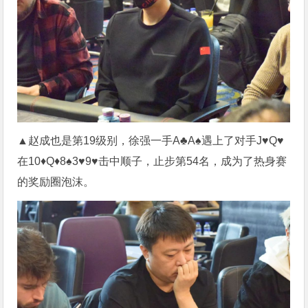
▲赵成
也是第19级别，徐强一手A♣A♠遇上了对手J♥Q♥
在10♦Q♦8♠3♥9♥击中顺子，止步第54名，成为了热身赛
的奖励圈泡沫。