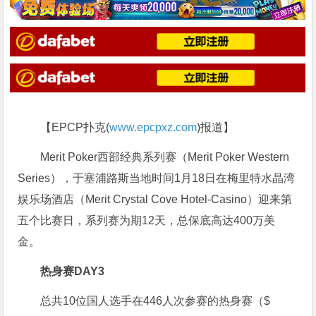
【EPCP扑克(
www.epcpxz.com
)报道】
Merit Poker西部经典系列赛（Merit Poker Western
Series），于塞浦路斯当地时间1月18日在梅里特水晶湾
娱乐场酒店（Merit Crystal Cove Hotel-Casino）迎来第
五个比赛日，系列赛为期12天，总保底高达400万美
金。
热身赛DAY3
总共10位国人选手在446人次参赛的热身赛（$