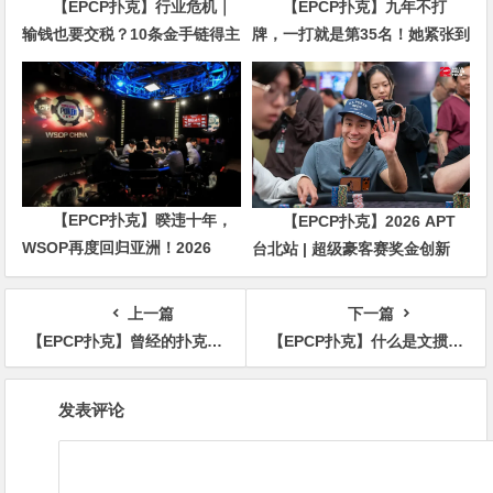
【EPCP扑克】行业危机｜
【EPCP扑克】九年不打
输钱也要交税？10条金手链得主
牌，一打就是第35名！她紧张到
直言“扛不住”，主动砍掉四分之
脚悬空，但全世界以为她很淡定
三比赛
【EPCP扑克】暌违十年，
【EPCP扑克】2026 APT
WSOP再度回归亚洲！2026
台北站 | 超级豪客赛奖金创新
APL济州站6月19-28日盛大登
高，美国选手Ethan
场！
“Rampage” Yau领跑全场！
上一篇
下一篇
【EPCP扑克】曾经的扑克直播一哥Jason Somerville销声匿迹好几年，突然上节目了
【EPCP扑克】什么是文掼？第三届“江苏人酒”杯CCGT竞技掼蛋锦标赛圆满落幕
文
发表评论
章
导
航