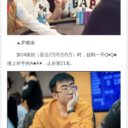
▲罗曦湘
第24级别（盲注2万/5万/5万）时，赵刚一手Q♦Q♣
撞上对手的A♣A♥，止步第21名。