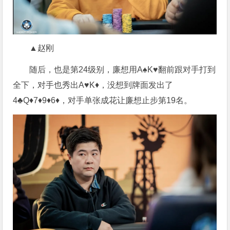
▲赵刚
随后，也是第24级别，廉想用A♠K♥翻前跟对手打到
全下，对手也秀出A♥K♦，没想到牌面发出了
4♣Q♦7♦9♦6♦，对手单张成花让廉想止步第19名。