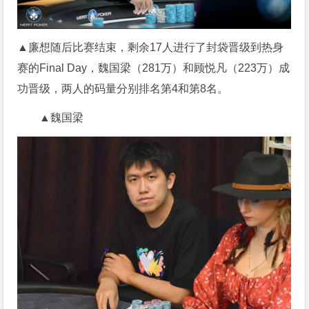
▲廉想
随后比赛结束，剩余17人进行了封袋晋级到热身
赛的Final Day，魏国梁（281万）和顾悦凡（223万）成
功晋级，两人的码量分别排名第4和第8名。
▲魏国梁