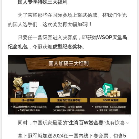
国人专享特殊三大福利
为了荣耀那些在国际赛场上耀武扬威、替我们争光
的国人选手们，这次奖励再大幅加码!!!
只要任一晋级赛进入决赛桌，即获赠
WSOP天堂岛
纪念礼包
，夺冠获颁
虎型纪念奖杯
。
同时，中国玩家最爱的“
生肖百W赏金赛
”也有惊喜～
拿下冠军就加送2024任一国内线下赛套票，包含
5