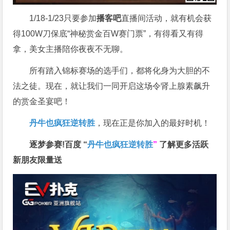
1/18-1/23只要参加
播客吧
直播间活动，就有机会获
得100W刀保底“神秘赏金百W赛门票”，有得看又有得
拿，美女主播陪你夜夜不无聊。
所有踏入锦标赛场的选手们，都将化身为大胆的不
法之徒。现在，就让我们一同开启这场令肾上腺素飙升
的赏金圣宴吧！
丹牛也疯狂逆转胜
，现在正是你加入的最好时机！
逐梦参赛!百度 “
丹牛也疯狂逆转胜
”
了解更多
活跃
新朋友限量送