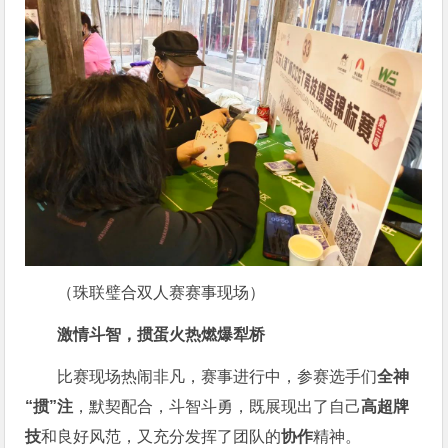
（珠联璧合双人赛赛事现场）
激情斗智，掼蛋火热燃爆犁桥
比赛现场热闹非凡，赛事进行中，参赛选手们
全神
“掼”注
，默契配合，斗智斗勇，既展现出了自己
高超牌
技
和良好风范，又充分发挥了团队的
协作
精神。