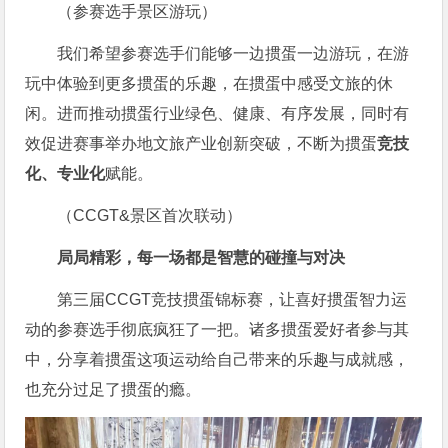
（参赛选手景区游玩）
我们希望参赛选手们能够一边掼蛋一边游玩，在游
玩中体验到更多掼蛋的乐趣，在掼蛋中感受文旅的休
闲。进而推动掼蛋行业绿色、健康、有序发展，同时有
效促进赛事举办地文旅产业创新突破，不断为掼蛋
竞技
化、专业化
赋能。
（CCGT&景区首次联动）
局局精彩，每一场都是智慧的碰撞与对决
第三届CCGT竞技掼蛋锦标赛，让喜好掼蛋智力运
动的参赛选手彻底疯狂了一把。诸多掼蛋爱好者参与其
中，分享着掼蛋这项运动给自己带来的乐趣与成就感，
也充分过足了掼蛋的瘾。