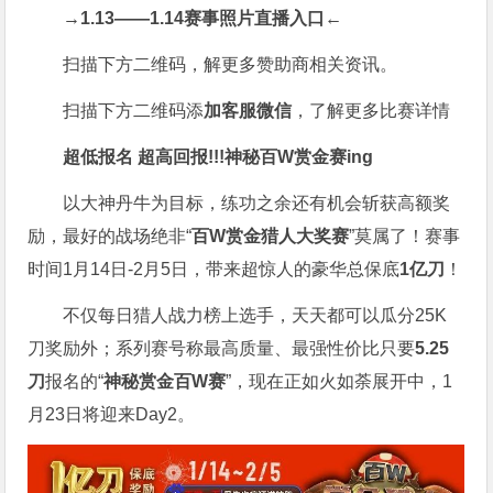
→1.13——1.14赛事照片直播入口
←
扫描下方二维码，解更多赞助商相关资讯。
扫描下方二维码添
加客服微信
，了解更多比赛详情
超低报名 超高回报!!!
神秘百W赏金赛
ing
以大神丹牛为目标，练功之余还有机会斩获高额奖
励，最好的战场绝非“
百W赏金猎人大奖赛
”莫属了！赛事
时间1月14日-2月5日，带来超惊人的豪华总保底
1亿刀
！
不仅每日猎人战力榜上选手，天天都可以瓜分25K
刀奖励外；系列赛号称最高质量、最强性价比只要
5.25
刀
报名的“
神秘赏金百W赛
”，现在正如火如荼展开中，1
月23日将迎来Day2。