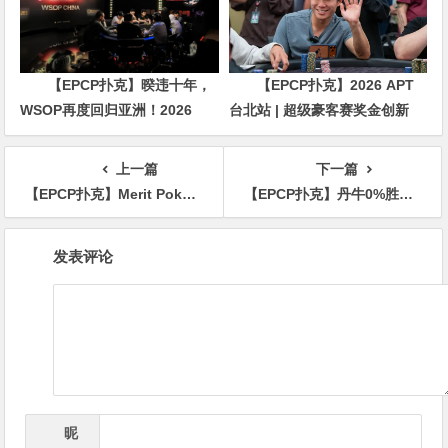
【EPCP扑克】暌违十年，
【EPCP扑克】2026 APT
WSOP再度回归亚洲！2026
台北站 | 超级豪客赛奖金创新
APL济州站6月19-28日盛大登
高，美国选手Ethan
场！
“Rampage” Yau领跑全场！
上一篇
下一篇
【EPCP扑克】Merit Poker塞浦路斯 | 徐强AA撞JQ击中顺子成热身赛泡沫，魏国梁、顾悦凡成功晋级Final Day
【EPCP扑克】丹牛0%胜率竟拿3High绝命抓鸡！大神PK女王精彩对决
文
发表评论
章
导
航
昵