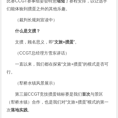
比赛CCGT赛事组委会特意
缩短
了赛程安排，以让选手
们能体验到掼蛋之外的其他乐趣。
（裁判长规则宣读中）
什么是文掼？
文掼，顾名思义，即“
文旅+掼蛋
”。
（CCGT总经理方雪东讲话）
一直以来，我们都在探索“文旅+掼蛋”的模式是否可
行。
（犁桥水镇风景展示）
第三届CCGT竞技掼蛋锦标赛是我们
首次
与景区
（犁桥水镇）合作，也是我们对“文旅+掼蛋”模式的第一
次
落地实践
。