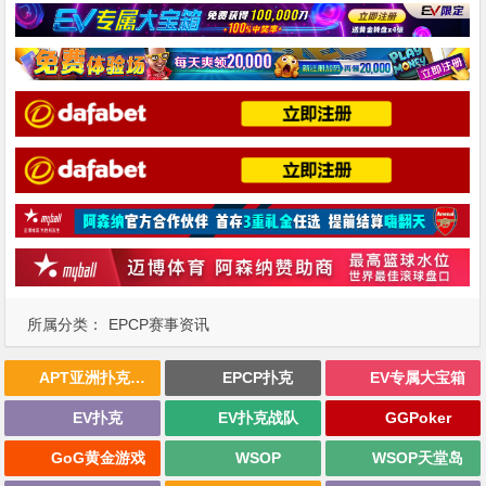
所属分类：
EPCP赛事资讯
APT亚洲扑克巡回赛
EPCP扑克
EV专属大宝箱
EV扑克
EV扑克战队
GGPoker
GoG黄金游戏
WSOP
WSOP天堂岛