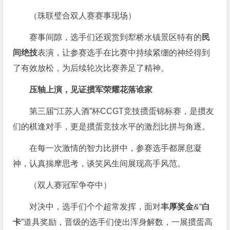
（珠联璧合双人赛赛事现场）
赛事间隙，选手们还观赏到犁桥水镇景区特有的
民
间绝技
表演，让参赛选手在比赛中持续紧绷的神经得到
了有效放松，为后续轮次比赛养足了精神。
压轴上演，见证掼军荣耀花落谁家
第三届“江苏人酒”杯CCGT竞技掼蛋锦标赛，是掼友
们的棋逢对手，更是掼蛋竞技水平的激烈比拼与角逐。
在每一次激情的智力比拼中，参赛选手都屏息凝
神，认真揣摩思考，谈笑风生间展现高手风范。
（双人赛冠军争夺中）
对决中，选手们个个超常发挥，面对
丰厚奖金
&“
白
卡
”道具奖励，晋级的选手们使出浑身解数，一展掼蛋高