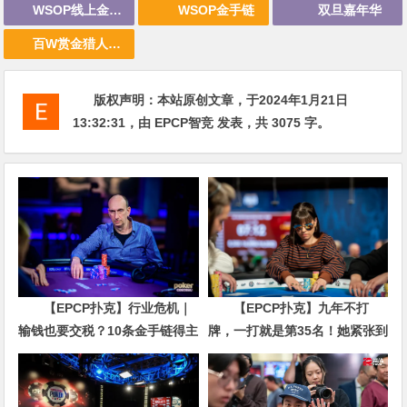
WSOP线上金手链
WSOP金手链
双旦嘉年华
百W赏金猎人大奖赛
版权声明：
本站原创文章，于2024年1月21日
13:32:31
，由
EPCP智竞
发表，共 3075 字。
【EPCP扑克】行业危机｜
【EPCP扑克】九年不打
输钱也要交税？10条金手链得主
牌，一打就是第35名！她紧张到
直言“扛不住”，主动砍掉四分之
脚悬空，但全世界以为她很淡定
三比赛