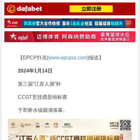
【EPCP扑克(
www.epcpxz.com
)报道】
2024年
1
月14日
第三届“江苏人酒”杯
CCGT竞技掼蛋锦标赛
于犁桥水镇圆满落幕。