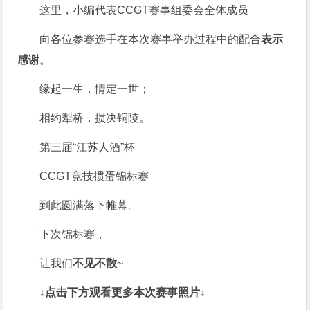
这里，小编代表CCGT赛事组委会全体成员
向各位参赛选手在本次赛事举办过程中的配合
表示
感谢
。
缘起一生，情定一世；
相约犁桥，掼决铜陵。
第三届“江苏人酒”杯
CCGT竞技掼蛋锦标赛
到此圆满落下帷幕。
下次锦标赛，
让我们
不见不散
~
↓点击下方观看更多本次赛事照片↓