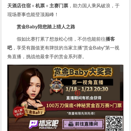
天酒店住宿
＋
机票
＋
主赛门票
，助力国人乘风破浪，于
现场赛事也能登顶巅峰！
赏金Baby陪您踏上猎人之路
假如比赛打累了想放松心情，不仿也能前往
播客
吧
，享受有颜值更有牌技的当家主播“赏金Baby”第一视
角直播，挑战他最拿手的赏金系列赛。