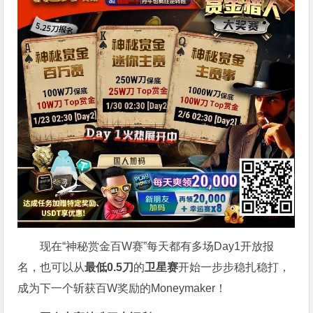
现在“神秘赏金百W赛”每天都有多场Day1开放报
名，也可以从
最低0.5刀
的
卫星赛
开始一步步稳扎稳打，
成为下一个斩获百W奖励的Moneymaker！