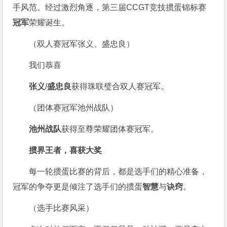
手风范。经过激烈角逐，第三届CCGT竞技掼蛋锦标赛
冠军
荣耀诞生。
（双人赛冠军张义、盛忠良）
我们恭喜
张义
/
盛忠良
获得珠联璧合双人赛冠军。
（团体赛冠军池州战队）
池州战队
获得至尊荣耀团体赛冠军。
掼界王者，喜获大奖
每一轮掼蛋比赛的背后，都是选手们的精心准备，
冠军的争夺更是倾注了选手们的掼蛋
智慧
与
诀窍
。
（选手比赛风采）