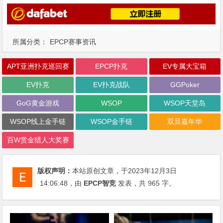
所属分类：
EPCP赛事资讯
APT亚洲扑克巡回赛
EPCP扑克
EV专属大宝箱
EV扑克
EV扑克战队
GGPoker
GoG黄金游戏
WSOP
WSOP天堂岛
WSOP线上金手链
WSOP金手链
双旦嘉年华
百W赏金猎人大奖赛
版权声明：
本站原创文章，于2023年12月3日
14:06:48
，由
EPCP智竞
发表，共 965 字。