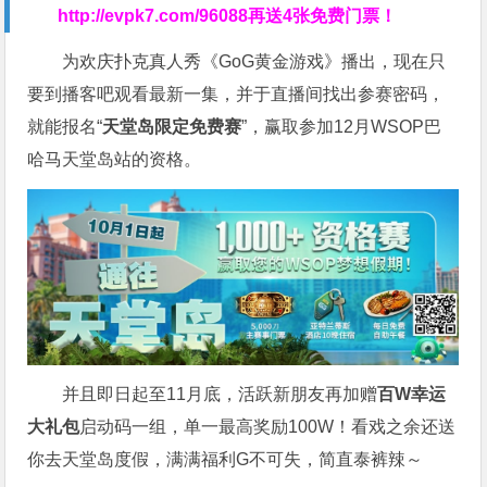
http://evpk7.com/96088
再送4张免费门票！
为欢庆扑克真人秀《GoG黄金游戏》播出，现在只
要到播客吧观看最新一集，并于直播间找出参赛密码，
就能报名“
天堂岛限定免费赛
”，赢取参加12月WSOP巴
哈马天堂岛站的资格。
并且即日起至11月底，活跃新朋友再加赠
百W幸运
大礼包
启动码一组，单一最高奖励100W！看戏之余还送
你去天堂岛度假，满满福利G不可失，简直泰裤辣～