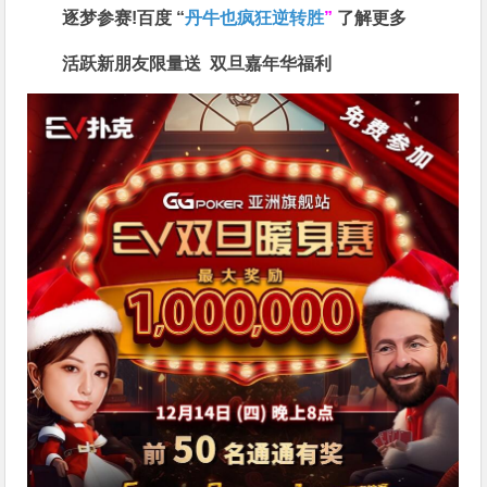
逐梦参赛!百度 “
丹牛也疯狂逆转胜
”
了解更多
活跃新朋友限量送
双旦嘉年华福利