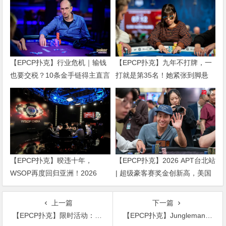
【EPCP扑克】行业危机｜输钱
【EPCP扑克】九年不打牌，一
也要交税？10条金手链得主直言
打就是第35名！她紧张到脚悬
“扛不住”，主动砍掉四分之三比
空，但全世界以为她很淡定
赛
【EPCP扑克】暌违十年，
【EPCP扑克】2026 APT台北站
WSOP再度回归亚洲！2026
| 超级豪客赛奖金创新高，美国
APL济州站6月19-28日盛大登
选手Ethan “Rampage” Yau领跑
场！
全场！
上一篇
下一篇
【EPCP扑克】限时活动：12月现金大放送嗨爆狂撒1,000万美金
【EPCP扑克】Jungleman输掉ALL IN明显不服，必须补码找回场子！