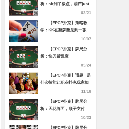
析：nit到了极点，葫芦just
call
02/21
【EPCP扑克】策略教
学：KK在翻牌圈见到一张
A，怎么办？
10/07
【EPCP扑克】牌局分
析：快刀斩乱麻
03/24
【EPCP扑克】话题 | 是
什么技能让职业扑克玩家如
此出色？
11/18
【EPCP扑克】牌局分
析：天花牌面，顺子支付
吗？
10/23
【EPCP扑克】牌局分