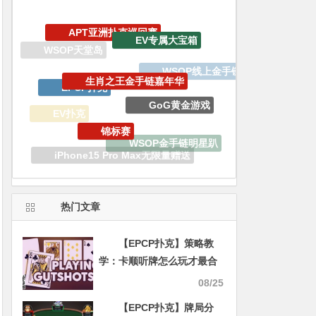
生肖之王金手链嘉年华
EPCP扑克
GoG黄金游戏
锦标赛
EV扑克
WSOP金手链明星趴
iPhone15 Pro Max无限量赠送
WSOP金手链
热门文章
【EPCP扑克】策略教
学：卡顺听牌怎么玩才最合
理？
08/25
【EPCP扑克】牌局分