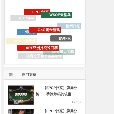
EPCP扑克
WSOP天堂岛
GoG黄金游戏
锦标赛
德州扑克
EV扑克
APT亚洲扑克巡回赛
WSOP金手链
EV专属大宝箱
生肖之王金手链嘉年华
WSOP金手链明星趴
热门文章
【EPCP扑克】牌局分
析：一手深筹码的较量
12/03
【EPCP扑克】牌局分