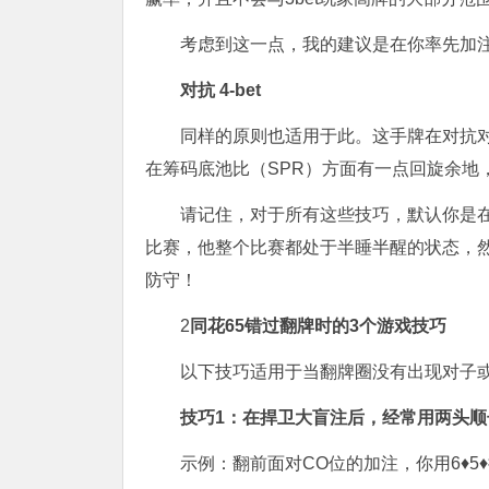
考虑到这一点，我的建议是在你率先加注
对抗 4-bet
同样的原则也适用于此。这手牌在对抗对
在筹码底池比（SPR）方面有一点回旋余地
请记住，对于所有这些技巧，默认你是在
比赛，他整个比赛都处于半睡半醒的状态，然后
防守！
2
同花65错过翻牌时的3个游戏技巧
以下技巧适用于当翻牌圈没有出现对子
技巧1：在捍卫大盲注后，经常用两头顺
示例：翻前面对CO位的加注，你用6♦5