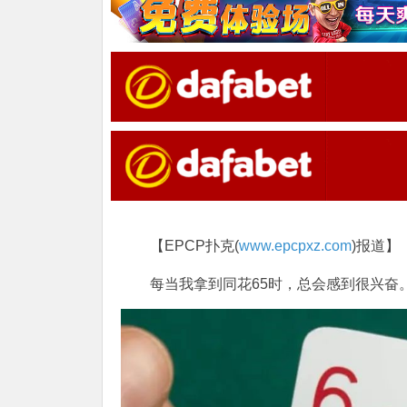
【EPCP扑克(
www.epcpxz.com
)报道】
每当我拿到同花65时，总会感到很兴奋