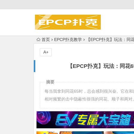
首页
EPCP扑克教学
【EPCP扑克】玩法：同
A+
【EPCP扑克】玩法：同花
摘要
每当我拿到同花65时，总会感到很兴奋。它在和
相对频繁的击中隐蔽性很强的同花、顺子和两对