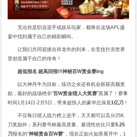
无论你是职业选手或娱乐玩家，都将在这场APL盛
宴中找到属于自己的精彩瞬间。
让我们共同迎接吉祥龙年的到来，在竞技扑克世界
里创造属于自己的传奇！
超低报名 超高回报!!!
神秘百W赏金赛
ing
以大神丹牛为目标，练功之余还有机会斩获高额奖
励，最好的战场绝非“
百W赏金猎人大奖赛
”莫属了！赛事
时间1月14日-2月5日，带来超惊人的豪华总保底
1亿刀
！
不仅每日猎人战力榜上选手，天天都可以瓜分25K
刀奖励外；系列赛号称最高质量、最强性价比只要
5.25
刀
报名的“
神秘赏金百W赛
”，现在正如火如荼展开中，1