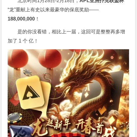
北京时间1月28日-2月18日，
APL亚洲扑克联盟杯
“龙”重献上有史以来最豪华的保底奖励——
188,000,000
！
是的你没看错，相比上一届，这回可是整整再多增
加了 1 个 亿！