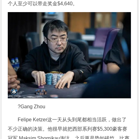
个人至少可以带走奖金$4,640。
?Gang Zhou
Felipe Ketzer这一天从头到尾都相当活跃，做出了
不少正确的决策。他很早就把西部系列赛$5,300豪客赛
冠军 Maksim Shornikau淘汰，之后更是势如破竹。比赛