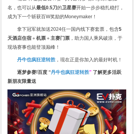
名，也可以从
最低0.5刀
的
卫星赛
开始一步步稳扎稳打，
成为下一个斩获百W奖励的Moneymaker！
拿下冠军就加送2024任一国内线下赛套票，包含
5
天酒店住宿
＋
机票
＋
主赛门票
，助力国人乘风破浪，于
现场赛事也能登顶巅峰！
丹牛也疯狂逆转胜
，现在正是你加入的最好时机！
逐梦参赛!百度 “
丹牛也疯狂逆转胜
”
了解更多
活跃
新朋友限量送