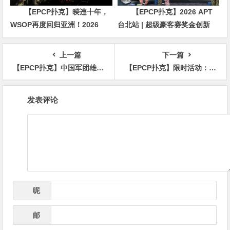
【EPCP扑克】暌违十年，
【EPCP扑克】2026 APT
WSOP再度回归亚洲！2026
台北站 | 超级豪客赛奖金创新
APL济州站6月19-28日盛大登
高，美国选手Ethan
场！
“Rampage” Yau领跑全场！
上一篇
下一篇
【EPCP扑克】中国军团雄起 廉想、赵刚等13人闯入Merit Poker主赛Day3
【EPCP扑克】限时活动：VIP回馈国人特权再升级新手玩家40%返还
文
发表评论
章
导
航
昵
*
称
邮