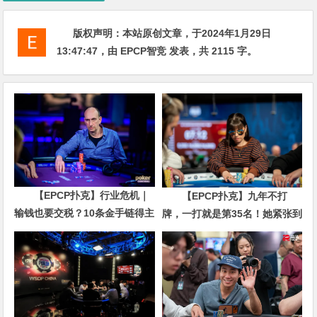
版权声明：
本站原创文章，于2024年1月29日
13:47:47
，由
EPCP智竞
发表，共 2115 字。
【EPCP扑克】行业危机｜
【EPCP扑克】九年不打
输钱也要交税？10条金手链得主
牌，一打就是第35名！她紧张到
直言“扛不住”，主动砍掉四分之
脚悬空，但全世界以为她很淡定
三比赛