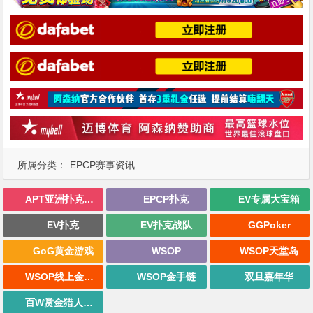
所属分类：
EPCP赛事资讯
APT亚洲扑克巡回赛
EPCP扑克
EV专属大宝箱
EV扑克
EV扑克战队
GGPoker
GoG黄金游戏
WSOP
WSOP天堂岛
WSOP线上金手链
WSOP金手链
双旦嘉年华
百W赏金猎人大奖赛