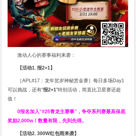
激动人心的赛事福利来袭：
【活动1. 报2+1】
［APL#17：龙年贺岁神秘赏金赛］每日多场Day1
可以挑战，还有“
报2+1
”特别活动，简直比卫星赛还超
值！
0报名加入“#25青龙主赛事”，争夺系列赛最高保底
奖励2,000w！数量有限，先到先得。
【活动2. 300W红包雨来袭】