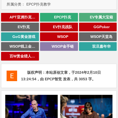
所属分类：
EPCP扑克教学
APT亚洲扑克巡回赛
EPCP扑克
EV专属大宝箱
EV扑克
EV扑克战队
GGPoker
GoG黄金游戏
WSOP
WSOP天堂岛
WSOP线上金手链
WSOP金手链
双旦嘉年华
百W赏金猎人大奖赛
版权声明：
本站原创文章，于2024年2月10日
13:24:54
，由
EPCP智竞
发表，共 3053 字。