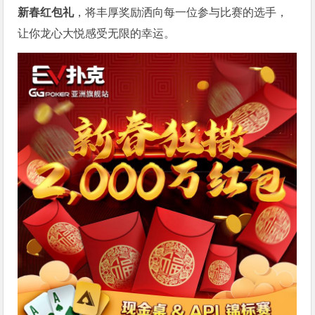
新春红包礼
，将丰厚奖励洒向每一位参与比赛的选手，
让你龙心大悦感受无限的幸运。