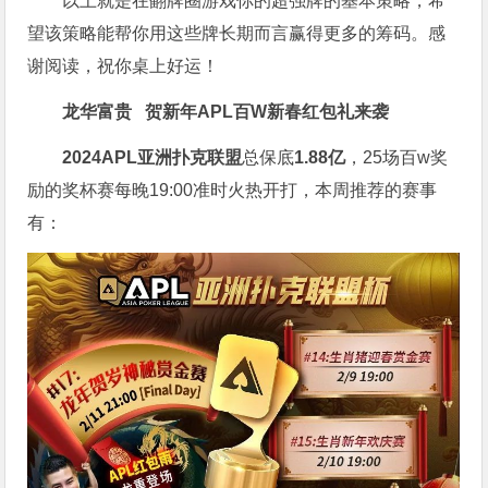
以上就是在翻牌圈游戏你的超强牌的基本策略，希
望该策略能帮你用这些牌长期而言赢得更多的筹码。感
谢阅读，祝你桌上好运！
龙华富贵 贺新年
APL
百W新春红包礼
来袭
2024APL亚洲扑克联盟
总保底
1.88亿
，25场百w奖
励的奖杯赛每晚19:00准时火热开打，本周推荐的赛事
有：