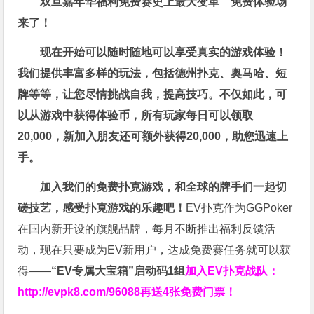
双旦嘉年华福利
免费赛史上最大变革
”免费体验场”
来了！
现在开始可以随时随地可以享受真实的游戏体验！
我们提供丰富多样的玩法，包括德州扑克、奥马哈、短
牌等等，让您尽情挑战自我，提高技巧。不仅如此，
可
以从游戏中获得体验币，所有玩家每日可以领取
20,000，新加入朋友还可额外获得20,000，助您迅速上
手。
加入我们的免费扑克游戏，和全球的牌手们一起切
磋技艺，感受扑克游戏的乐趣吧！
EV扑克作为GGPoker
在国内新开设的旗舰品牌，每月不断推出福利反馈活
动，现在只要成为EV新用户，达成免费赛任务就可以获
得——
“EV专属大宝箱”启动码1组
加入EV扑克战队：
http://evpk8.com/96088
再送4张免费门票！