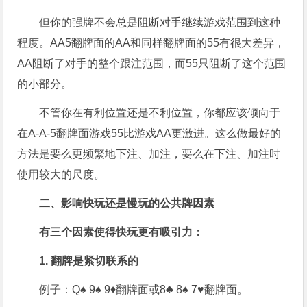
但你的强牌不会总是阻断对手继续游戏范围到这种
程度。AA5翻牌面的AA和同样翻牌面的55有很大差异，
AA阻断了对手的整个跟注范围，而55只阻断了这个范围
的小部分。
不管你在有利位置还是不利位置，你都应该倾向于
在A-A-5翻牌面游戏55比游戏AA更激进。这么做最好的
方法是要么更频繁地下注、加注，要么在下注、加注时
使用较大的尺度。
二、
影响快玩还是慢玩的公共牌因素
有三个因素使得快玩更有吸引力：
1. 翻牌是紧切联系的
例子：Q♠ 9♠ 9♦翻牌面或8♣ 8♠ 7♥翻牌面。