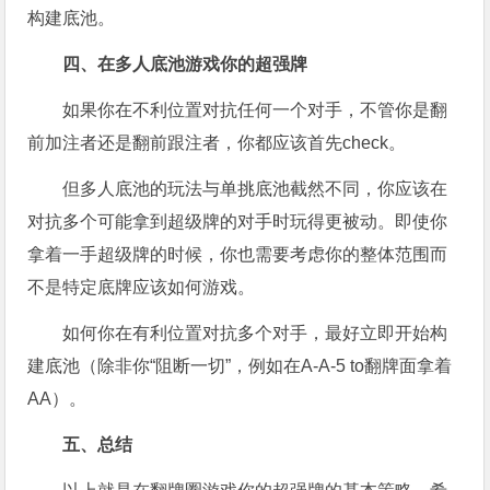
构建底池。
四、
在多人底池游戏你的超强牌
如果你在不利位置对抗任何一个对手，不管你是翻
前加注者还是翻前跟注者，你都应该首先check。
但多人底池的玩法与单挑底池截然不同，你应该在
对抗多个可能拿到超级牌的对手时玩得更被动。即使你
拿着一手超级牌的时候，你也需要考虑你的整体范围而
不是特定底牌应该如何游戏。
如何你在有利位置对抗多个对手，最好立即开始构
建底池（除非你“阻断一切”，例如在A-A-5 to翻牌面拿着
AA）。
五、
总结