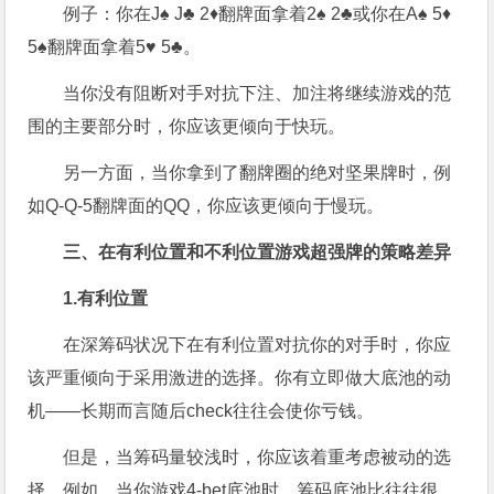
例子：你在J♠ J♣ 2♦翻牌面拿着2♠ 2♣或你在A♠ 5♦
5♠翻牌面拿着5♥ 5♣。
当你没有阻断对手对抗下注、加注将继续游戏的范
围的主要部分时，你应该更倾向于快玩。
另一方面，当你拿到了翻牌圈的绝对坚果牌时，例
如Q-Q-5翻牌面的QQ，你应该更倾向于慢玩。
三、
在有利位置和不利位置游戏超强牌的策略差异
1.有利位置
在深筹码状况下在有利位置对抗你的对手时，你应
该严重倾向于采用激进的选择。你有立即做大底池的动
机——长期而言随后check往往会使你亏钱。
但是，当筹码量较浅时，你应该着重考虑被动的选
择。例如，当你游戏4-bet底池时，筹码底池比往往很