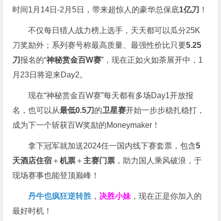
时间1月14日-2月5日，带来超惊人的豪华总保底
1亿刀
！
不仅每日猎人战力榜上选手，天天都可以瓜分25K
刀奖励外；系列赛号称最高质量、最强性价比只要
5.25
刀
报名的“
神秘赏金百W赛
”，现在正如火如荼展开中，1
月23日将迎来Day2。
现在“神秘赏金百W赛”每天都有多场Day1开放报
名，也可以从
最低0.5刀
的
卫星赛
开始一步步稳扎稳打，
成为下一个斩获百W奖励的Moneymaker！
拿下冠军就加送2024任一国内线下赛套票，包含
5
天酒店住宿
＋
机票
＋
主赛门票
，助力国人乘风破浪，于
现场赛事也能登顶巅峰！
丹牛也疯狂逆转胜
，
决胜小妹
，现在正是你加入的
最好时机！