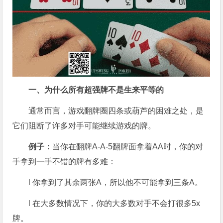
一、
为什么所有超强牌不是生来平等的
通常而言，游戏翻牌圈四条或葫芦的困难之处，是
它们阻断了许多对手可能继续游戏的牌。
例子：
当你在翻牌A-A-5翻牌面拿着AA时，你的对
手拿到一手不错的牌有多难：
l 你拿到了其余两张A，所以他不可能拿到三条A。
l 在大多数情况下，你的大多数对手不会打很多5x
牌。