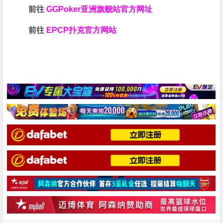
前往
GGPoker亚洲旗舰站
官方网址
前往
EPCP扑克官方网站