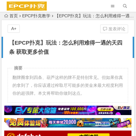
首页
EPCP扑克教学
【EPCP扑克】玩法：怎么利用难得一遇的天四条 获取更多价值
A+
发表评论
【EPCP扑克】玩法：怎么利用难得一遇的天四
条 获取更多价值
摘要
翻牌圈拿到四条、葫芦这样的牌不是特别常见。但如果你真
的拿到了，你应该通过榨取尽可能多的资金来最大程度利用
你的超强牌。本文将帮助你做到这点。