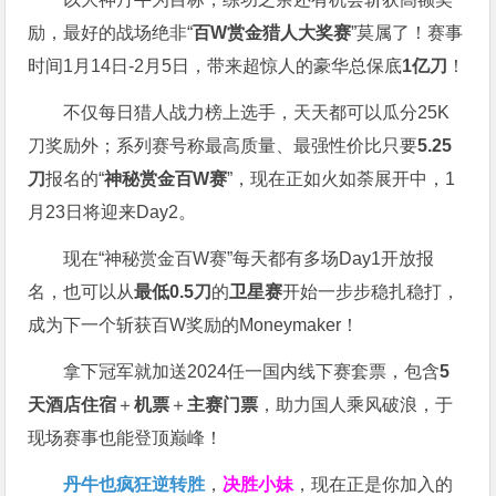
励，最好的战场绝非“
百W赏金猎人大奖赛
”莫属了！赛事
时间1月14日-2月5日，带来超惊人的豪华总保底
1亿刀
！
不仅每日猎人战力榜上选手，天天都可以瓜分25K
刀奖励外；系列赛号称最高质量、最强性价比只要
5.25
刀
报名的“
神秘赏金百W赛
”，现在正如火如荼展开中，1
月23日将迎来Day2。
现在“神秘赏金百W赛”每天都有多场Day1开放报
名，也可以从
最低0.5刀
的
卫星赛
开始一步步稳扎稳打，
成为下一个斩获百W奖励的Moneymaker！
拿下冠军就加送2024任一国内线下赛套票，包含
5
天酒店住宿
＋
机票
＋
主赛门票
，助力国人乘风破浪，于
现场赛事也能登顶巅峰！
丹牛也疯狂逆转胜
，
决胜小妹
，现在正是你加入的