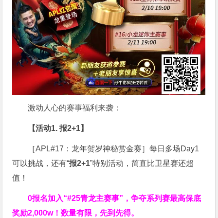
激动人心的赛事福利来袭：
【活动1. 报2+1】
［APL#17：龙年贺岁神秘赏金赛］每日多场Day1
可以挑战，还有“
报2+1
”特别活动，简直比卫星赛还超
值！
0报名加入“#25青龙主赛事”，争夺系列赛最高保底
奖励2,000w！数量有限，先到先得。