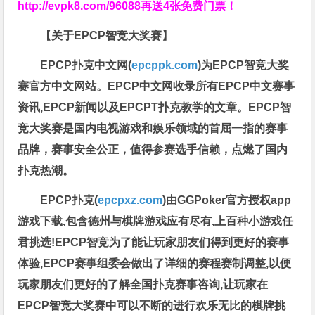
http://evpk8.com/96088
再送4张免费门票！
【关于EPCP智竞大奖赛】
EPCP扑克中文网(
epcppk.com
)为EPCP智竞大奖
赛官方中文网站。EPCP中文网收录所有EPCP中文赛事
资讯,EPCP新闻以及EPCPT扑克教学的文章。EPCP智
竞大奖赛是国内电视游戏和娱乐领域的首屈一指的赛事
品牌，赛事安全公正，值得参赛选手信赖，点燃了国内
扑克热潮。
EPCP扑克(
epcpxz.com
)由GGPoker官方授权app
游戏下载,包含德州与棋牌游戏应有尽有,上百种小游戏任
君挑选!EPCP智竞为了能让玩家朋友们得到更好的赛事
体验,EPCP赛事组委会做出了详细的赛程赛制调整,以便
玩家朋友们更好的了解全国扑克赛事咨询,让玩家在
EPCP智竞大奖赛中可以不断的进行欢乐无比的棋牌挑