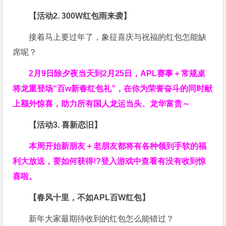
【活动2. 300W红包雨来袭】
接着马上要过年了，象征喜庆与祝福的红包怎能缺
席呢？
2月9日除夕夜当天到2月25日，APL赛事＋常规桌
将龙重登场“百w新春红包礼”，在你为荣誉奋斗的同时献
上额外惊喜，助力所有国人龙运当头、龙华富贵～
【活动3. 喜新恋旧】
本周开始新朋友＋老朋友都将有各种领到手软的福
利大放送，要如何获得!?登入游戏中查看有没有收到惊
喜啦。
【春风十里，不如APL百W红包】
新年大家最期待收到的红包怎么能错过？