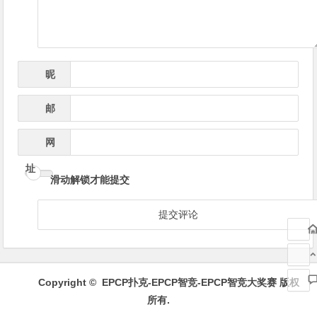
昵
*
称
邮
*
箱
网
址
滑动解锁才能提交
Copyright ©
EPCP扑克-EPCP智竞-EPCP智竞大奖赛
版权
所有.