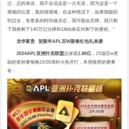
过，总的来说，我不会说这是一次失误，因为这是一个
艰难的位置，真的很艰难。在这种情况下，如果我能回
到过去，有更多的时间做决定，我可能会弃牌。我只剩
下我将剩下140万记分牌和18bb来应对剩下的赛程。”
龙华富贵 贺新年
APL
百W新春红包礼
来袭
2024APL亚洲扑克联盟
总保底
1.88亿
，25场百w奖
励的奖杯赛每晚19:00准时火热开打，本周推荐的赛事
有：