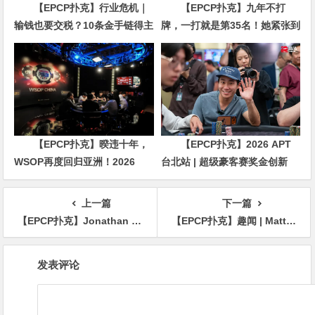
【EPCP扑克】行业危机｜
【EPCP扑克】九年不打
输钱也要交税？10条金手链得主
牌，一打就是第35名！她紧张到
直言“扛不住”，主动砍掉四分之
脚悬空，但全世界以为她很淡定
三比赛
【EPCP扑克】暌违十年，
【EPCP扑克】2026 APT
WSOP再度回归亚洲！2026
台北站 | 超级豪客赛奖金创新
APL济州站6月19-28日盛大登
高，美国选手Ethan
场！
“Rampage” Yau领跑全场！
上一篇
下一篇
【EPCP扑克】Jonathan Little在PokerGO Cup再夺一冠，获封年度PokerGO Cup Champion
【EPCP扑克】趣闻 | Matt Berkey向丹牛开炮：该死的骗子,没有骨气的懦夫
文
发表评论
章
导
航