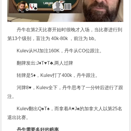
丹牛在第2天比赛开始时很晚才入场，当比赛进行到
第13个级别，盲注为 40k-80k ，前注为 bb。
Kulev从HJ加注160K，丹牛从CO位跟注。
翻牌发出:J♦T♥T♣,两人过牌
转牌是5♦，Kulev打了400k，丹牛跟注。
河牌8♥，Kulev全下，丹牛思考了一分钟后进行了跟
注。
Kulev翻出Q♠T♠，而拿着A♥J♠的加拿大人以第25名
退出比赛。
丹牛需要多好的赔率