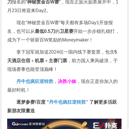
刀
报名的“
神秘赏金百W赛
”，现在正如火如荼展开中，1
月23日将迎来Day2。
现在“神秘赏金百W赛”每天都有多场Day1开放报
名，也可以从
最低0.5刀
的
卫星赛
开始一步步稳扎稳打，
成为下一个斩获百W奖励的Moneymaker！
拿下冠军就加送2024任一国内线下赛套票，包含
5
天酒店住宿
＋
机票
＋
主赛门票
，助力国人乘风破浪，于
现场赛事也能登顶巅峰！
丹牛也疯狂逆转胜
，
决胜小妹
，现在正是你加入的
最好时机！
逐梦参赛!百度 “
丹牛也疯狂逆转胜
”
了解更多
活跃
新朋友限量送