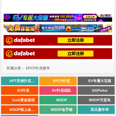
所属分类：
EPCP扑克教学
APT亚洲扑克巡回赛
EPCP扑克
EV专属大宝箱
EV扑克
EV扑克战队
GGPoker
GoG黄金游戏
WSOP
WSOP天堂岛
WSOP线上金手链
WSOP金手链
双旦嘉年华