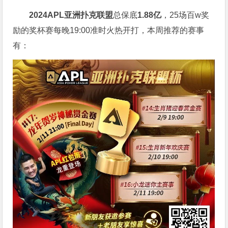
2024APL亚洲扑克联盟
总保底
1.88亿
，25场百w奖
励的奖杯赛每晚19:00准时火热开打，本周推荐的赛事
有：