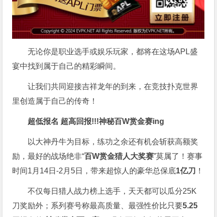
无论你是职业选手或娱乐玩家，都将在这场APL盛
宴中找到属于自己的精彩瞬间。
让我们共同迎接吉祥龙年的到来，在竞技扑克世界
里创造属于自己的传奇！
超低报名 超高回报!!!
神秘百W赏金赛
ing
以大神丹牛为目标，练功之余还有机会斩获高额奖
励，最好的战场绝非“
百W赏金猎人大奖赛
”莫属了！赛事
时间1月14日-2月5日，带来超惊人的豪华总保底
1亿刀
！
不仅每日猎人战力榜上选手，天天都可以瓜分25K
刀奖励外；系列赛号称最高质量、最强性价比只要
5.25