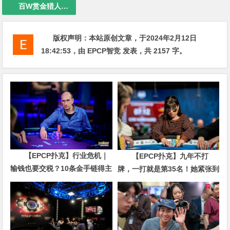
百W赏金猎人大奖赛
版权声明：
本站原创文章，于2024年2月12日
18:42:53
，由
EPCP智竞
发表，共 2157 字。
【EPCP扑克】行业危机｜
【EPCP扑克】九年不打
输钱也要交税？10条金手链得主
牌，一打就是第35名！她紧张到
直言“扛不住”，主动砍掉四分之
脚悬空，但全世界以为她很淡定
三比赛