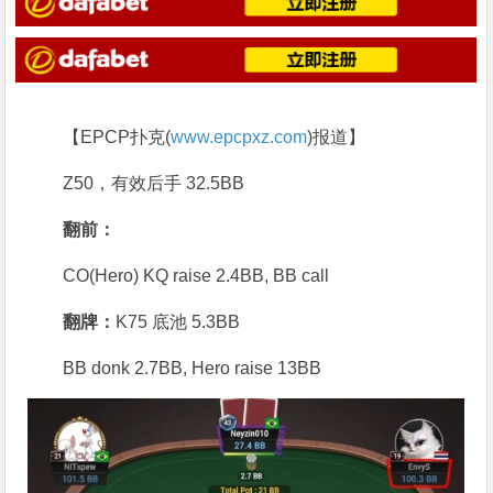
【EPCP扑克(
www.epcpxz.com
)报道】
Z50，有效后手 32.5BB
翻前：
CO(Hero) KQ raise 2.4BB, BB call
翻牌：
K75 底池 5.3BB
BB donk 2.7BB, Hero raise 13BB