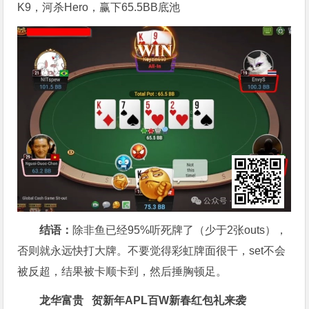
K9，河杀Hero，赢下65.5BB底池
结语：
除非鱼已经95%听死牌了（少于2张outs），
否则就永远快打大牌。不要觉得彩虹牌面很干，set不会
被反超，结果被卡顺卡到，然后捶胸顿足。
龙华富贵 贺新年
APL
百W新春红包礼
来袭