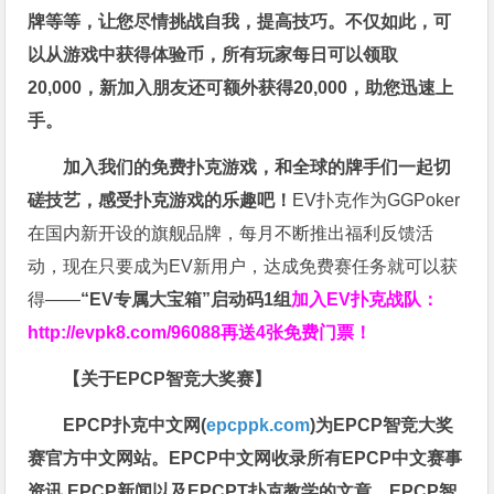
牌等等，让您尽情挑战自我，提高技巧。不仅如此，
可
以从游戏中获得体验币，所有玩家每日可以领取
20,000，新加入朋友还可额外获得20,000，助您迅速上
手。
加入我们的免费扑克游戏，和全球的牌手们一起切
磋技艺，感受扑克游戏的乐趣吧！
EV扑克作为GGPoker
在国内新开设的旗舰品牌，每月不断推出福利反馈活
动，现在只要成为EV新用户，达成免费赛任务就可以获
得——
“EV专属大宝箱”启动码1组
加入EV扑克战队：
http://evpk8.com/96088
再送4张免费门票！
【关于EPCP智竞大奖赛】
EPCP扑克中文网(
epcppk.com
)为EPCP智竞大奖
赛官方中文网站。EPCP中文网收录所有EPCP中文赛事
资讯,EPCP新闻以及EPCPT扑克教学的文章。EPCP智