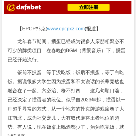
【EPCP扑克(
www.epcpxz.com
)报道】
龙年春节期间，掼蛋已经成为很多人亲朋相聚必不
可少的牌类项目，在春晚的BGM（背景音乐）下，掼蛋
已经开始流行。
饭前不掼蛋，等于没吃饭；饭后不掼蛋，等于白吃
饭。据说很多大学生因为掼蛋和不太说话的长辈竟然也
融合在了一起。六必治、枪不打四……这几句顺口溜，
已经决定了掼蛋者的段位。似乎自2023年起，掼蛋以一
种超乎寻常的方式，从一个地方的扑克牌游戏席卷了大
江南北，成为社交宠儿，大有取代麻将王者地位的趋
势。有人说，现在饭桌上喝酒都少了，匆匆吃完饭，就