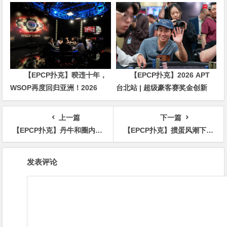
直言“扛不住”，主动砍掉四分之
脚悬空，但全世界以为她很淡定
三比赛
【EPCP扑克】暌违十年，
【EPCP扑克】2026 APT
WSOP再度回归亚洲！2026
台北站 | 超级豪客赛奖金创新
APL济州站6月19-28日盛大登
高，美国选手Ethan
场！
“Rampage” Yau领跑全场！
上一篇
下一篇
【EPCP扑克】丹牛和圈内人对骂事件神展开，他战队知名扑克教练被人叫嚣，教练拿下冠军秒打脸
【EPCP扑克】掼蛋风潮下，浙江扑克牌企业纷纷入场
文
发表评论
章
导
航