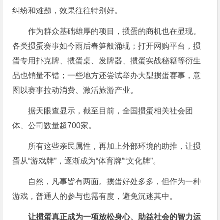
纠纷和难题，效果往往特别好。
作为群众基础雄厚的项目，掼蛋的商机也在显现。
各类掼蛋赛事如今雨后春笋般涌现；打开网购平台，掼
蛋专用扑克牌、掼蛋桌、发牌器、掼蛋实战秘籍等衍生
品也销量不错；一些地方还尝试举办大型掼蛋赛事，意
图以赛事拉动消费、激活旅游产业。
据天眼查显示，截至目前，全国掼蛋相关社会团
体、公司数量超700家。
所有这些亲民属性，再加上外部环境的助推，让掼
蛋从“游戏牌”，逐渐成为“体育牌”“文化牌”。
自然，凡事皆有两面。掼蛋好处多多，但作为一种
游戏，普通人的参与也需有度，避免沉迷其中。
让掼蛋真正成为一项放松身心、助益社会的智力运