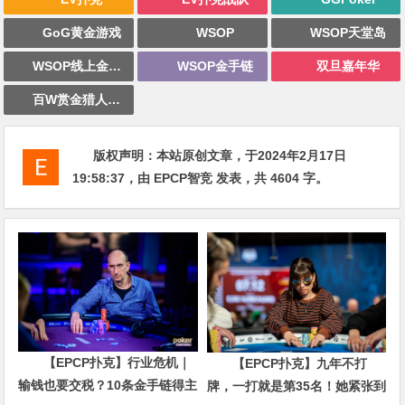
GoG黄金游戏
WSOP
WSOP天堂岛
WSOP线上金手链
WSOP金手链
双旦嘉年华
百W赏金猎人大奖赛
版权声明：
本站原创文章，于2024年2月17日
19:58:37
，由
EPCP智竞
发表，共 4604 字。
【EPCP扑克】行业危机｜
【EPCP扑克】九年不打
输钱也要交税？10条金手链得主
牌，一打就是第35名！她紧张到