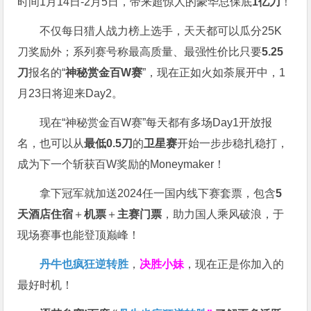
时间1月14日-2月5日，带来超惊人的豪华总保底
1亿刀
！
不仅每日猎人战力榜上选手，天天都可以瓜分25K
刀奖励外；系列赛号称最高质量、最强性价比只要
5.25
刀
报名的“
神秘赏金百W赛
”，现在正如火如荼展开中，1
月23日将迎来Day2。
现在“神秘赏金百W赛”每天都有多场Day1开放报
名，也可以从
最低0.5刀
的
卫星赛
开始一步步稳扎稳打，
成为下一个斩获百W奖励的Moneymaker！
拿下冠军就加送2024任一国内线下赛套票，包含
5
天酒店住宿
＋
机票
＋
主赛门票
，助力国人乘风破浪，于
现场赛事也能登顶巅峰！
丹牛也疯狂逆转胜
，
决胜小妹
，现在正是你加入的
最好时机！