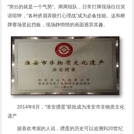
“突出的就是一个气势”。两两组队，日常打牌现场往往笑
语喧哗，“各种挤眉弄眼打心理战”成为必备技能。这和桥
牌赛场竖起挡板，现场静悄悄的画面迥异其趣。
2014年6月，“淮安掼蛋”获批成为淮安市非物质文化
遗产
据喜欢考据的人说，掼蛋的历史可以追溯到20世纪