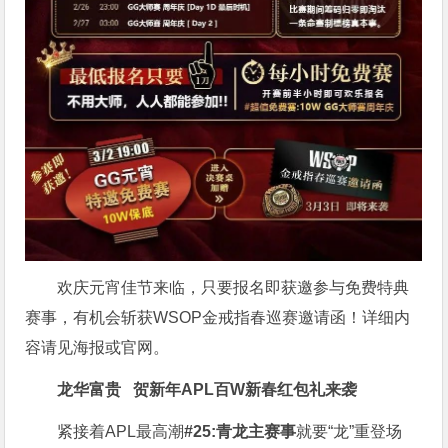
欢庆元宵佳节来临，只要报名即获邀参与免费特典
赛事，有机会斩获WSOP金戒指春巡赛邀请函！详细内
容请见海报或官网。
龙华富贵 贺新年
APL
百W新春红包礼
来袭
紧接着APL最高潮
#25:青龙主赛事
就要“龙”重登场