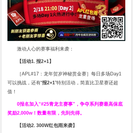
激动人心的赛事福利来袭：
【活动1. 报2+1】
［APL#17：龙年贺岁神秘赏金赛］每日多场Day1
可以挑战，还有“
报2+1
”特别活动，简直比卫星赛还超
值！
0报名加入“#25青龙主赛事”，争夺系列赛最高保底
奖励2,000w！数量有限，先到先得。
【活动2. 300W红包雨来袭】