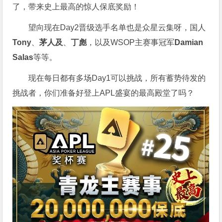
了，带来史上最高的惊人保底奖励！
望向现在Day2晋级选手名单也是众星云集呀，国人
Tony
、
茅人及
、
丁彪
，以及WSOP主赛事冠军
Damian
Salas
等等。
现在每日都有多场Day1可以挑战，所有蓄势待发的
挑战者，你们准备好登上APL盛宴的最高殿堂了吗？