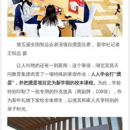
第五届全国智运会表演项目掼蛋比赛 。新华社记者
王恒志 摄
让人叫绝的还有一则新闻：这个寒假，湖北宜昌天
问教育集团布置了一项特殊的寒假作业：
人人学会打“掼
蛋”，并把掼蛋项目定为新学期的校本课程。
为此，学校
特别印制了一批专用的扑克道具（两副牌，108张），作
为新年礼物下发给全体师生，以便其和家人共享特别的
亲子时光。