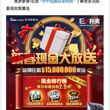
逐梦参赛!百度 “
丹牛也疯狂逆转胜
”
了解更多
活跃
新朋友限量送