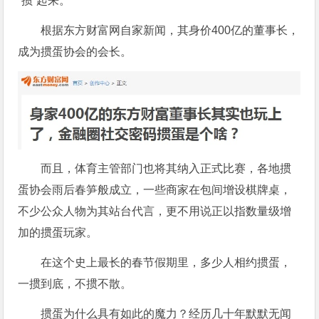
“掼”起来。
根据东方财富网自家新闻，其身价400亿的董事长，
成为掼蛋协会的会长。
而且，体育主管部门也将其纳入正式比赛，各地掼
蛋协会雨后春笋般成立，一些商家在包间增设棋牌桌，
不少公众人物为其站台代言，更不用说正以指数量级增
加的掼蛋玩家。
在这个史上最长的春节假期里，多少人相约掼蛋，
一掼到底，不掼不散。
掼蛋为什么具有如此的魔力？经历几十年默默无闻