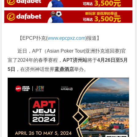
【EPCP扑克(
www.epcpxz.com
)报道】
近日，APT（Asian Poker Tour|亚洲扑克巡回赛)官
宣了2024年的春季赛程，
APT济州站
将于
4月26日至5月
5日
，在济州神话世界
蓝鼎酒店
举办。