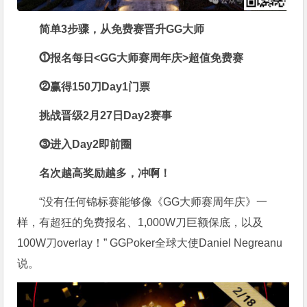
简单3步骤，从免费赛晋升GG大师
⓵
报名每日<GG大师赛周年庆>超值免费赛
⓶
赢得150刀Day1门票
挑战晋级2月27日Day2赛事
⓷
进入Day2即前圈
名次越高奖励越多，冲啊！
“没有任何锦标赛能够像《GG大师赛周年庆》一
样，有超狂的免费报名、1,000W刀巨额保底，以及
100W刀overlay！” GGPoker全球大使Daniel Negreanu
说。