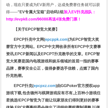
动，现在只要成为EV新用户，达成免费赛任务就可以获
得——
“EV专属大宝箱”启动码1组
加入EV扑克战队：
http://evpk8.com/96088
再送4张免费门票！
【关于EPCP智竞大奖赛】
EPCP扑克中文网(
epcppk.com
)为EPCP智竞大奖
赛官方中文网站。EPCP中文网收录所有EPCP中文赛事
资讯,EPCP新闻以及EPCPT扑克教学的文章。EPCP智
竞大奖赛是国内电视游戏和娱乐领域的首屈一指的赛事
品牌，赛事安全公正，值得参赛选手信赖，点燃了国内
扑克热潮。
EPCP扑克(
epcpxz.com
)由GGPoker官方授权app
游戏下载,包含德州与棋牌游戏应有尽有,上百种小游戏任
君挑选!EPCP智竞为了能让玩家朋友们得到更好的赛事
体验,EPCP赛事组委会做出了详细的赛程赛制调整,以便