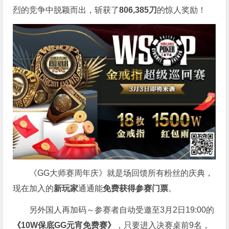
烈的竞争中脱颖而出，斩获了
806,385刀
的惊人奖励！
《GG大师赛周年庆》就是场回馈所有粉丝的庆典，
现在加入的
新玩家
通通能
免费获得参赛门票
。
另外国人再加码～参赛者自动受邀至3月2日19:00的
《10W保底GG元宵免费赛》
，只要进入决赛桌前9名，