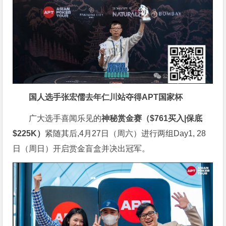
国人选手张宏儒去年仁川站夺得APT国家杯
广大选手喜闻乐见的
神秘赏金赛（$761买入|保底
$225K）
紧随其后,4月27日（周六）进行两组Day1, 28
日（周日）开启赏金盲盒并决出冠军。