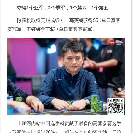
夺得1个亚军，2个季军，1个第四，1个第五
除薛松取得亮眼成绩外，
葛英睿
获得$5K单日豪客
赛冠军，
王钰铸
拿下$2K单日豪客赛冠军。
上届河内站中国选手就贡献了最多的高额参赛选手
（玩家池占比超过20%）；相信在今年的济州站，无论