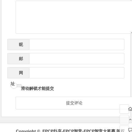
导
航
昵
*
称
邮
*
箱
网
址
滑动解锁才能提交
Copyright ©
EPCP扑克-EPCP智竞-EPCP智竞大奖赛
版权