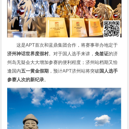
这是APT首次和蓝鼎集团合作，将赛事举办地定于
济州神话世界度假村
。对于国人选手来讲，
免签证
的济
州岛无疑会大大增加参赛的便利程度；济州站档期又恰
逢国内
五一黄金假期
，预计APT济州站将突破
国人选手
参赛人次的新纪录
。