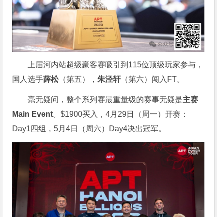
上届河内站超级豪客赛吸引到115位顶级玩家参与，
国人选手
薛松
（第五），
朱泾轩
（第六）闯入FT。
毫无疑问，整个系列赛最重量级的赛事无疑是
主赛
Main Event
。$1900买入，4月29日（周一）开赛：
Day1四组，5月4日（周六）Day4决出冠军。