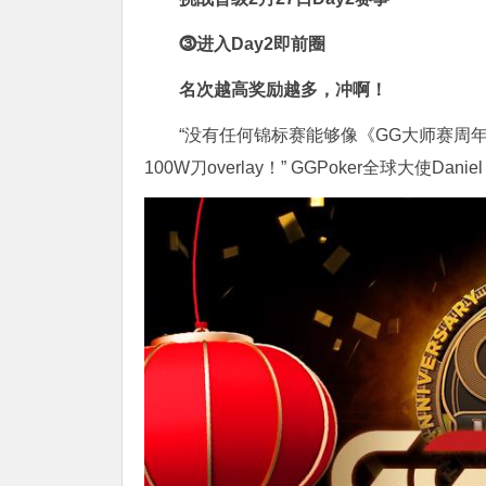
⓷
进入Day2即前圈
名次越高奖励越多，冲啊！
“没有任何锦标赛能够像《GG大师赛周年
100W刀overlay！” GGPoker全球大使Daniel