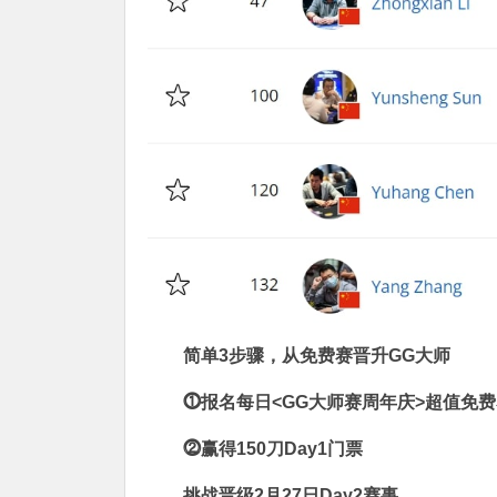
简单3步骤，从免费赛晋升GG大师
⓵
报名每日<GG大师赛周年庆>超值免
⓶
赢得150刀Day1门票
挑战晋级2月27日Day2赛事