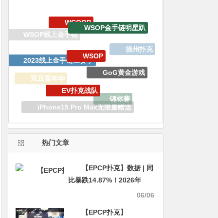
WSOP
2023线上金手链主赛事
GoG黄金游戏
EV扑克战队
双旦嘉年华
锦标赛
iPhone15 Pro Max无限量赠送
百W赏金猎人大奖赛
APT亚洲扑克巡回赛
热门文章
【EPCP扑克】数据 | 同
比暴跌14.87%！2026年
WSOP主流赛事降温，小众
06/06
玩法逆势大涨
【EPCP扑克】