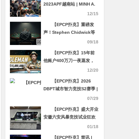
2023APF越南站 | MINH A.
NGUYEN创下计分牌纪录，
12/15
领跑主赛事，85名选手晋级
【EPCP扑克】重磅发
Day2
声！Stephen Chidwick等
顶尖牌手打破沉默，公开谈
09/18
论扑克背后的心理健康危机
【EPCP扑克】15年前
他账户400万刀一夜蒸发，
今年靠单挑狂揽1个亿
12/20
【EPCP扑克】2026
DBPT城市智力竞技S2赛季 |
主赛首轮战罢总参赛692人
07/29
次 63人进军第二轮
【EPCP扑克】盛大开业
安徽六安风暴竞技试业狂欢
赛 三天保底36台苹果电子产
01/18
品！！！
【EPCP扑克】简讯 |