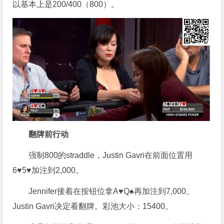
以基本上是200/400（800）。
翻牌前行动
强制800的straddle，Justin Gavri在前面位置用
6♥5♥加注到2,000。
Jennifer接着在按钮位拿A♥Q♠再加注到7,000。
Justin Gavri决定看翻牌。彩池大小：15400。