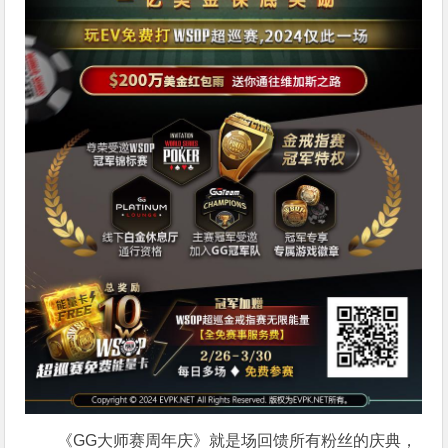
《GG大师赛周年庆》就是场回馈所有粉丝的庆典，