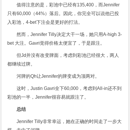
值得注意的是，彩池中已经有135,400，而Jennifer
只有60,000（44%）落后。因此，你完全可以说他已投
入彩池，4-bet下注会是更好的打法。
然而，Jennifer Tilly决定大干一场，她只用A-high 3-
bet 大注。Gavri觉得价格太便宜了，于是跟注。
但Jd并没有改变牌面，考虑到彩池已经很大，两人
都继续过牌。
河牌的Qh让Jennifer的牌变成为顶两对。
这时，Justin Gavri全下60,000，考虑到All-in还不到
彩池的一半，Jennifer很容易就跟注了。
总结
Jennifer Tilly非常幸运，她在正确的时间走了一步大