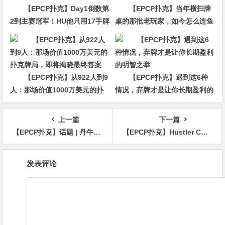
【EPCP扑克】Day1倒数第
【EPCP扑克】当年横扫牌
2到主赛冠军！HU他只用17手牌
桌的那批老玩家，如今怎么连鱼
就赢走1000万刀！
都打不过了
【EPCP扑克】从922人到9
【EPCP扑克】遇到这6种
人：那场价值1000万美元的扑
情况，弃牌才是让你长期盈利的
克牌局，即将揭晓最终答案
明智之举
上一篇
下一篇
【EPCP扑克】话题 | 丹牛迫不及待地想在多伦多参加 WSOP 赛事
【EPCP扑克】Hustler Casino Live百万美元买入赛将于5月底开播
文
发表评论
章
导
航