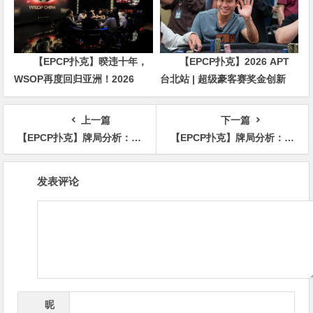
【EPCP扑克】暌违十年，
【EPCP扑克】2026 APT
WSOP再度回归亚洲！2026
台北站 | 超级豪客赛奖金创新
APL济州站6月19-28日盛大登
高，美国选手Ethan
场！
“Rampage” Yau领跑全场！
上一篇
下一篇
【EPCP扑克】牌局分析：演技出众
【EPCP扑克】牌局分析：尽管是cooler，但打得都有瑕疵
文
发表评论
章
导
航
昵