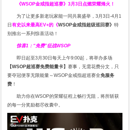
《WSOP金戒指超巡赛》
3月3日点燃荣耀烽火！
为了让更多新老玩家能一同共襄盛举，3月3日-4月1
日
有史以来最高EV+的《
WSOP金戒指超级巡回赛》
特
别推出一系列惊喜活动！
惊喜1：“免费”征战WSOP
即日起至3月30日每天上午9:00起，将举办多场
【WSOP超巡赛免费能量卡】
赛事，无需花费分文，只
要夺冠便享无限能量～WSOP金戒指超巡赛全
免服务
费
！
助力你在WSOP的荣耀征程上畅行无阻，将所斩获
的每一分奖励都尽收囊中。