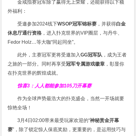
金戒指赛冠军除了赢得无上荣耀，还能获得以下额
外福利：
受邀参加2024线下
WSOP冠军锦标赛
，并获得
白金
休息厅通行资格
，进入扑克世界的VIP圈层，与丹牛、
Fedor Holz…等大咖“同起同坐”。
此外，主赛冠军更将受邀加入
GG冠军队
，成为王者
之旅的一部分。同时再享受
冠军专属游戏徽章
，彰显你
在扑克世界的辉煌成就。
惊喜3：人人都能参加105刀开幕赛
作为全球声势最浩大的扑克盛会，当然一开场就要
惊艳全场！
3月4日02:00带来最受玩家欢迎的“
神秘赏金开幕
赛
”，除了锁定惊人保底奖励，更重要的，是运用技巧与