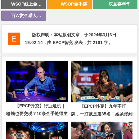
WSOP线上金手链
WSOP金手链
双旦嘉年华
百W赏金猎人大奖赛
版权声明：
本站原创文章，于2024年3月6日
19:02:14
，由
EPCP智竞
发表，共 2161 字。
【EPCP扑克】行业危机｜
【EPCP扑克】九年不打
输钱也要交税？10条金手链得主
牌，一打就是第35名！她紧张到
直言“扛不住”，主动砍掉四分之
脚悬空，但全世界以为她很淡定
三比赛