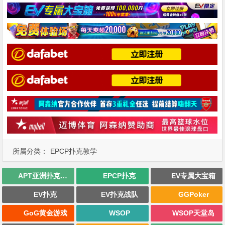
所属分类：
EPCP扑克教学
APT亚洲扑克巡回赛
EPCP扑克
EV专属大宝箱
EV扑克
EV扑克战队
GGPoker
GoG黄金游戏
WSOP
WSOP天堂岛