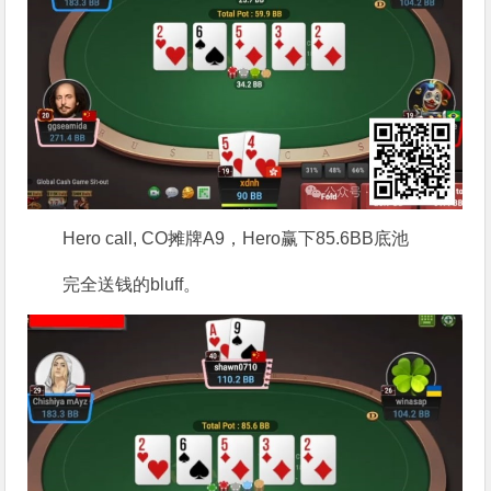
Hero call, CO摊牌A9，Hero赢下85.6BB底池
完全送钱的bluff。