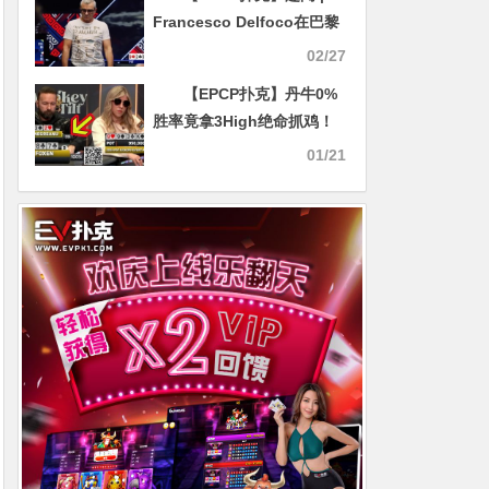
Francesco Delfoco在巴黎
EPT主赛事第五日第一手牌
02/27
中颇具争议的全下
【EPCP扑克】丹牛0%
胜率竟拿3High绝命抓鸡！
大神PK女王精彩对决
01/21