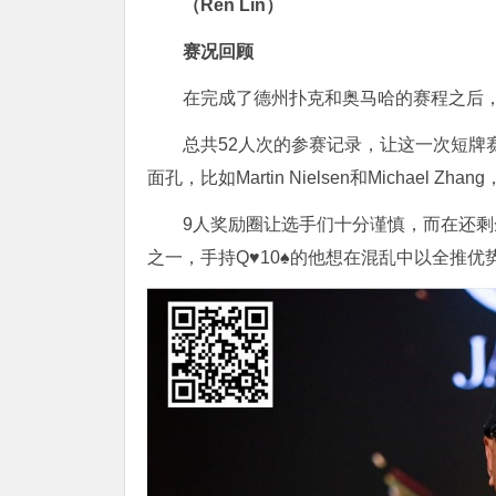
（Ren Lin）
赛况回顾
在完成了德州扑克和奥马哈的赛程之后
总共52人次的参赛记录，让这一次短牌
面孔，比如Martin Nielsen和Michael
9人奖励圈让选手们十分谨慎，而在还剩余10
之一，手持Q♥10♠的他想在混乱中以全推优