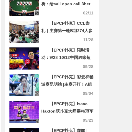
析：给call open call 3bet
的鱼上一课
02/11
【EPCP扑克】CCL崇
礼｜主赛第一轮B组274人参
赛，杨星领衔86人晋级
11/28
【EPCP扑克】限时活
动：9/28-10/12中国独家短
牌双重惊喜高达200倍前注
09/28
靓牌奖励！
【EPCP扑克】彩云杯畅
游赛昆明站 |主赛开打！A组
210人次参赛，罗龙领跑64
09/04
人晋级 蒋林斩获城际赛冠军
【EPCP扑克】Isaac
Haxton获扑克大师赛#6冠军
Mark Rubbathan兑现承诺
09/23
将Phil Nagy的面容纹于腿上
【EPCP扑克】趣闻 |