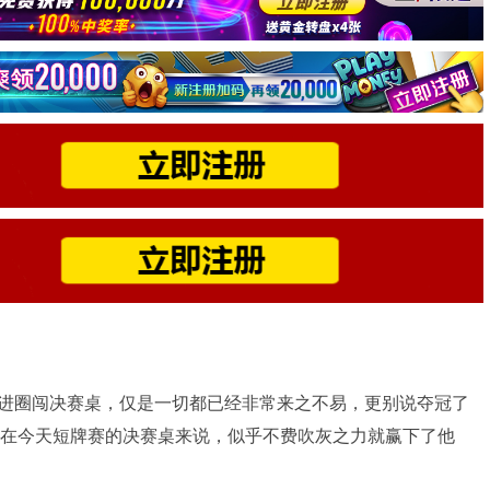
释，进圈闯决赛桌，仅是一切都已经非常来之不易，更别说夺冠了
tson在今天短牌赛的决赛桌来说，似乎不费吹灰之力就赢下了他