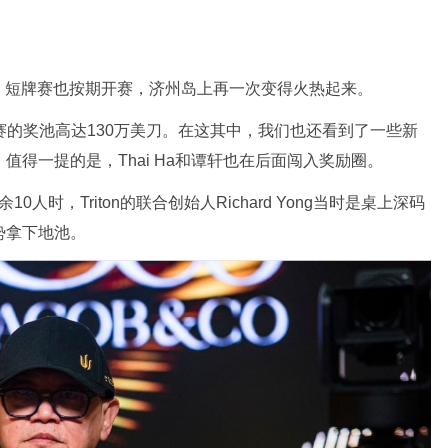
，短牌赛也按期开赛，济州岛上再一次变得火热起来。
赛的奖池高达130万美刀。在这其中，我们也还看到了一些新
 Zhang，值得一提的是，Thai Ha和谭轩也在后面闯入奖励圈。
人时，Triton的联合创始人Richard Yong当时是桌上深码
势拿下地池。