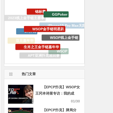
WSOP金手链明星趴
EV扑克
WSOP线上金手链
生肖之王金手链嘉年华
双旦嘉年华
WSOP
百W赏金猎人大奖赛
APT亚洲扑克巡回赛
GoG黄金游戏
WSOP天堂岛
热门文章
【EPCP扑克】WSOP女
王冈本诗菜专访：我的成
绩，可能让大家误会了扑克
01/30
这个游戏
【EPCP扑克】牌局分