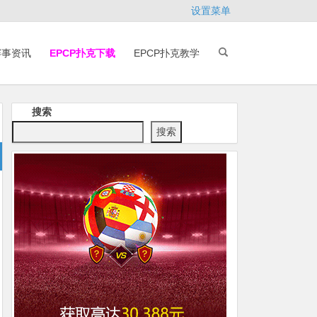
设置菜单
赛事资讯
EPCP扑克下载
EPCP扑克教学
搜索
搜索