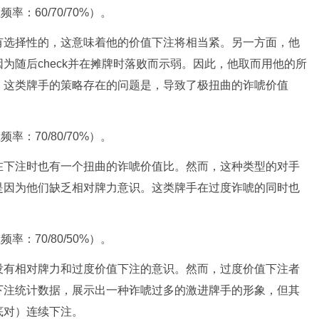
：60/70/70%）。
有选择性的，这意味着他的价值下注将相当紧。另一方面，他
为随后check并在摊牌时落败而示弱。因此，他取而用他的所
。这类牌手的策略存在的问题是，导致了极扭曲的诈唬价值
。
：70/80/70%）。
在下注时也有一个扭曲的诈唬价值比。然而，这种类型的对手
是因为他们缺乏相对牌力意识。这类牌手在过度诈唬的同时也
：70/80/50%）。
没有相对牌力和过度价值下注的意识。然而，过度价值下注者
下注统计数据，展示出一种诈唬过多的激进牌手的形象，但其
底对）连续下注。