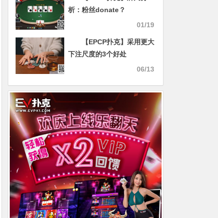
析：粉丝donate？
01/19
【EPCP扑克】采用更大
下注尺度的3个好处
06/13