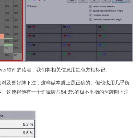
olver软件的读者，我们将相关信息用红色方框标记。
顶对及更好牌下注，这样做本质上是正确的。但他也用几乎所
。这使得他有一个诈唬牌占64.3%的极不平衡的河牌圈下注