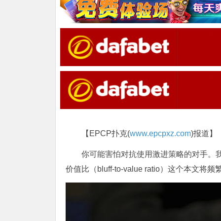
【EPCP扑克(
www.epcpxz.com
)报道】
你可能害怕对抗使用激进策略的对手。
价值比（bluff-to-value ratio）这个本