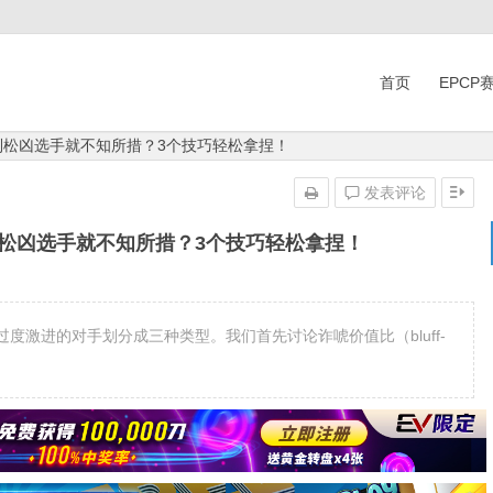
首页
EPCP
到松凶选手就不知所措？3个技巧轻松拿捏！
发表评论
到松凶选手就不知所措？3个技巧轻松拿捏！
度激进的对手划分成三种类型。我们首先讨论诈唬价值比（bluff-