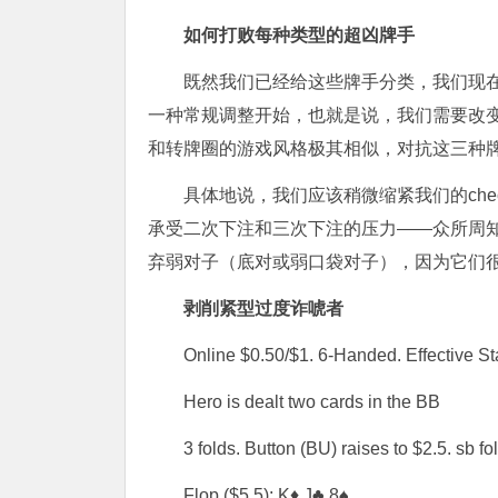
如何打败每种类型的超凶牌手
既然我们已经给这些牌手分类，我们现
一种常规调整开始，也就是说，我们需要改
和转牌圈的游戏风格极其相似，对抗这三种
具体地说，我们应该稍微缩紧我们的che
承受二次下注和三次下注的压力——众所周
弃弱对子（底对或弱口袋对子），因为它们
剥削紧型过度诈唬者
Online $0.50/$1. 6-Handed. Effective S
Hero is dealt two cards in the BB
3 folds. Button (BU) raises to $2.5. sb fo
Flop ($5.5): K♦ J♣ 8♠