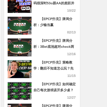
码很深时53o跟AA的差距并
不是那么大
10/22
【EPCP扑克】牌局分
析：少输当赢
02/13
【EPCP扑克】牌局分
析：3Bet底池超对check两
次
12/16
【EPCP扑克】策略教
学：翻后不知道怎么玩？先
问自己这5个问题
11/15
【EPCP扑克】如何确定
自己每次游戏该开多少桌？
这有你要的答案！
12/27
【EPCP扑克】牌局分