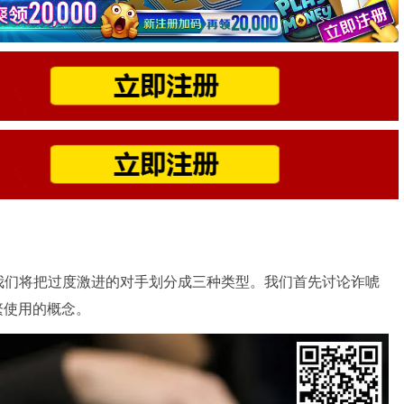
我们将把过度激进的对手划分成三种类型。我们首先讨论诈唬
文将频繁使用的概念。