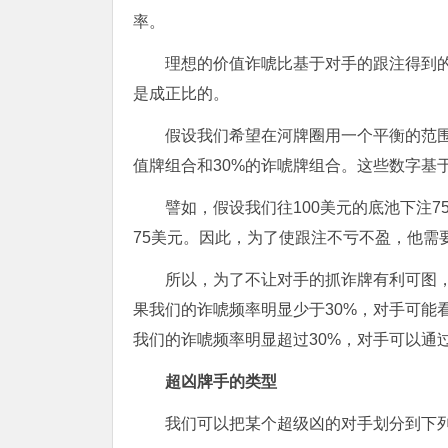
率。
理想的价值诈唬比基于对手的跟注得到
是成正比的。
假设我们希望在河牌圈用一个平衡的范围
值牌组合和30%的诈唬牌组合。这些数字基
譬如，假设我们往100美元的底池下注
75美元。因此，为了使跟注不亏不盈，他需要在30%的时
所以，为了不让对手的抓诈牌有利可图，
果我们的诈唬频率明显少于30%，对手可能
我们的诈唬频率明显超过30%，对手可以通
超凶牌手的类型
我们可以把某个超级凶的对手划分到下