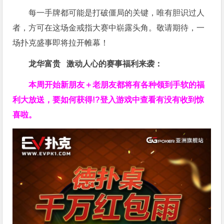
每一手牌都可能是打破僵局的关键，唯有胆识过人
者，方可在这场金戒指大赛中崭露头角。敬请期待，一
场扑克盛事即将拉开帷幕！
龙华富贵 激动人心的赛事福利来袭：
本周开始新朋友＋老朋友都将有各种领到手软的福
利大放送，要如何获得!?登入游戏中查看有没有收到惊
喜啦。