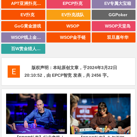
APT亚洲扑克巡回赛
EPCP扑克
EV专属大宝箱
EV扑克
EV扑克战队
GGPoker
GoG黄金游戏
WSOP
WSOP天堂岛
WSOP线上金手链
WSOP金手链
双旦嘉年华
百W赏金猎人大奖赛
版权声明：
本站原创文章，于2024年3月22日
20:10:52
，由
EPCP智竞
发表，共 2456 字。