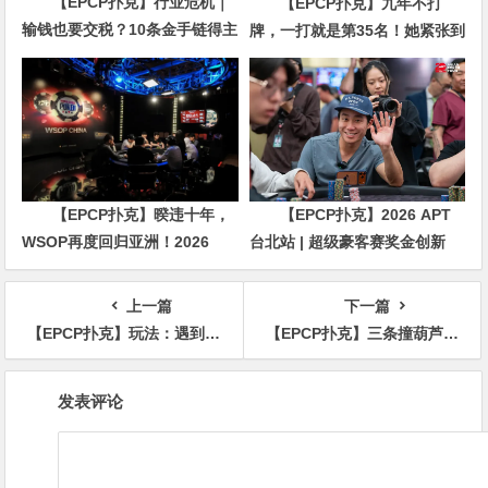
【EPCP扑克】行业危机｜
【EPCP扑克】九年不打
输钱也要交税？10条金手链得主
牌，一打就是第35名！她紧张到
直言“扛不住”，主动砍掉四分之
脚悬空，但全世界以为她很淡定
三比赛
【EPCP扑克】暌违十年，
【EPCP扑克】2026 APT
WSOP再度回归亚洲！2026
台北站 | 超级豪客赛奖金创新
APL济州站6月19-28日盛大登
高，美国选手Ethan
场！
“Rampage” Yau领跑全场！
上一篇
下一篇
【EPCP扑克】玩法：遇到松凶选手就不知所措？3个技巧轻松拿捏！
【EPCP扑克】三条撞葫芦！松浪职牌利用形象拿足价值
文
发表评论
章
导
航