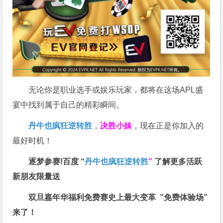
无论你是职业选手或娱乐玩家，都将在这场APL盛
宴中找到属于自己的精彩瞬间。
丹牛也疯狂逆转胜
，
决胜小妹
，现在正是你加入的
最好时机！
逐梦参赛!百度 “
丹牛也疯狂逆转胜
”
了解更多
活跃
新朋友限量送
双旦嘉年华福利
免费赛史上最大变革
”免费体验场”
来了！