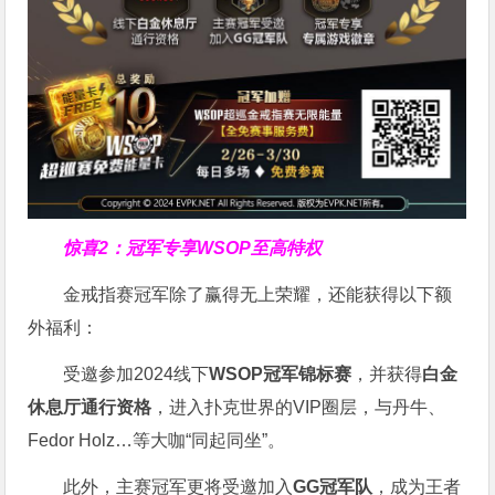
惊喜2：冠军专享WSOP至高特权
金戒指赛冠军除了赢得无上荣耀，还能获得以下额
外福利：
受邀参加2024线下
WSOP冠军锦标赛
，并获得
白金
休息厅通行资格
，进入扑克世界的VIP圈层，与丹牛、
Fedor Holz…等大咖“同起同坐”。
此外，主赛冠军更将受邀加入
GG冠军队
，成为王者