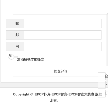
昵
*
称
邮
*
箱
网
址
滑动解锁才能提交
Copyright ©
EPCP扑克-EPCP智竞-EPCP智竞大奖赛
版权
所有.