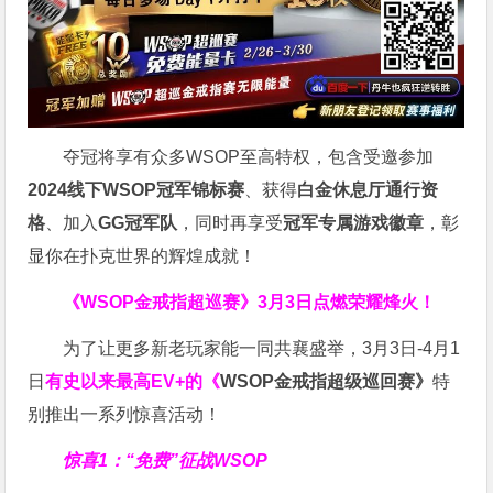
夺冠将享有众多WSOP至高特权，包含受邀参加
2024线下WSOP冠军锦标赛
、获得
白金休息厅通行资
格
、加入
GG冠军队
，同时再享受
冠军专属游戏徽章
，彰
显你在扑克世界的辉煌成就！
《WSOP金戒指超巡赛》
3月3日点燃荣耀烽火！
为了让更多新老玩家能一同共襄盛举，3月3日-4月1
日
有史以来最高EV+的《
WSOP金戒指超级巡回赛》
特
别推出一系列惊喜活动！
惊喜1：“免费”征战WSOP