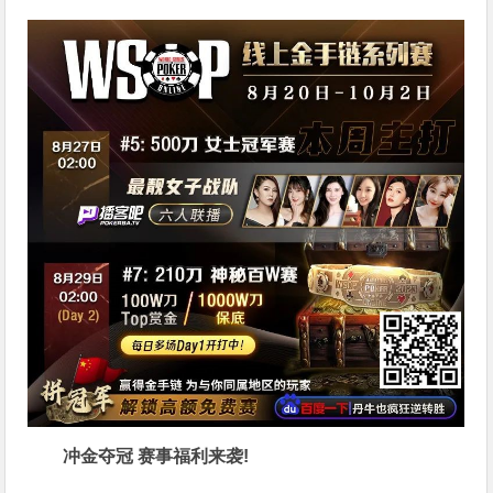
冲金夺冠 赛事福利来袭!