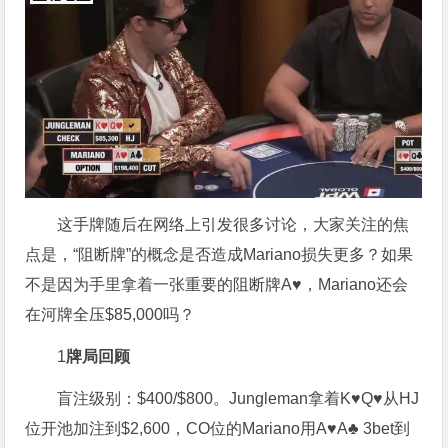
这手牌随后在网络上引发很多讨论，大家关注的焦
点是，“阻断牌”的概念是否造成Mariano损失更多？如果
不是因为手里拿着一张重要的阻断牌A♥，Mariano还会
在河牌全压$85,000吗？
1
牌局回顾
盲注级别：$400/$800。Jungleman拿着K♥Q♥从HJ
位开池加注到$2,600，CO位的Mariano用A♥A♣ 3bet到