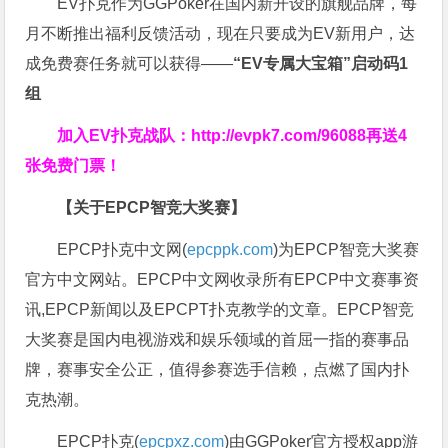
EV扑克作为GGPoker在国内新开设的旗舰品牌，每
月不断推出福利反馈活动，现在只要成为EV新用户，达
成免费赛任务就可以获得——
“EV专属大宝箱”启动码1
组
加入EV扑克战队：
http://evpk7.com/96088
再送4
张免费门票！
【关于EPCP智竞大奖赛】
EPCP扑克中文网(
epcppk.com
)为EPCP智竞大奖赛
官方中文网站。EPCP中文网收录所有EPCP中文赛事资
讯,EPCP新闻以及EPCPT扑克教学的文章。EPCP智竞
大奖赛是国内电视游戏和娱乐领域的首屈一指的赛事品
牌，赛事安全公正，值得参赛选手信赖，点燃了国内扑
克热潮。
EPCP扑克(
epcpxz.com
)由GGPoker官方授权app游