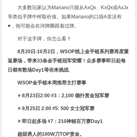
大多数玩家认为Mariano只能从AxQx、KxQx或AxJx
等类似手牌中榨取价值。如果Mariano的口袋A里没有
♥，他可能会在河牌圈跟着过牌。
对于这手牌，你怎么看？
8月20日-10月2日，
WSOP线上金手链系列赛再度重
返赛场
，带来33条金手链冠军荣耀！众多赛事即日起每
日都有数场Day1等你来挑战
。
WSOP金手链本周推荐主打赛事
⭐ 8月23日2:00 #3：2,100 德扑赏金冠军赛
⭐ 8月25日 2:00 #5: 500 女士冠军赛
⭐ 即日起多场 #7：210神秘百万赛Day1
超级诱人的100W刀TOP赏金。