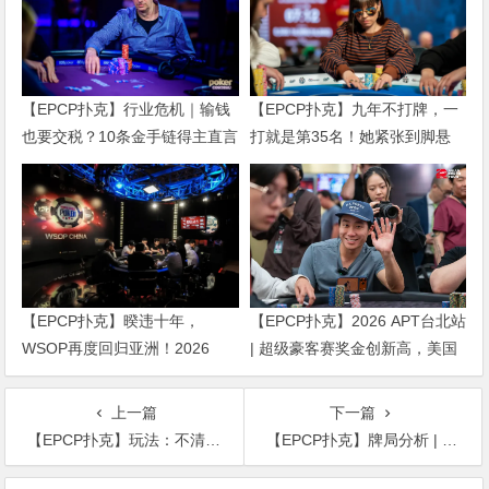
【EPCP扑克】行业危机｜输钱
【EPCP扑克】九年不打牌，一
也要交税？10条金手链得主直言
打就是第35名！她紧张到脚悬
“扛不住”，主动砍掉四分之三比
空，但全世界以为她很淡定
赛
【EPCP扑克】暌违十年，
【EPCP扑克】2026 APT台北站
WSOP再度回归亚洲！2026
| 超级豪客赛奖金创新高，美国
APL济州站6月19-28日盛大登
选手Ethan “Rampage” Yau领跑
场！
全场！
上一篇
下一篇
【EPCP扑克】玩法：不清楚这六点真相就去玩线下扑克简直就是去送钱！
【EPCP扑克】牌局分析 | Juan Pardo为何在翻牌前弃掉KK