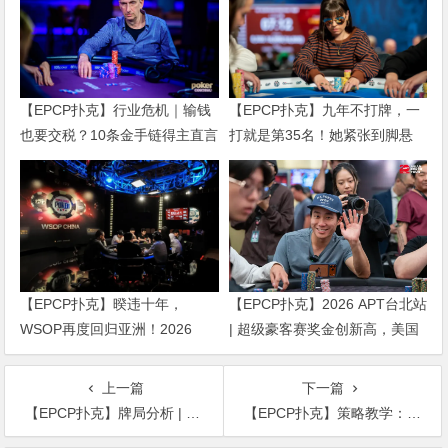
【EPCP扑克】行业危机｜输钱
【EPCP扑克】九年不打牌，一
也要交税？10条金手链得主直言
打就是第35名！她紧张到脚悬
“扛不住”，主动砍掉四分之三比
空，但全世界以为她很淡定
赛
【EPCP扑克】暌违十年，
【EPCP扑克】2026 APT台北站
WSOP再度回归亚洲！2026
| 超级豪客赛奖金创新高，美国
APL济州站6月19-28日盛大登
选手Ethan “Rampage” Yau领跑
场！
全场！
上一篇
下一篇
【EPCP扑克】牌局分析 | Juan Pardo为何在翻牌前弃掉KK
【EPCP扑克】策略教学：卡顺听牌怎么玩才最合理？