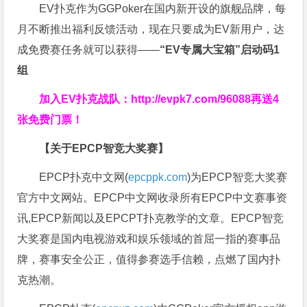
EV扑克作为GGPoker在国内新开设的旗舰品牌，每
月不断推出福利反馈活动，现在只要成为EV新用户，达
成免费赛任务就可以获得——
“EV专属大宝箱”启动码1
组
加入EV扑克战队：
http://evpk7.com/96088
再送4
张免费门票！
【关于EPCP智竞大奖赛】
EPCP扑克中文网(
epcppk.com
)为EPCP智竞大奖赛
官方中文网站。EPCP中文网收录所有EPCP中文赛事资
讯,EPCP新闻以及EPCPT扑克教学的文章。EPCP智竞
大奖赛是国内电视游戏和娱乐领域的首屈一指的赛事品
牌，赛事安全公正，值得参赛选手信赖，点燃了国内扑
克热潮。