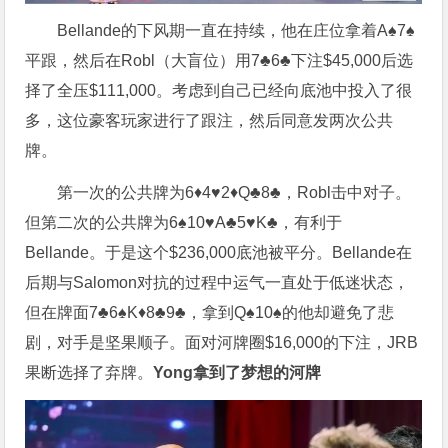
Bellande的下风期一直在持续，他在庄位拿着A♠7♠
平跟，然后在Robl（大盲位）用7♣6♣下注$45,000后选
择了全压$111,000。考虑到自己已经向底池中投入了很
多，这位豪客玩家进行了跟注，然后同意发两次公共
牌。
第一次的公共牌为6♦4♥2♦Q♣8♣，Robl击中对子。
但第二次的公共牌为6♠10♥A♣5♥K♣，有利于
Bellande。于是这个$236,000底池被平分。Bellande在
后期与Salomon对抗的过程中运气一直处于低迷状态，
但在牌面7♣6♠K♦8♣9♣，拿到Q♠10♠的他却避免了悲
剧，对手是坚果顺子。面对河牌圈$16,000的下注，JRB
果断选择了弃牌。
Yong拿到了梦想的河牌