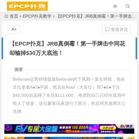
首页
EPCP扑克教学
【EPCP扑克】JRB真倒霉！第一手牌击中同花 却输掉$30万大底池！
A+
发表评论
【EPCP扑克】JRB真倒霉！第一手牌击中同花
却输掉$30万大底池！
摘要
Bellande运势持续低迷Bellande的下风期一直在持续，他在
庄位拿着A♠7♠平跟，然后在Robl（大盲位）用7♣6♣下注
$45,000后选择了全压$111,000。考虑到自己已经向底池中
投入了很多，这位豪客玩家进行了跟注，然后同意发两次公
共牌。