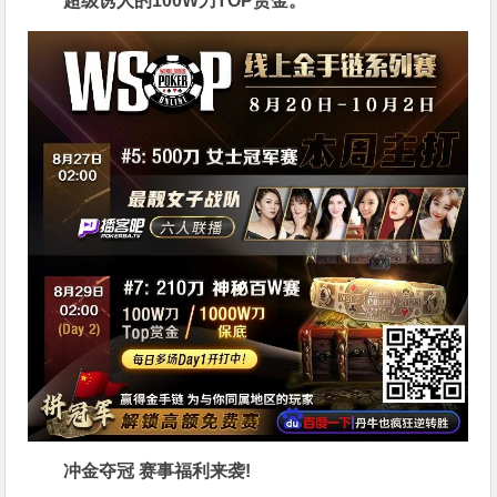
超级诱人的100W刀TOP赏金。
冲金夺冠 赛事福利来袭!