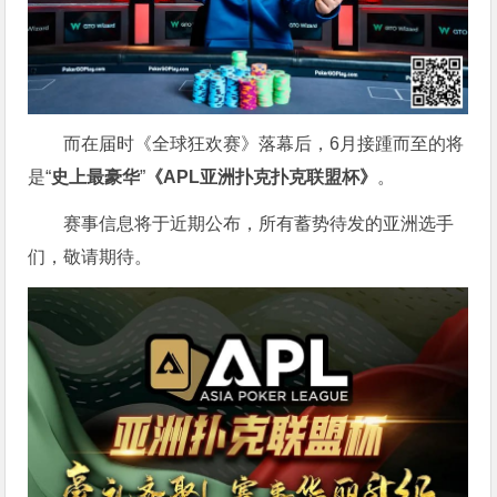
而在届时《全球狂欢赛》落幕后，6月接踵而至的将
是“
史上最豪华
”
《APL亚洲扑克扑克联盟杯》
。
赛事信息将于近期公布，所有蓄势待发的亚洲选手
们，敬请期待。