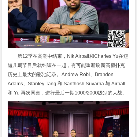
第12季在高潮中结束，Nik Airball和Charles Yu在短
短几期节目后就纠缠在一起，有可能重新刷新高额扑克
历史上最大的彩池记录。Andrew Robl、Brandon
Adams、Stanley Tang 和 Santhosh Suvarna 与 Airball
和 Yu 再次同桌，进行最后一期1000/2000级别的大战。