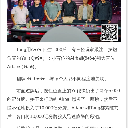
Tang用A♦7♥下注5,000后，有三位玩家跟注：按钮
位置的Yu（Q♥9♥）；小盲位的Airball(6♦6♣)和大盲位
Adams(J♦J♣)。
翻牌:8♦10♥6♥，与每个人都不同程度地关联。
前面过牌后，按钮位置上的Yu很快扔出了两个5,000
的记分牌。接下来行动的 Airball思考了一两秒，然后不
慌不忙地投入了10,000记分牌。Adams和Tang都紧随其
后，各自将10,000记分牌投入迅速膨胀的彩池。