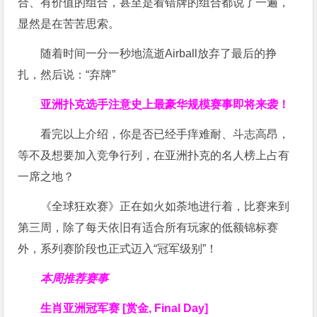
合、有价值的组合，甚至是看错牌的组合都说了一遍，
显然是在苦苦思索。
随着时间一分一秒地流逝Airball放弃了最后的挣
扎，然后说：“弃牌”
亚洲扑克选手注意
史上最豪华规模赛事即将来袭！
看完以上介绍，你是否已经手痒难耐、斗志高昂，
等不及想要加入竞争行列，在亚洲扑克的名人榜上占有
一席之地？
《全球狂欢赛》正在如火如荼地进行着，比赛来到
第三周，除了每天依旧有适合所有玩家的低额锦标赛
外，系列赛阶段也正式迈入“冠军级别”！
本周推荐赛事
生肖亚洲冠军赛 [赏金, Final Day]