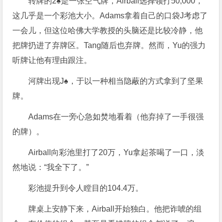
转牌的2♠是一张空气牌，Airball选择领打50,000，
这几乎是一个彩池大小。Adams拿着自己的口袋J考虑了
一会儿，但这位哈佛大学教授的头脑还是比较冷静，他
把牌扔进了弃牌区。Tang随后也弃牌。然而，Yu的强力
听牌让他有理由跟注。
河牌出现J♠，于以一种相当隐蔽的方式拿到了坚果
牌。
Adams在一旁心急如焚地看着（他弃掉了一手很强
的牌）。
Airball向彩池里打了20万，Yu拿起茶喝了一口，淡
然地说：“我全下了。”
彩池提升到令人瞠目的104.4万。
牌桌上安静下来，Airball开始独白。他把诈唬的组