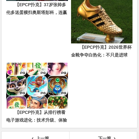
【EPCP扑克】37岁张帅多
伦多送蛋横扫奥斯塔彭科，连赢
10局强势晋级
【EPCP扑克】2026世界杯
金靴争夺白热化：不只是进球
数，三大指标正在重新定义射手
价值
【EPCP扑克】从排行榜看
电子游戏进化：技术升级、体验
创新与未来趋势
上一篇
下一篇