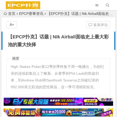
首页
EPCP赛事资讯
【EPCP扑克】话题 | Nik Airball面临史上最大彩池的重大抉择
A+
发表评论
【EPCP扑克】话题 | Nik Airball面临史上最大彩
池的重大抉择
摘要
High Stakes Poker第12季的季终集于周一晚播出，为创纪
录的连续剧集拉上了帷幕。从赛季初Phil Laak的凯旋归
来，到Andrew Robl和Santhosh Suvarna之间破纪录的
992,000美元彩池的恶性降温，这一季可谓精彩纷呈。