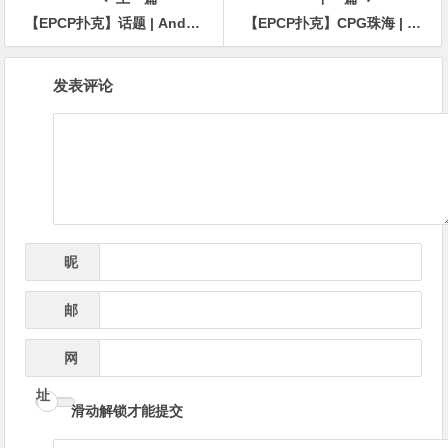
【EPCP扑克】话题 | Andrew Moreno有一个关于WSOP的廉价技巧，您可以在家尝试
【EPCP扑克】CPG珠海 | 正式开赛！主赛第一轮A组407人参赛121人晋级，林文程30.7万记分牌登顶CL
文
发表评论
章
导
航
昵
*
称
邮
*
箱
网
址
滑动解锁才能提交