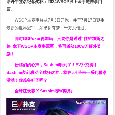
赠
丹牛签名纪念奖杯
＋
2024WSOP线上金手链赛事门
票
。
WSOP主赛事将从7月3日开跑，并于7月17日诞生
最新的世界冠军，如果你有梦，千万别错过。
同时GGPoker再加码：只要你是透过“往维加斯之
路”拿下WSOP主赛事冠军，将再斩获
100w刀
额外奖
励！
粉丝们的心声，Sashimi听到了！EV扑克携手
Sashimi梦幻联动全球狂欢赛，将在5月带来一系列精彩
活动！你准备好了吗？
全球狂欢赛 X Sashimi梦幻联动