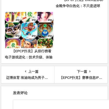
金靴争夺白热化：不只是进球
数，三大指标正在重新定义射手
价值
【EPCP扑克】从排行榜看
电子游戏进化：技术升级、体验
创新与未来趋势
上一篇
下一篇
迈博体育 埃迪纳成为男子高尔夫年度最佳大都会球员
【EPCP扑克】赛事信息IPG·城市推广赛详细赛程赛制发布（7月7日-12日）
文
发表评论
章
导
航