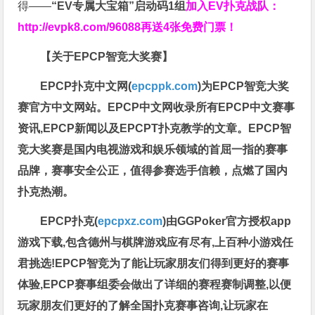
得——
“EV专属大宝箱”启动码1组
加入EV扑克战队：
http://evpk8.com/96088
再送4张免费门票！
【关于EPCP智竞大奖赛】
EPCP扑克中文网(
epcppk.com
)为EPCP智竞大奖
赛官方中文网站。EPCP中文网收录所有EPCP中文赛事
资讯,EPCP新闻以及EPCPT扑克教学的文章。EPCP智
竞大奖赛是国内电视游戏和娱乐领域的首屈一指的赛事
品牌，赛事安全公正，值得参赛选手信赖，点燃了国内
扑克热潮。
EPCP扑克(
epcpxz.com
)由GGPoker官方授权app
游戏下载,包含德州与棋牌游戏应有尽有,上百种小游戏任
君挑选!EPCP智竞为了能让玩家朋友们得到更好的赛事
体验,EPCP赛事组委会做出了详细的赛程赛制调整,以便
玩家朋友们更好的了解全国扑克赛事咨询,让玩家在