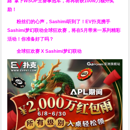
路”拿下WSOP主赛事冠军，将再斩获
100w刀
额外奖
励！
粉丝们的心声，Sashimi听到了！EV扑克携手
Sashimi梦幻联动全球狂欢赛，将在5月带来一系列精彩
活动！你准备好了吗？
全球狂欢赛 X Sashimi梦幻联动