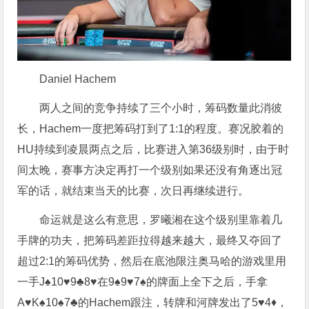
Daniel Hachem
两人之间的竞争持续了三个小时，筹码数量此消彼
长，Hachem一度把筹码打到了1:1的程度。赛况胶着的
HU持续到凌晨两点之后，比赛进入第36级别时，由于时
间太晚，赛事方决定再打一个级别如果还没有角逐出冠
军的话，就结束当天的比赛，次日再继续进行。
命运就是这么有意思，罗曦湘在这个级别里靠着几
手牌的功夫，把筹码差距拉得越来越大，最终又夺回了
超过2:1的筹码优势，然后在底池限注奥马哈的游戏里用
一手J♠10♥9♣8♥在9♠9♥7♠的牌面上全下之后，手拿
A♥K♠10♠7♣的Hachem跟注，转牌和河牌发出了5♥4♦，