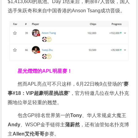
$1,413,600的底池。Day 1结束后，剩余87人晋级，国人
选手朱跃奇和来自中国香港的Anson Tsang成功晋级。
星光熠熠的APL明星赛！
然而APL亮点可不只这样，6月22日晚9点登场的“
赛
事#18：VIP超豪明星挑战赛
”，官方特邀几位在华人扑克
圈地位举足轻重的翘楚。
包含GPI排名世界第一的
Tony
、华人常规桌大魔王
Andy
、WSOP金手链得主
蒲蔚然
，还有油管知名扑克博
主
Allen艾伦哥哥
参赛。