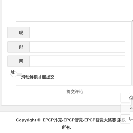
昵
*
称
邮
*
箱
网
址
滑动解锁才能提交
Copyright ©
EPCP扑克-EPCP智竞-EPCP智竞大奖赛
版权
所有.