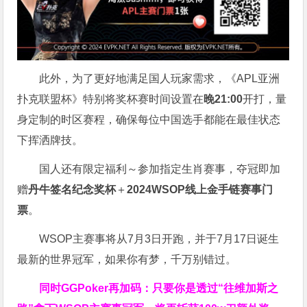
此外，为了更好地满足国人玩家需求，《APL亚洲
扑克联盟杯》特别将奖杯赛时间设置在
晚21:00
开打，量
身定制的时区赛程，确保每位中国选手都能在最佳状态
下挥洒牌技。
国人还有限定福利～参加指定生肖赛事，夺冠即加
赠
丹牛签名纪念奖杯
＋
2024WSOP线上金手链赛事门
票
。
WSOP主赛事将从7月3日开跑，并于7月17日诞生
最新的世界冠军，如果你有梦，千万别错过。
同时GGPoker再加码：只要你是透过“往维加斯之