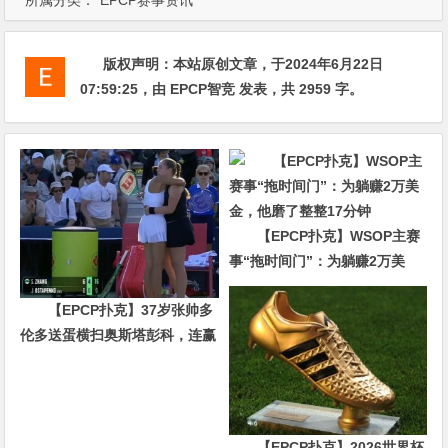
所属分类：
EPCP赛事资讯
版权声明：
本站原创文章，于2024年6月22日
07:59:25
，由
EPCP智竞
发表，共 2959 字。
【EPCP扑克】WSOP主赛
事“拖时间门”：为躺赚2万美
金，他磨了整整17分钟
【EPCP扑克】37岁张帅多
伦多送蛋横扫奥斯塔彭科，连赢
10局强势晋级
【EPCP扑克】2026世界杯