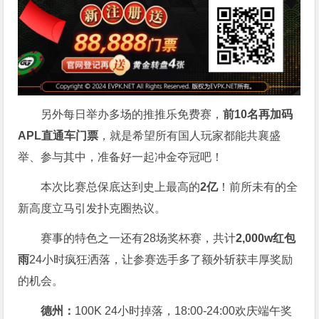
另外每日举办多场的推推乐免费赛，
前10名再加码
APL直通车门票
，就是希望所有国人玩家都能共襄盛
举、参与其中，准备好一起冲金夺冠吧！
本次比赛总保底达到史上最高的
2亿
！前所未有的全
新高度立马引发扑克圈热议。
赛事的特色之一还有28场奖杯赛，共计
2,000w红包
雨
24小时疯狂洒落，让参赛选手多了额外斩获丰厚奖励
的机会。
德州：
100K 24小时掉落，
18:00-24:00欢庆端午奖