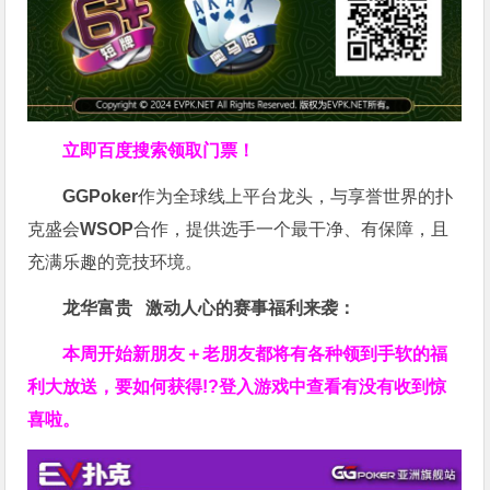
立即百度搜索领取门票！
GGPoker
作为全球线上平台龙头，与享誉世界的扑
克盛会
WSOP
合作，提供选手一个最干净、有保障，且
充满乐趣的竞技环境。
龙华富贵 激动人心的赛事福利来袭：
本周开始新朋友＋老朋友都将有各种领到手软的福
利大放送，要如何获得!?登入游戏中查看有没有收到惊
喜啦。