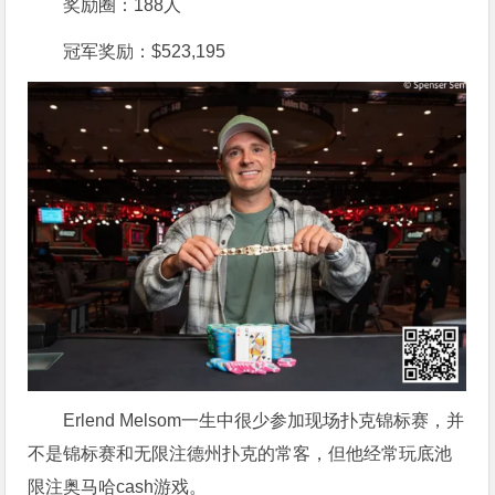
奖励圈：188人
冠军奖励：$523,195
Erlend Melsom一生中很少参加现场扑克锦标赛，并
不是锦标赛和无限注德州扑克的常客，但他经常玩底池
限注奥马哈cash游戏。