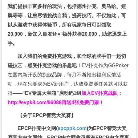
我们提供丰富多样的玩法，包括德州扑克、奥马哈、短
牌等等，让您尽情挑战自我，提高技巧。不仅如此，
可
以从游戏中获得体验币，所有玩家每日可以领取
20,000，新加入朋友还可额外获得20,000，助您迅速上
手。
加入我们的免费扑克游戏，和全球的牌手们一起切
磋技艺，感受扑克游戏的乐趣吧！
EV扑克作为GGPoker
在国内新开设的旗舰品牌，每月不断推出福利反馈活
动，现在只要成为EV新用户，达成免费赛任务就可以获
得——
“EV专属大宝箱”启动码1组
加入EV扑克战队：
http://evpk8.com/96088
再送4张免费门票！
【关于EPCP智竞大奖赛】
EPCP扑克中文网(
epcppk.com
)为EPCP智竞大奖
赛官方中文网站。EPCP中文网收录所有EPCP中文赛事