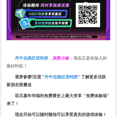
丹牛也疯狂逆转胜
，
决胜小妹
，现在正是你加入的
最好时机！
逐梦参赛!百度 “
丹牛也疯狂逆转胜
”
了解更多
活跃
新朋友限量送
双旦嘉年华福利
免费赛史上最大变革
”免费体验场”
来了！
现在开始可以随时随地可以享受真实的游戏体验！