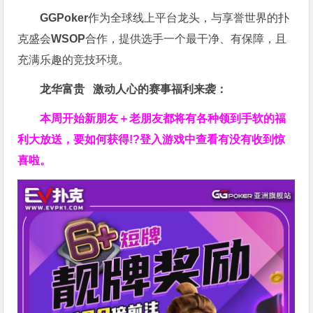
GGPoker
作为全球线上平台龙头，与享誉世界的扑
克盛会
WSOP
合作，提供选手一个最干净、有保障，且
充满乐趣的竞技环境。
龙华富贵 激动人心的赛事福利来袭：
本周开始新朋友＋老朋友都将有各种领到手软的福
利大放送，要如何获得!?登入游戏中查看有没有收到惊
喜啦。