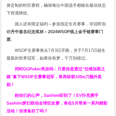
身定制的时区赛程，确保每位中国选手都能在最佳状态
下挥洒牌技。
国人还有限定福利～参加指定生肖赛事，夺冠即加
赠
丹牛签名纪念奖杯
＋
2024WSOP线上金手链赛事门
票
。
WSOP主赛事将从7月3日开跑，并于7月17日诞生
最新的世界冠军，如果你有梦，千万别错过。
同时GGPoker再加码：只要你是透过“往维加斯之
路”拿下WSOP主赛事冠军，将再斩获
100w刀
额外奖
励！
粉丝们的心声，Sashimi听到了！EV扑克携手
Sashimi梦幻联动全球狂欢赛，将在5月带来一系列精彩
活动！你准备好了吗？