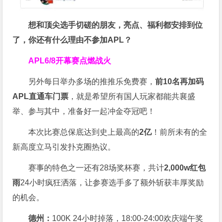
想和顶尖选手切磋的朋友，亮点、福利都安排到位
了，你还有什么理由不参加APL？
APL
6/8开幕赛点燃战火
另外每日举办多场的推推乐免费赛，
前10名再加码
APL直通车门票
，就是希望所有国人玩家都能共襄盛
举、参与其中，准备好一起冲金夺冠吧！
本次比赛总保底达到史上最高的
2亿
！前所未有的全
新高度立马引发扑克圈热议。
赛事的特色之一还有28场奖杯赛，共计
2,000w红包
雨
24小时疯狂洒落，让参赛选手多了额外斩获丰厚奖励
的机会。
德州：
100K 24小时掉落，
18:00-24:00欢庆端午奖