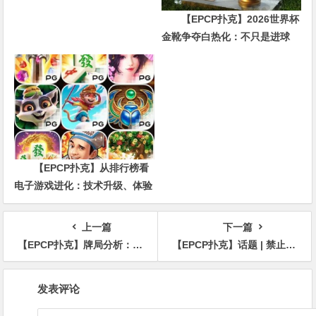
【EPCP扑克】2026世界杯
金靴争夺白热化：不只是进球
数，三大指标正在重新定义射手
价值
【EPCP扑克】从排行榜看
电子游戏进化：技术升级、体验
创新与未来趋势
上一篇
下一篇
【EPCP扑克】牌局分析：慢打KK，转牌要不要推？
【EPCP扑克】话题 | 禁止使用手机是“一项艰巨的任务”——Matt Savage
文
发表评论
章
导