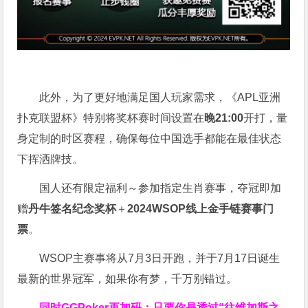
此外，为了更好地满足国人玩家需求，《APL亚洲
扑克联盟杯》特别将奖杯赛时间设置在
晚21:00
开打，量
身定制的时区赛程，确保每位中国选手都能在最佳状态
下挥洒牌技。
国人还有限定福利～参加指定生肖赛事，夺冠即加
赠
丹牛签名纪念奖杯
＋
2024WSOP线上金手链赛事门
票
。
WSOP主赛事将从7月3日开跑，并于7月17日诞生
最新的世界冠军，如果你有梦，千万别错过。
同时GGPoker再加码：只要你是透过“往维加斯之