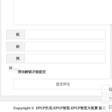
航
昵
*
称
邮
*
箱
网
址
滑动解锁才能提交
Copyright ©
EPCP扑克-EPCP智竞-EPCP智竞大奖赛
版权