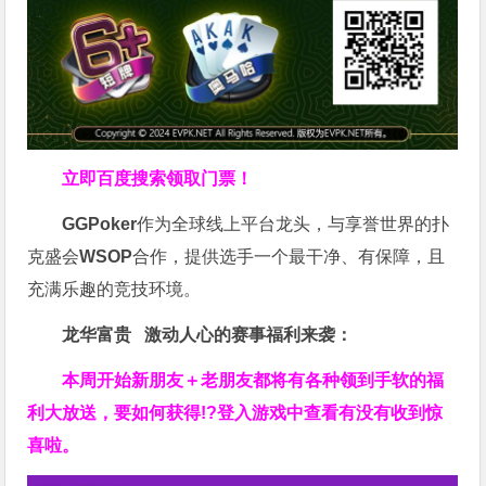
立即百度搜索领取门票！
GGPoker
作为全球线上平台龙头，与享誉世界的扑
克盛会
WSOP
合作，提供选手一个最干净、有保障，且
充满乐趣的竞技环境。
龙华富贵 激动人心的赛事福利来袭：
本周开始新朋友＋老朋友都将有各种领到手软的福
利大放送，要如何获得!?登入游戏中查看有没有收到惊
喜啦。