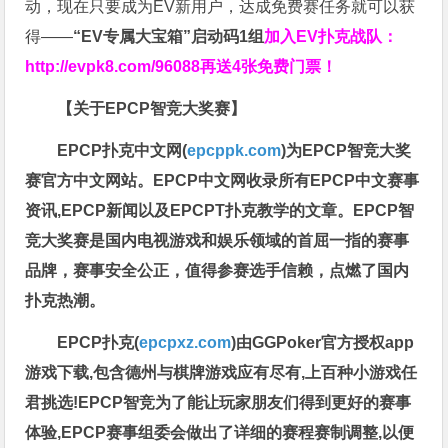
动，现在只要成为EV新用户，达成免费赛任务就可以获
得——
“EV专属大宝箱”启动码1组
加入EV扑克战队：
http://evpk8.com/96088
再送4张免费门票！
【关于EPCP智竞大奖赛】
EPCP扑克中文网(
epcppk.com
)为EPCP智竞大奖
赛官方中文网站。EPCP中文网收录所有EPCP中文赛事
资讯,EPCP新闻以及EPCPT扑克教学的文章。EPCP智
竞大奖赛是国内电视游戏和娱乐领域的首屈一指的赛事
品牌，赛事安全公正，值得参赛选手信赖，点燃了国内
扑克热潮。
EPCP扑克(
epcpxz.com
)由GGPoker官方授权app
游戏下载,包含德州与棋牌游戏应有尽有,上百种小游戏任
君挑选!EPCP智竞为了能让玩家朋友们得到更好的赛事
体验,EPCP赛事组委会做出了详细的赛程赛制调整,以便