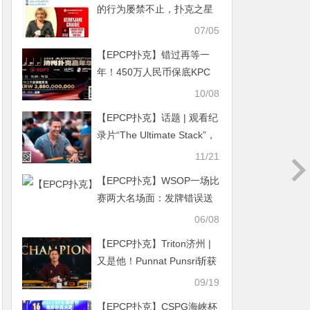
的行为屡禁不止，扑克之星
女性大使发声呼吁改变
07/05
【EPCP扑克】错过再等一
年！450万人民币保底KPC
主赛＋济州杯，早鸟套票限
10/08
时倒数四周！
【EPCP扑克】话题 | 观看纪
录片“The Ultimate Stack”，
以不同的方式关注扑克锦标
11/21
赛
【EPCP扑克】WSOP一场比
赛两大名场面：发牌错误送
走短码，Isildur1诈唬成功却
06/08
主动弃牌
【EPCP扑克】Triton济州 |
又是他！Punnat Punsri斩获
$50K冠军 加冕第五座Triton
09/19
冠军头衔
【EPCP扑克】CSPG海峡杯