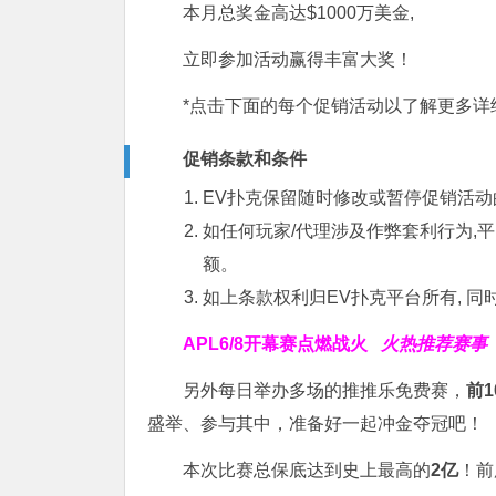
本月总奖金高达$1000万美金,
立即参加活动赢得丰富大奖！
*点击下面的每个促销活动以了解更多详
促销条款和条件
EV扑克保留随时修改或暂停促销活动
如任何玩家/代理涉及作弊套利行为,
额。
如上条款权利归EV扑克平台所有, 同时
APL
6/8开幕赛点燃战火
火热推荐赛事
另外每日举办多场的推推乐免费赛，
前
盛举、参与其中，准备好一起冲金夺冠吧！
本次比赛总保底达到史上最高的
2亿
！前