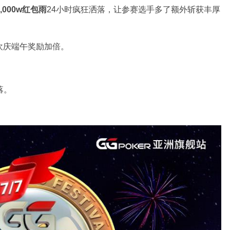
2,000w红包雨
24小时疯狂洒落，让参赛选手多了额外斩获丰厚
:00欢庆端午奖励加倍。
。
掉落。