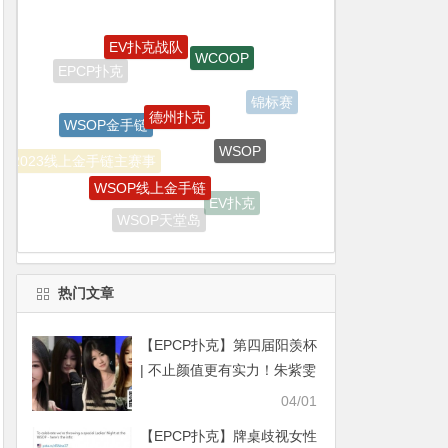
德州扑克
WSOP金手链
WSOP
WSOP线上金手链
2023线上金手链主赛事
EV扑克
EV专属大宝箱
WSOP天堂岛
双旦嘉年华
iPhone15 Pro Max无限量赠送
热门文章
【EPCP扑克】第四届阳羡杯
| 不止颜值更有实力！朱紫雯
首战夺冠惊艳阳羡杯
04/01
【EPCP扑克】牌桌歧视女性