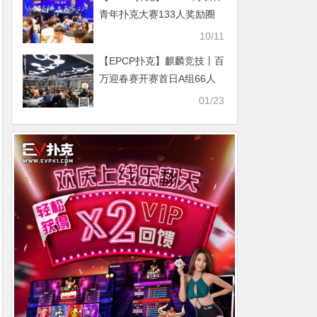
青年扑克大赛133人奖励圈
产生！郑陶威遗憾成泡沫！
10/11
肖玉城259万记分领衔31位
【EPCP扑克】麒麟竞技丨百
选手冲击冠军奖杯！
万迎春赛开赛首日A组66人
次参赛 飞飞领衔15人晋级
01/23