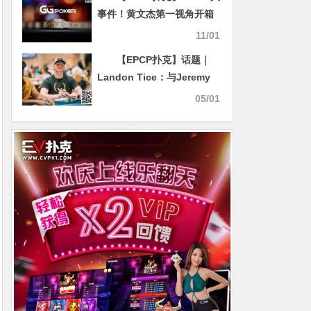
事件！黄文杰第一视角开箱
金手链，GGPoker正式完成
11/01
天价收购！
【EPCP扑克】话题｜
Landon Tice：与Jeremy
Becker无怨无仇，只想让他
05/01
付出代价