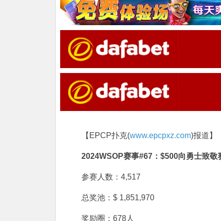
【EPCP扑克(
www.epcpxz.com
)报道】
2024WSOP赛事#67：$500向勇士致敬
参赛人数：4,517
总奖池：$ 1,851,970
奖励圈：678人