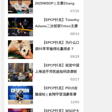
2025WSOP | 主赛Zhang
Yu获第190名，Chen
07/15
Yuhang第196名；吕文以第
【EPCP扑克】Timothy
二大记分牌晋级赛事92
Adams二次斩获Triton主赛
事冠军，入账418万刀！
08/14
【EPCP扑克】为什么口
袋55常常输得比赢得多？
09/29
【EPCP扑克】祝贺中国
上海选手邓笑超短码逆袭斩
夺JEJU杯冠军！其他国人选
02/17
手将三四六七名收入囊中！
【EPCP扑克】PD19吉
更多赛事明日推出！
隆坡站 | 俞翔宇登顶豪客赛
【SUPER CUP济州】
冠军，中国选手在多项赛事
11/03
中创下佳绩
【EPCP扑克】WSOP大