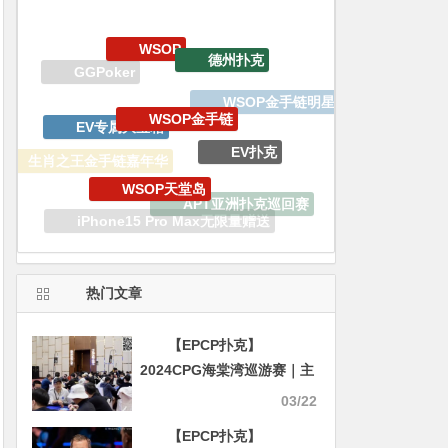
德州扑克
WSOP金手链
EV专属大宝箱
WSOP金手链明星趴
EV扑克
WSOP天堂岛
生肖之王金手链嘉年华
APT亚洲扑克巡回赛
iPhone15 Pro Max无限量赠送
WCOOP
热门文章
【EPCP扑克】
2024CPG海棠湾巡游赛｜主
赛事28人晋级第四轮 李育林
03/22
356万记分牌领跑
【EPCP扑克】