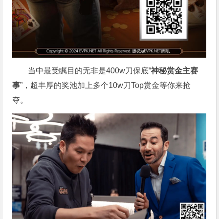
当中最受瞩目的无非是400w刀保底“
神秘赏金主赛
事
”，超丰厚的奖池加上多个10w刀Top赏金等你来抢
夺。