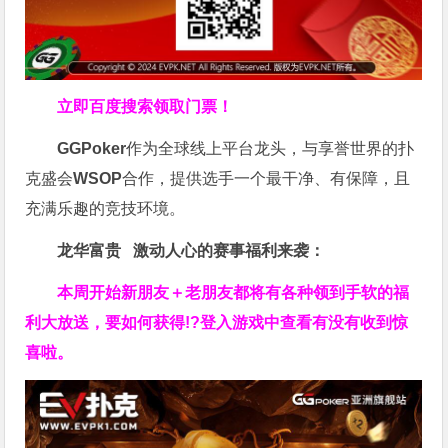
立即百度搜索领取门票！
GGPoker
作为全球线上平台龙头，与享誉世界的扑
克盛会
WSOP
合作，提供选手一个最干净、有保障，且
充满乐趣的竞技环境。
龙华富贵 激动人心的赛事福利来袭：
本周开始新朋友＋老朋友都将有各种领到手软的福
利大放送，要如何获得!?登入游戏中查看有没有收到惊
喜啦。