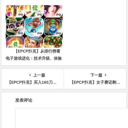
数，三大指标正在重新定义射手
价值
【EPCP扑克】从排行榜看
电子游戏进化：技术升级、体验
创新与未来趋势
上一篇
下一篇
【EPCP扑克】买入160刀的线上MTT，他J7o中对J敢在潮湿面抓鸡凭什么？
【EPCP扑克】女子赛还剩15人就协议分奖金，是皆大欢喜还是有违竞争？
文
发表评论
章
导
航