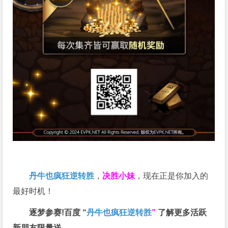
丹牛也疯狂逆转胜
，
决胜小妹
，现在正是你加入的
最好时机！
逐梦参赛!百度 “
丹牛也疯狂逆转胜
”
了解更多
活跃
新朋友限量送