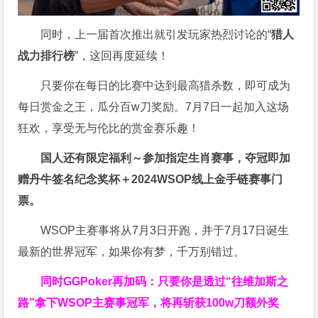
同时，上一届首次推出就引发玩家热烈讨论的“
猎人
战力排行榜
”，这回再度延续！
只要你在每日的比赛中达到最高猎杀数，即可成为
每日赏金之王，瓜分百w刀奖励。7月7日一起加入这场
狂欢，享受无与伦比的赏金赛乐趣！
国人还有限定福利～参加指定生肖赛事，夺冠即加
赠
丹牛签名纪念奖杯
＋
2024WSOP线上金手链赛事门
票
。
WSOP主赛事将从7月3日开跑，并于7月17日诞生
最新的世界冠军，如果你有梦，千万别错过。
同时GGPoker再加码：只要你是透过“往维加斯之
路”拿下WSOP主赛事冠军，将再斩获
100w刀
额外奖