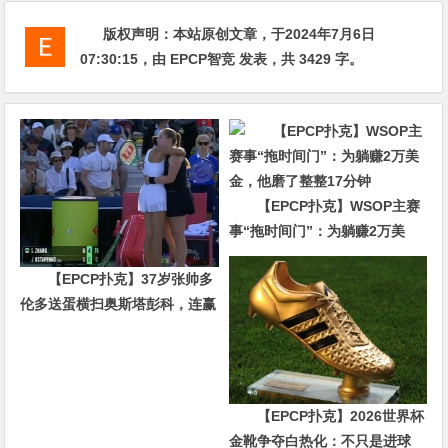
版权声明：
本站原创文章，于2024年7月6日
07:30:15
，由
EPCP智竞
发表，共 3429 字。
【EPCP扑克】WSOP主赛
事“拖时间门”：为躺赚2万美
金，他磨了整整17分钟
【EPCP扑克】37岁张帅多
伦多送蛋横扫奥斯塔彭科，连赢
10局强势晋级
【EPCP扑克】2026世界杯
金靴争夺白热化：不只是进球