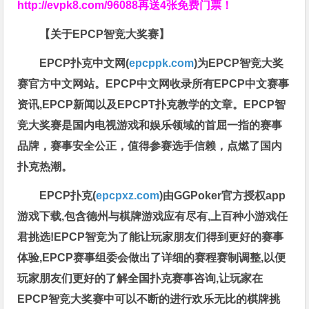
http://evpk8.com/96088
再送4张免费门票！
【关于EPCP智竞大奖赛】
EPCP扑克中文网(
epcppk.com
)为EPCP智竞大奖
赛官方中文网站。EPCP中文网收录所有EPCP中文赛事
资讯,EPCP新闻以及EPCPT扑克教学的文章。EPCP智
竞大奖赛是国内电视游戏和娱乐领域的首屈一指的赛事
品牌，赛事安全公正，值得参赛选手信赖，点燃了国内
扑克热潮。
EPCP扑克(
epcpxz.com
)由GGPoker官方授权app
游戏下载,包含德州与棋牌游戏应有尽有,上百种小游戏任
君挑选!EPCP智竞为了能让玩家朋友们得到更好的赛事
体验,EPCP赛事组委会做出了详细的赛程赛制调整,以便
玩家朋友们更好的了解全国扑克赛事咨询,让玩家在
EPCP智竞大奖赛中可以不断的进行欢乐无比的棋牌挑