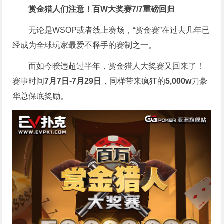
赏金猎人们注意！
百W大奖赛
7/7重磅回归
无论是WSOP或者线上赛场，“赏金赛”在过去几年已
经成为全球玩家最爱不释手的赛制之一。
而如今暌违超过半年，赏金猎人大奖赛又回来了！
赛事时间
7月7日-7月29日
，同样带来疯狂的
5,000w
刀豪
华总保底奖励。