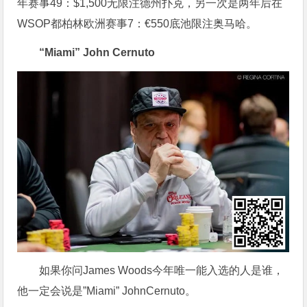
年赛事49：$1,500无限注德州扑克，另一次是两年后在
WSOP都柏林欧洲赛事7：€550底池限注奥马哈。
“Miami” John Cernuto
如果你问James Woods今年唯一能入选的人是谁，
他一定会说是”Miami” JohnCernuto。