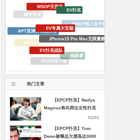
EV专属大宝箱
APT亚洲扑克巡回赛
iPhone15 Pro Max无限量赠送
EV扑克战队
WSOP
锦标赛
WSOP金手链
GGPoker
2023线上金手链主赛事
WSOP金手链明星趴
热门文章
【EPCP扑克】Nadya
Magnus将向两位女性扑克
选手送出WSOP主赛事的门
02/02
票
【EPCP扑克】Tom
Dwan被曝总欠债高达3000