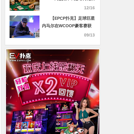
略：什么时候最赚钱？
12/16
【EPCP扑克】足球巨星
内马尔在WCOOP豪客赛获
第七
09/13