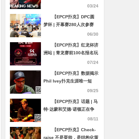
万美金！真正的大债主是？
03/24
【EPCP扑克】DPC圆
梦杯 | 开幕赛280人次参赛
41人晋级 陈龙宇、李炎锋分
06/30
列AB组CL
【EPCP扑克】红龙杯济
洲站 | 青龙赛前100名报名玩
家将额外获得红龙T-shirt一
07/24
件！
【EPCP扑克】数据揭示
Phil Ivey扑克生涯唯一短
板：电视及直播常规桌累计
09/25
亏损超40万美元
【EPCP扑克】话题 | 马
特·达蒙和艾德·诺顿正在争
取拍摄《赌王之王》续集
08/11
【EPCP扑克】Check-
raise 不是耍帅，是结构化策