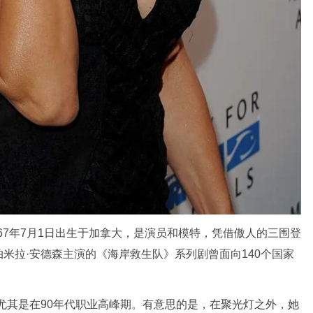
on）1967年7月1日出生于加拿大，是演员和模特，凭借傲人的三围登
米拉·安德森主演的《海岸救生队》系列剧曾面向140个国家
尤其是在90年代职业高峰期。有意思的是，在聚光灯之外，她