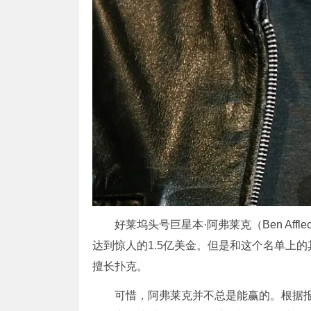
好莱坞头号巨星本·阿弗莱克（Ben Af
达到惊人的1.5亿美金。但是和这个名单上
擅长扑克。
可惜，阿弗莱克并不总是能赢的。根据报