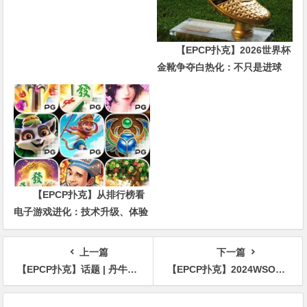
【EPCP扑克】2026世界杯
金靴争夺白热化：不只是进球
数，三大指标正在重新定义射手
价值
【EPCP扑克】从排行榜看
电子游戏进化：技术升级、体验
创新与未来趋势
上一篇
下一篇
【EPCP扑克】话题 | 丹牛在25万美元超级豪客赛再次展现精准读牌
【EPCP扑克】2024WSOP｜中国香港Danny Tang获奥马哈豪客赛亚军，罗曦湘、陈传书等多位国人在主赛Day 1B组晋级
文