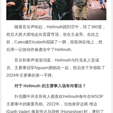
随着音乐声响起，Hellmuth跳到空中，转了360度，
然后大摇大摆地走向雷霆穹顶，坐在主桌旁。在此之
前，Cates被Elizabeth假踢了一脚，假装倒在地上，然
后用一记假动作偷袭击中了Hellmuth。
音乐和掌声渐渐消退，Hellmuth与扑克名人堂成
员、主赛事冠军Nguyen拥抱在一起，然后坐下并领取了
2024年主赛事的第一手牌。
对于 Hellmuth 的主赛事入场有何看法？
扑克圈中并非所有人都喜欢Hellmuth每年在WSOP
主赛事中的隆重亮相。2022年，当他身穿达斯·维达
(Darth Vader) 服装抵达马蹄铁 (Horseshoe) 时，遭到了