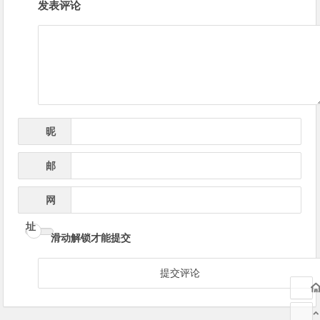
发表评论
章
导
航
昵
*
称
邮
*
箱
网
址
滑动解锁才能提交