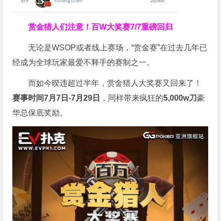
赏金猎人们注意！
百W大奖赛
7/7重磅回归
无论是WSOP或者线上赛场，“赏金赛”在过去几年已
经成为全球玩家最爱不释手的赛制之一。
而如今暌违超过半年，赏金猎人大奖赛又回来了！
赛事时间7月7日-7月29日
，同样带来疯狂的
5,000w刀
豪
华总保底奖励。