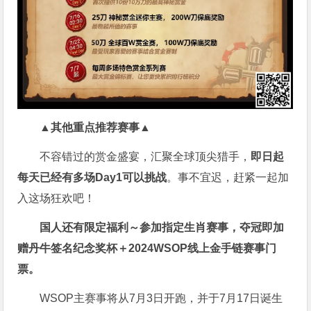
▲其他重点推荐赛事▲
不容错过的赏金盛宴，汇聚全球顶尖猎手，
即日起
每天已经有多场Day1可以挑战
。事不宜迟，赶紧一起加
入这场狂欢吧！
国人还有限定福利～参加指定生肖赛事，夺冠即加
赠
丹牛签名纪念奖杯
＋
2024WSOP线上金手链赛事门
票
。
WSOP主赛事将从7月3日开跑，并于7月17日诞生