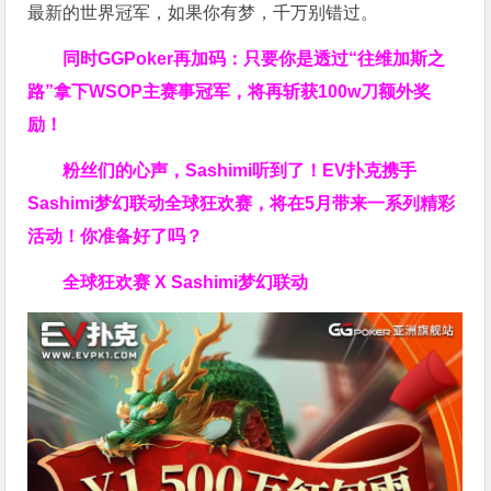
最新的世界冠军，如果你有梦，千万别错过。
同时GGPoker再加码：只要你是透过“往维加斯之
路”拿下WSOP主赛事冠军，将再斩获
100w刀
额外奖
励！
粉丝们的心声，Sashimi听到了！EV扑克携手
Sashimi梦幻联动全球狂欢赛，将在5月带来一系列精彩
活动！你准备好了吗？
全球狂欢赛 X Sashimi梦幻联动