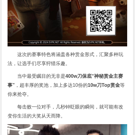
这次的赛事特色将涵盖各种赏金形式，汇聚多种玩
法，让选手们尽享狩猎乐趣。
当中最受瞩目的无非是
400w刀保底“神秘赏金主赛
事”
，超丰厚的奖池，加上多达10份的
10w刀Top赏金
等
你来抢夺。
每击败一位对手，几秒钟眨眼的瞬间，就可能有改
变你生活的大奖从天而降。