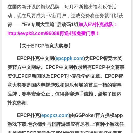
在国内新开设的旗舰品牌，每月不断推出福利反馈活
动，现在只要成为EV新用户，达成免费赛任务就可以获
得——
“EV专属大宝箱”启动码1组
加入EV扑克战队：
http://evpk8.com/96088
再送4张免费门票！
【关于EPCP智竞大奖赛】
EPCP扑克中文网(
epcppk.com
)为EPCP智竞大奖
赛官方中文网站。EPCP中文网收录所有EPCP中文赛事
资讯,EPCP新闻以及EPCPT扑克教学的文章。EPCP智
竞大奖赛是国内电视游戏和娱乐领域的首屈一指的赛事
品牌，赛事安全公正，值得参赛选手信赖，点燃了国内
扑克热潮。
EPCP扑克(
epcpxz.com
)由GGPoker官方授权app
游戏下载,包含德州与棋牌游戏应有尽有,上百种小游戏任