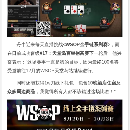
丹牛近来每天直播挑战
<WSOP金手链系列赛>
，而
在日前成功晋级
#17：天堂岛百W创富赛
下一轮后，他兴
奋表示：“这场赛事一直是我的目标，因为最终100名将
受邀前往12月的WSOP天堂岛站继续进行。
同时还能获得1w刀线下礼包，包含
10晚酒店住宿
及
众多周边商品
，我觉得所有人都不该错过这场比赛！”