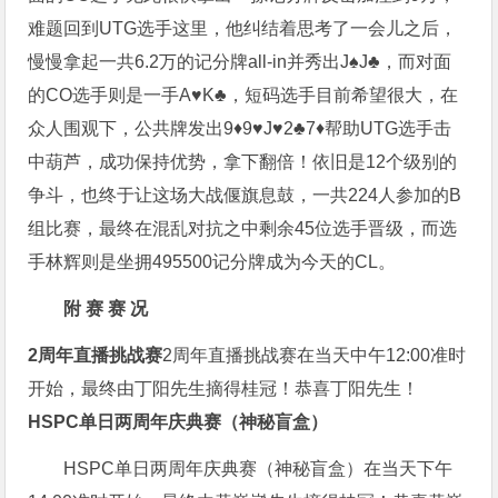
难题回到UTG选手这里，他纠结着思考了一会儿之后，
慢慢拿起一共6.2万的记分牌all-in并秀出J♠️J♣️，而对面
的CO选手则是一手A♥️K♣️，短码选手目前希望很大，在
众人围观下，公共牌发出9♦️9♥️J♥️2♣️7♦️帮助UTG选手击
中葫芦，成功保持优势，拿下翻倍！依旧是12个级别的
争斗，也终于让这场大战偃旗息鼓，一共224人参加的B
组比赛，最终在混乱对抗之中剩余45位选手晋级，而选
手林辉则是坐拥495500记分牌成为今天的CL。
附 赛 赛 况
2周年直播挑战赛
2周年直播挑战赛在当天中午12:00准时
开始，最终由丁阳先生摘得桂冠！恭喜丁阳先生！
HSPC单日两周年庆典赛（神秘盲盒）
HSPC单日两周年庆典赛（神秘盲盒）在当天下午