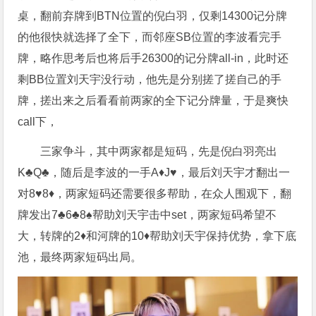
桌，翻前弃牌到BTN位置的倪白羽，仅剩14300记分牌
的他很快就选择了全下，而邻座SB位置的李波看完手
牌，略作思考后也将后手26300的记分牌all-in，此时还
剩BB位置刘天宇没行动，他先是分别搓了搓自己的手
牌，搓出来之后看看前两家的全下记分牌量，于是爽快
call下，
三家争斗，其中两家都是短码，先是倪白羽亮出
K♣️Q♣️，随后是李波的一手A♦️J♥️，最后刘天宇才翻出一
对8♥️8♦️，两家短码还需要很多帮助，在众人围观下，翻
牌发出7♣️6♣️8♠️帮助刘天宇击中set，两家短码希望不
大，
转牌的2♦️和河牌的10♦️帮助刘天宇保持优势，拿下底
池，最终两家短码出局。