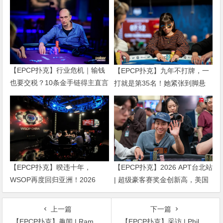
【EPCP扑克】行业危机｜输钱
【EPCP扑克】九年不打牌，一
也要交税？10条金手链得主直言
打就是第35名！她紧张到脚悬
“扛不住”，主动砍掉四分之三比
空，但全世界以为她很淡定
赛
【EPCP扑克】暌违十年，
【EPCP扑克】2026 APT台北站
WSOP再度回归亚洲！2026
| 超级豪客赛奖金创新高，美国
APL济州站6月19-28日盛大登
选手Ethan “Rampage” Yau领跑
场！
全场！
上一篇
下一篇
【EPCP扑克】趣闻 | Rampage被指控使用多账户进行游戏
【EPCP扑克】采访 | Phil Hellmuth:“我是中国龙，我现在是世界上最好的全能选手。”