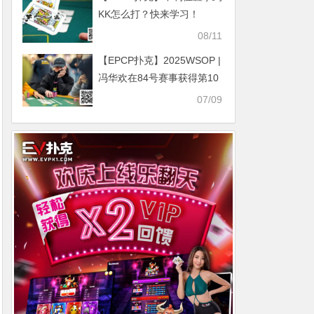
KK怎么打？快来学习！
08/11
【EPCP扑克】2025WSOP |
冯华欢在84号赛事获得第10
名
07/09