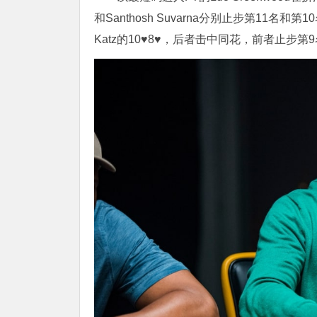
和Santhosh Suvarna分别止步第11名和第
Katz的10♥8♥，后者击中同花，前者止步第9名