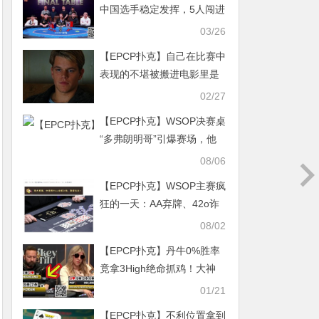
中国选手稳定发挥，5人闯进
决赛桌，创造历史性盛况！
03/26
【EPCP扑克】自己在比赛中
表现的不堪被搬进电影里是
种什么体验？
02/27
【EPCP扑克】WSOP决赛桌
“多弗朗明哥”引爆赛场，他
从全场垫底打到了冠军争夺
08/06
者
【EPCP扑克】WSOP主赛疯
狂的一天：AA弃牌、42o诈
唬、QQ弃给TT…全在这了
08/02
【EPCP扑克】丹牛0%胜率
竟拿3High绝命抓鸡！大神
PK女王精彩对决
01/21
【EPCP扑克】不利位置拿到