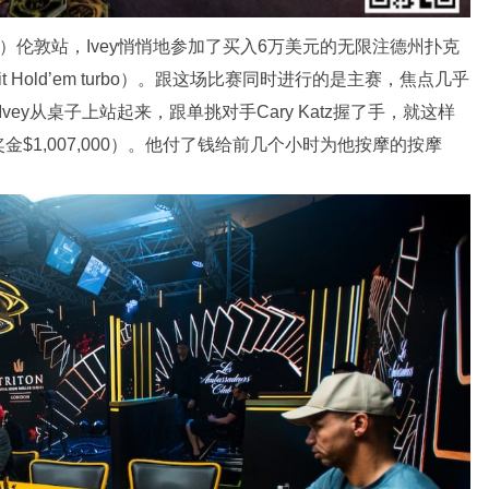
ries）伦敦站，Ivey悄悄地参加了买入6万美元的无限注德州扑克
o Limit Hold’em turbo）。跟这场比赛同时进行的是主赛，焦点几乎
ey从桌子上站起来，跟单挑对手Cary Katz握了手，就这样
$1,007,000）。他付了钱给前几个小时为他按摩的按摩