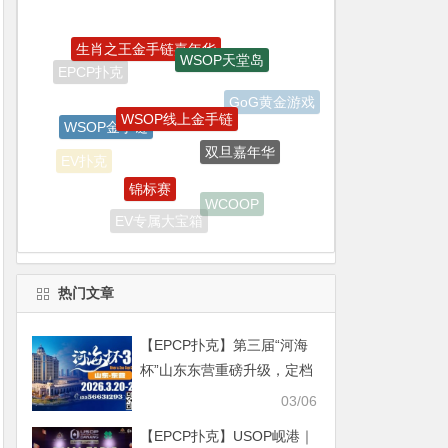
WSOP线上金手链
WSOP金手链
双旦嘉年华
锦标赛
EV扑克
WCOOP
德州扑克
EV专属大宝箱
EV扑克战队
WSOP金手链明星趴
热门文章
【EPCP扑克】第三届“河海
杯”山东东营重磅升级，定档
2026年3月20日至3月24日
03/06
【EPCP扑克】USOP岘港｜