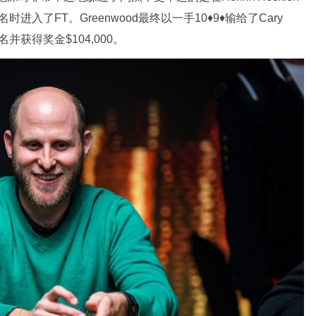
10名时进入了FT。Greenwood最终以一手10♦9♦输给了Cary
并获得奖金$104,000。