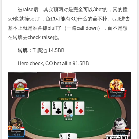
被raise后，其实顶两对是完全可以3bet的，真的撞
set也就撞set了，鱼也可能有KQ什么的盖不掉。call进去
基本上就是准备抓bluff了（一路call down），而不是想
在转牌去check raise他。
转牌：
T 底池 14.5BB
Hero check, CO bet allin 91.5BB