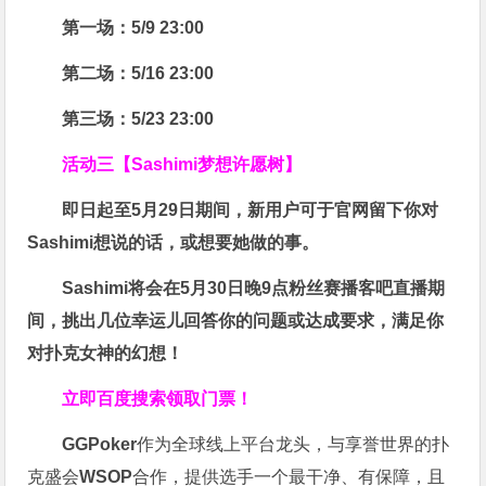
第一场：5/9 23:00
第二场：5/16 23:00
第三场：5/23 23:00
活动三【Sashimi梦想许愿树】
即日起至5月29日期间，新用户可于官网留下你对
Sashimi想说的话，或想要她做的事。
Sashimi将会在
5月30日晚9点粉丝赛
播客吧
直播期
间，挑出几位幸运儿回答你的问题或达成要求，
满足你
对扑克女神的幻想
！
立即百度搜索领取门票！
GGPoker
作为全球线上平台龙头，与享誉世界的扑
克盛会
WSOP
合作，提供选手一个最干净、有保障，且