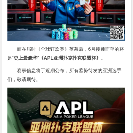
而在届时《全球狂欢赛》落幕后，6月接踵而至的将
是“
史上最豪华
”
《APL亚洲扑克扑克联盟杯》
。
赛事信息将于近期公布，所有蓄势待发的亚洲选手
们，敬请期待。