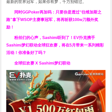
最新的世界冠军，如果你有梦，千万别错过。
同时GGPoker再加码：只要你是透过“往维加斯之
路”拿下WSOP主赛事冠军，将再斩获
100w刀
额外奖
励！
粉丝们的心声，Sashimi听到了！EV扑克携手
Sashimi梦幻联动全球狂欢赛，将在5月带来一系列精彩
活动！你准备好了吗？
全球狂欢赛 X Sashimi梦幻联动