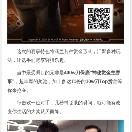
这次的赛事特色将涵盖各种赏金形式，汇聚多种玩
法，让选手们尽享狩猎乐趣。
当中最受瞩目的无非是
400w刀保底“神秘赏金主赛
事”
，超丰厚的奖池，加上多达10份的
10w刀Top赏金
等
你来抢夺。
每击败一位对手，几秒钟眨眼的瞬间，就可能有改
变你生活的大奖从天而降。