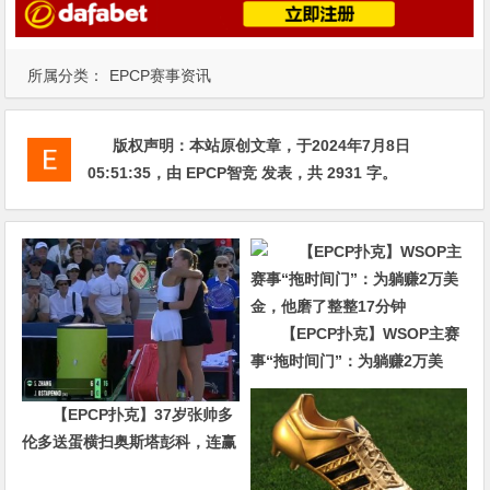
所属分类：
EPCP赛事资讯
版权声明：
本站原创文章，于2024年7月8日
05:51:35
，由
EPCP智竞
发表，共 2931 字。
【EPCP扑克】WSOP主赛
事“拖时间门”：为躺赚2万美
金，他磨了整整17分钟
【EPCP扑克】37岁张帅多
伦多送蛋横扫奥斯塔彭科，连赢
10局强势晋级