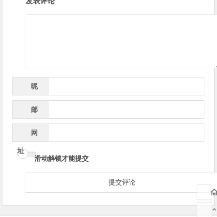
发表评论
章
导
航
昵
*
称
邮
*
箱
网
址
滑动解锁才能提交