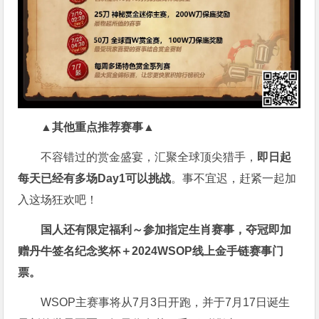
▲其他重点推荐赛事▲
不容错过的赏金盛宴，汇聚全球顶尖猎手，
即日起
每天已经有多场Day1可以挑战
。事不宜迟，赶紧一起加
入这场狂欢吧！
国人还有限定福利～参加指定生肖赛事，夺冠即加
赠
丹牛签名纪念奖杯
＋
2024WSOP线上金手链赛事门
票
。
WSOP主赛事将从7月3日开跑，并于7月17日诞生