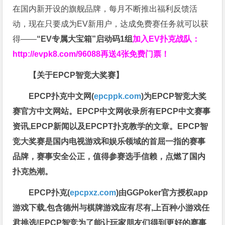
在国内新开设的旗舰品牌，每月不断推出福利反馈活
动，现在只要成为EV新用户，达成免费赛任务就可以获
得——
“EV专属大宝箱”启动码1组
加入EV扑克战队：
http://evpk8.com/96088
再送4张免费门票！
【关于EPCP智竞大奖赛】
EPCP扑克中文网(
epcppk.com
)为EPCP智竞大奖
赛官方中文网站。EPCP中文网收录所有EPCP中文赛事
资讯,EPCP新闻以及EPCPT扑克教学的文章。EPCP智
竞大奖赛是国内电视游戏和娱乐领域的首屈一指的赛事
品牌，赛事安全公正，值得参赛选手信赖，点燃了国内
扑克热潮。
EPCP扑克(
epcpxz.com
)由GGPoker官方授权app
游戏下载,包含德州与棋牌游戏应有尽有,上百种小游戏任
君挑选!EPCP智竞为了能让玩家朋友们得到更好的赛事