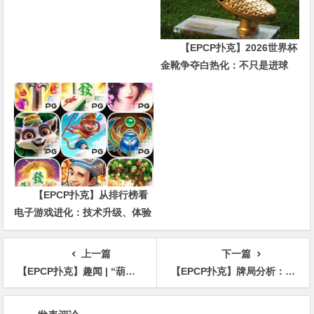
【EPCP扑克】2026世界杯
金靴争夺白热化：不只是进球
数，三大指标正在重新定义射手
价值
【EPCP扑克】从排行榜看
电子游戏进化：技术升级、体验
创新与未来趋势
上一篇
下一篇
【EPCP扑克】趣闻 | “葫芦”碰“金刚” – 玩家在WSOP主赛事的第一手牌就被淘汰
【EPCP扑克】牌局分析：干燥牌面的超池能不能接？
文