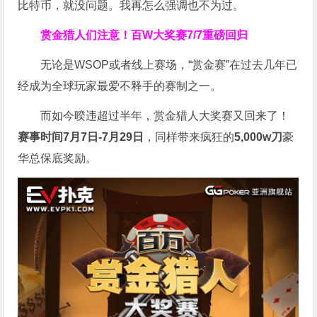
比特币，就没问题。我再怎么强调也不为过。
赏金猎人们注意！
百W大奖赛
7/7重磅回归
无论是WSOP或者线上赛场，“赏金赛”在过去几年已
经成为全球玩家最爱不释手的赛制之一。
而如今暌违超过半年，赏金猎人大奖赛又回来了！
赛事时间7月7日-7月29日
，同样带来疯狂的
5,000w刀
豪
华总保底奖励。