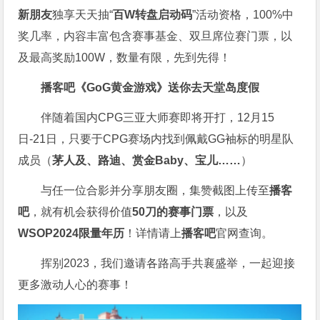
新朋友
独享天天抽“
百W转盘启动码
”活动资格，100%中
奖几率，内容丰富包含赛事基金、双旦席位赛门票，以
及最高奖励100W，数量有限，先到先得！
播客吧
《GoG黄金游戏》
送你去天堂岛度假
伴随着国内CPG三亚大师赛即将开打，12月15
日-21日，只要于CPG赛场内找到佩戴GG袖标的明星队
成员（
茅人及、路迪、赏金Baby、宝儿……
）
与任一位合影并分享朋友圈，集赞截图上传至
播客
吧
，就有机会获得价值
50刀的赛事门票
，以及
WSOP2024限量年历
！详情请上
播客吧
官网查询。
挥别2023，我们邀请各路高手共襄盛举，一起迎接
更多激动人心的赛事！