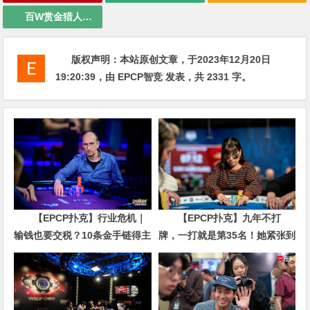
百W赏金猎人大奖赛
版权声明：
本站原创文章，于2023年12月20日
19:20:39
，由
EPCP智竞
发表，共 2331 字。
【EPCP扑克】行业危机｜
【EPCP扑克】九年不打
输钱也要交税？10条金手链得主
牌，一打就是第35名！她紧张到
直言“扛不住”，主动砍掉四分之
脚悬空，但全世界以为她很淡定
三比赛