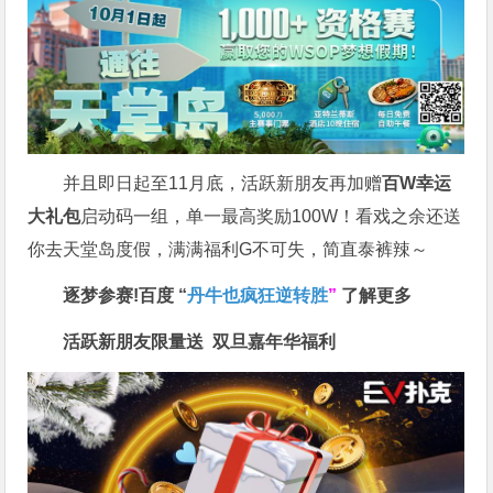
并且即日起至11月底，活跃新朋友再加赠
百W幸运
大礼包
启动码一组，单一最高奖励100W！看戏之余还送
你去天堂岛度假，满满福利G不可失，简直泰裤辣～
逐梦参赛!百度 “
丹牛也疯狂逆转胜
”
了解更多
活跃新朋友限量送
双旦嘉年华福利