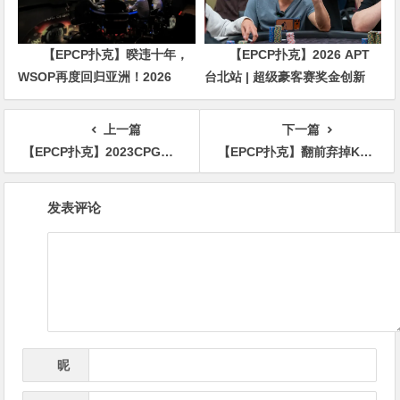
【EPCP扑克】暌违十年，
【EPCP扑克】2026 APT
WSOP再度回归亚洲！2026
台北站 | 超级豪客赛奖金创新
APL济州站6月19-28日盛大登
高，美国选手Ethan
场！
“Rampage” Yau领跑全场！
上一篇
下一篇
【EPCP扑克】2023CPG三亚大师赛442人争抢108人奖励圈名额，孙彬坐拥111.9万超深记分牌携手113人明日再战！
【EPCP扑克】翻前弃掉KK！看到对手的底牌后，所有人惊了
文
发表评论
章
导
航
昵
*
称