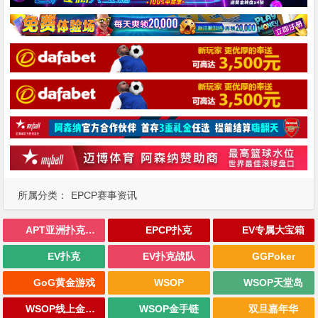
所属分类：
EPCP赛事资讯
APT亚洲扑克巡回赛
EPCP扑克
EV专属大宝箱
EV扑克
EV扑克战队
GGPoker
GoG黄金游戏
WSOP
WSOP天堂岛
WSOP线上金手链
WSOP金手链
双旦嘉年华