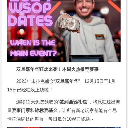
双旦嘉年华狂欢来袭！
本周火热推荐赛事
2023年末扑克盛会“
双旦嘉年华
”，12月15日至1月
15日已经狂欢上线啦！
连续12天免费领取的“
签到圣诞礼包
”，将疯狂送出海
量
赛事门票
和
锦标赛基金
，让所有新老玩家都能有个尽
情挥洒牌技的舞台，每日瓜分10W刀奖励～