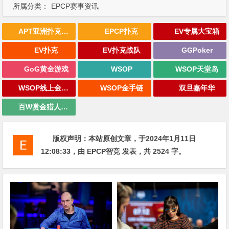
所属分类：
EPCP赛事资讯
APT亚洲扑克巡回赛
EPCP扑克
EV专属大宝箱
EV扑克
EV扑克战队
GGPoker
GoG黄金游戏
WSOP
WSOP天堂岛
WSOP线上金手链
WSOP金手链
双旦嘉年华
百W赏金猎人大奖赛
版权声明：
本站原创文章，于2024年1月11日
12:08:33
，由
EPCP智竞
发表，共 2524 字。