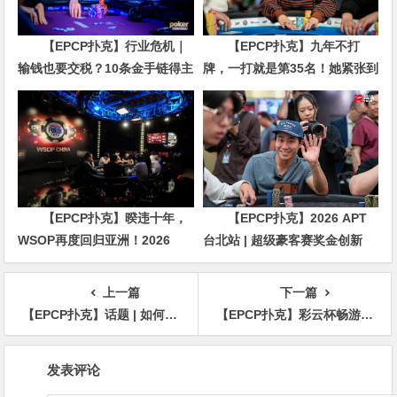
【EPCP扑克】行业危机｜
【EPCP扑克】九年不打
输钱也要交税？10条金手链得主
牌，一打就是第35名！她紧张到
直言“扛不住”，主动砍掉四分之
脚悬空，但全世界以为她很淡定
三比赛
【EPCP扑克】暌违十年，
【EPCP扑克】2026 APT
WSOP再度回归亚洲！2026
台北站 | 超级豪客赛奖金创新
APL济州站6月19-28日盛大登
高，美国选手Ethan
场！
“Rampage” Yau领跑全场！
上一篇
下一篇
【EPCP扑克】话题 | 如何在扑克中击败松散的侵略性玩家 (LAG)
【EPCP扑克】彩云杯畅游赛大理站54人奖励圈产生！和永刚撞上钢板遗憾成为泡沫！姚澍狂揽258.5万记分牌携手17人明日决战！
文
发表评论
章