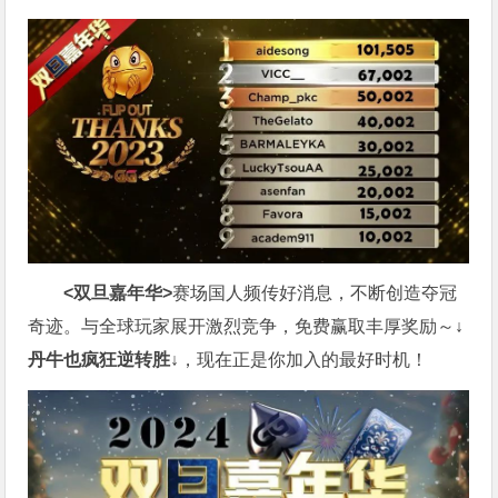
<双旦嘉年华>
赛场国人频传好消息，不断创造夺冠
奇迹。与全球玩家展开激烈竞争，免费赢取丰厚奖励～
↓
丹牛也疯狂逆转胜↓
，现在正是你加入的最好时机！