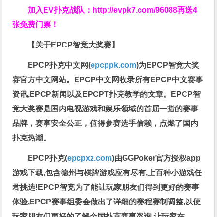
加入EV扑克战队：
http://evpk7.com/96088
再送4
张免费门票！
【关于EPCP智竞大奖赛】
EPCP扑克中文网(
epcppk.com
)为EPCP智竞大奖
赛官方中文网站。EPCP中文网收录所有EPCP中文赛事
资讯,EPCP新闻以及EPCPT扑克教学的文章。EPCP智
竞大奖赛是国内电视游戏和娱乐领域的首屈一指的赛事
品牌，赛事安全公正，值得参赛选手信赖，点燃了国内
扑克热潮。
EPCP扑克(
epcpxz.com
)由GGPoker官方授权app
游戏下载,包含德州与棋牌游戏应有尽有,上百种小游戏任
君挑选!EPCP智竞为了能让玩家朋友们得到更好的赛事
体验,EPCP赛事组委会做出了详细的赛程赛制调整,以便
玩家朋友们更好的了解全国扑克赛事咨询,让玩家在