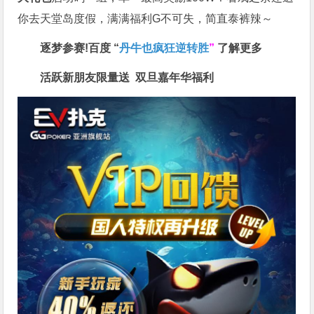
你去天堂岛度假，满满福利G不可失，简直泰裤辣～
逐梦参赛!百度 “
丹牛也疯狂逆转胜
”
了解更多
活跃新朋友限量送
双旦嘉年华福利