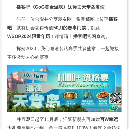
播客吧
《GoG黄金游戏》
送你去天堂岛度假
与任一位合影并分享朋友圈，集赞截图上传至
播客
吧
，就有机会获得价值
50刀的赛事门票
，以及
WSOP2024限量年历
！详情请上
播客吧
官网查询。
挥别2023，我们邀请各路高手共襄盛举，一起迎接
更多激动人心的赛事！
并且即日起至11月底，活跃新朋友再加赠
百W幸运
大礼包
启动码一组，单一最高奖励100W！看戏之余还送