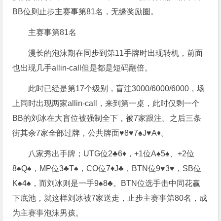
BB位则止步主赛事第81名，无缘奖励圈。
主赛事第81名
漫长的泡沫期在同步到第11手牌时出现转机，前面
也出现几手allin-call但是都是短码翻倍。
此时已经是第17个级别，盲注3000/6000/6000，场
上同时出现两家allin-call，来到第一桌，此时仅剩一个
BB的刘冰在大盲位被强制全下，被7家跟注。之后三条
街其余7家全部过牌，公共牌面
♥️8♥️7♠️J♥️A♦️。
八家秀出手牌；UTG位2♣️6♦️，+1位A♠️5♠️、+2位
8♠️Q♠️，MP位3♣️T♠️，CO位7♦️J♣️，BTN位9♥️3♥️，SB位
K♠️4♠️，而刘冰则是一手9♠️8♣️。BTN位选手击中同花赢
下底池，就这样刘冰被7家送走，止步主赛事第80名，成
为主赛事泡沫男孩。