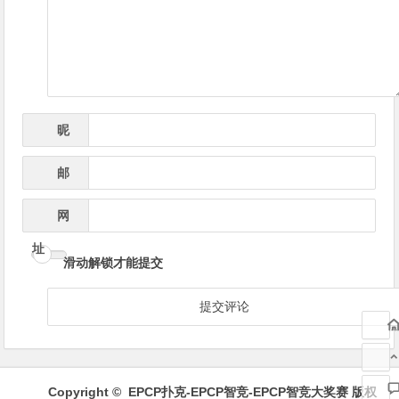
导
航
昵
*
称
邮
*
箱
网
址
滑动解锁才能提交
Copyright ©
EPCP扑克-EPCP智竞-EPCP智竞大奖赛
版权