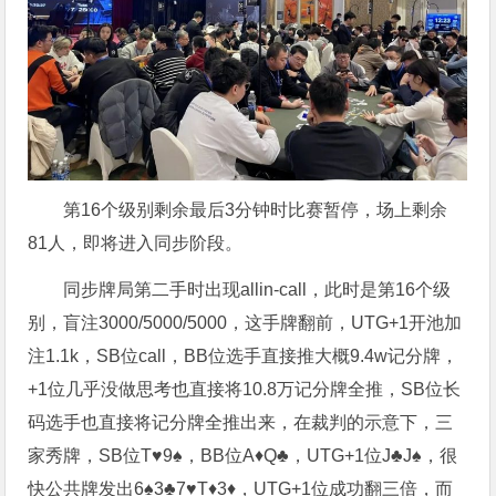
第16个级别剩余最后3分钟时比赛暂停，场上剩余
81人，即将进入同步阶段。
同步牌局第二手时出现allin-call，此时是第16个级
别，盲注3000/5000/5000，这手牌翻前，UTG+1开池加
注1.1k，SB位call，BB位选手直接推大概9.4w记分牌，
+1位几乎没做思考也直接将10.8万记分牌全推，SB位长
码选手也直接将记分牌全推出来，在裁判的示意下，三
家秀牌，SB位T♥️9♠️，BB位A♦️Q♣️，UTG+1位J♣️J♠️，很
快公共牌发出6♠️3♣️7♥️T♦️3♦️，UTG+1位成功翻三倍，而