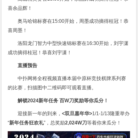
喜余品辉！
奥马哈锦标赛在15:00开始，周墨成功摘得桂冠！恭
喜周墨！
洛阳龙门智力中型快速锦标赛在16:30开始，刘宇潇
成功摘得桂冠！恭喜刘宇潇！
直播预告
中扑网将全程视频直播本届中原杯竞技棋牌系列赛
的比赛，扫描图中二维码即可观看直播。
解锁2024新年任务
百W刀奖励
等你瓜分！
迎接新一年的到来，
<双旦嘉年华>
1/1-1/13隆重举办
“
新年任务狂欢礼
”，总奖励
2,024W刀
等着你来瓜分！