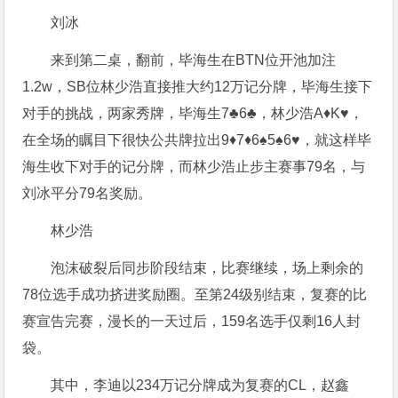
刘冰
来到第二桌，翻前，毕海生在BTN位开池加注
1.2w，SB位林少浩直接推大约12万记分牌，毕海生接下
对手的挑战，两家秀牌，毕海生7♣️6♣️，林少浩A♦️K♥️，
在全场的瞩目下很快公共牌拉出9♦️7♦️6♠️5♠️6♥️，就这样毕
海生收下对手的记分牌，而林少浩止步主赛事79名，与
刘冰平分79名奖励。
林少浩
泡沫破裂后同步阶段结束，比赛继续，场上剩余的
78位选手成功挤进奖励圈。至第24级别结束，复赛的比
赛宣告完赛，漫长的一天过后，159名选手仅剩16人封
袋。
其中，李迪以234万记分牌成为复赛的CL，赵鑫