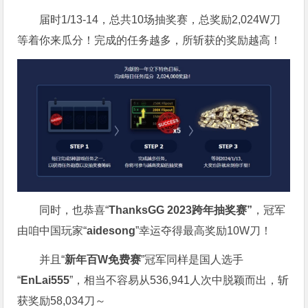
届时1/13-14，总共10场抽奖赛，总奖励2,024W刀
等着你来瓜分！完成的任务越多，所斩获的奖励越高！
同时，也恭喜“
ThanksGG 2023跨年抽奖赛”
，冠军
由咱中国玩家“
aidesong
”幸运夺得最高奖励10W刀！
并且“
新年百W免费赛
”冠军同样是国人选手
“
EnLai555
”，相当不容易从536,941人次中脱颖而出，斩
获奖励58,034刀～