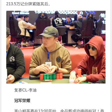
213.5万记分牌紧随其后。
复赛CL-李迪
冠军荣耀
嵩山精英赛在13:00开始，余品辉成功摘得桂冠！恭