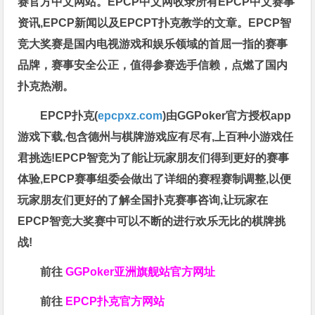
赛官方中文网站。EPCP中文网收录所有EPCP中文赛事
资讯,EPCP新闻以及EPCPT扑克教学的文章。EPCP智
竞大奖赛是国内电视游戏和娱乐领域的首屈一指的赛事
品牌，赛事安全公正，值得参赛选手信赖，点燃了国内
扑克热潮。
EPCP扑克(
epcpxz.com
)由GGPoker官方授权app
游戏下载,包含德州与棋牌游戏应有尽有,上百种小游戏任
君挑选!EPCP智竞为了能让玩家朋友们得到更好的赛事
体验,EPCP赛事组委会做出了详细的赛程赛制调整,以便
玩家朋友们更好的了解全国扑克赛事咨询,让玩家在
EPCP智竞大奖赛中可以不断的进行欢乐无比的棋牌挑
战!
前往
GGPoker亚洲旗舰站
官方网址
前往
EPCP扑克官方网站