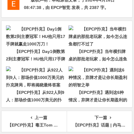
版权声明：
本站原创文章，于2024年4月16日
08:47:38
，由
EPCP智竞
发表，共 2387 字。
【EPCP扑克】Day1倒数第
【EPCP扑克】当年横扫牌
2到主赛冠军！HU他只用17手牌
桌的那批老玩家，如今怎么连鱼
就赢走1000万刀！
都打不过了
【EPCP扑克】从922人到9
【EPCP扑克】遇到这6种
人：那场价值1000万美元的扑
情况，弃牌才是让你长期盈利的
克牌局，即将揭晓最终答案
明智之举
上一篇
下一篇
【EPCP扑克】毒王Tom Dwan即将参加HCL百万买入cash游戏
【EPCP扑克】话题 | 内马尔在女儿生日派对上打牌有何不妥？