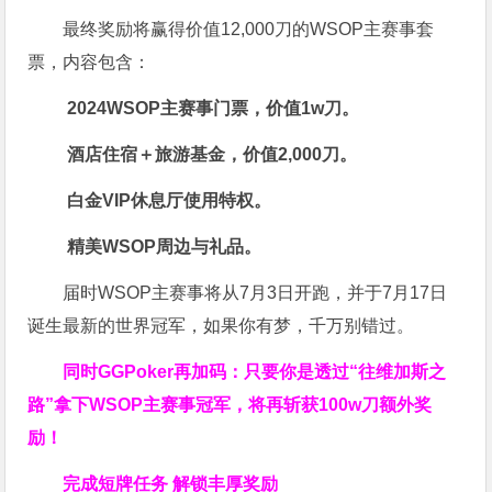
最终奖励将赢得价值12,000刀的WSOP主赛事套
票，内容包含：
2024WSOP主赛事门票，价值1w刀。
酒店住宿＋旅游基金，价值2,000刀。
白金VIP休息厅使用特权。
精美WSOP周边与礼品。
届时WSOP主赛事将从7月3日开跑，并于7月17日
诞生最新的世界冠军，如果你有梦，千万别错过。
同时GGPoker再加码：只要你是透过“往维加斯之
路”拿下WSOP主赛事冠军，将再斩获
100w刀
额外奖
励！
完成短牌任务 解锁丰厚奖励