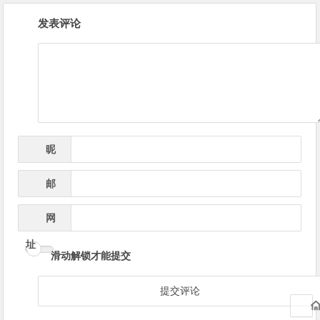
文
发表评论
章
导
航
昵
*
称
邮
*
箱
网
址
滑动解锁才能提交