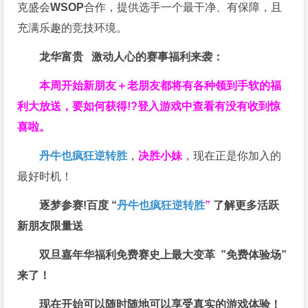
克盛会
WSOP
合作，提供选手一个最干净、有保障，且
充满乐趣的竞技环境。
龙华富贵 激动人心的赛事福利来袭：
本周开始新朋友＋老朋友都将有各种领到手软的福
利大放送，要如何获得!?登入游戏中查看有没有收到惊
喜啦。
丹牛也疯狂逆转胜
，
决胜小妹
，现在正是你加入的
最好时机！
逐梦参赛!百度 “
丹牛也疯狂逆转胜
”
了解更多
活跃
新朋友限量送
双旦嘉年华福利
免费赛史上最大变革
”免费体验场”
来了！
现在开始可以随时随地可以享受真实的游戏体验！